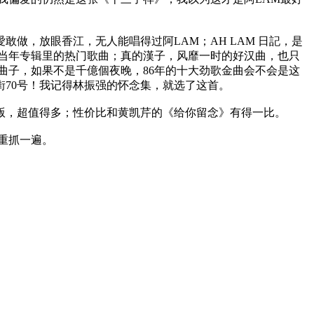
做，放眼香江，无人能唱得过阿LAM；AH LAM 日記，是
当年专辑里的热门歌曲；真的漢子，风靡一时的好汉曲，也只
曲子，如果不是千億個夜晚，86年的十大劲歌金曲会不会是这
街70号！我记得林振强的怀念集，就选了这首。
尼版，超值得多；性价比和黄凯芹的《给你留念》有得一比。
重抓一遍。