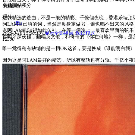
主题
回帖
积分
的精选。
积分
这张精选的选曲，不是一般的精彩。千億個夜晚，香港乐坛顶级
986
阿LAM自己填的词，当然是度身定做啦，谁也唱不出来的风
有阿LAM能唱得如此传神；在等一個晚上，最喜欢里面的弦乐
2026-3-18 17:50:10
/
显示全部楼层
/
阅读模式
首呢？深夜裡，翻唱英文歌，和哥哥的《你在何地》一样，是我
1250
0
唯一觉得稍有缺憾的是一切OK这首，要是换成《谁能明白我》
因为这是阿LAM最好的精选，所以有整轨也有分轨。千亿个