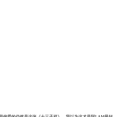
]
我偏爱的仍然是这张《十三子祥》，我以为这才是阿LAM最好