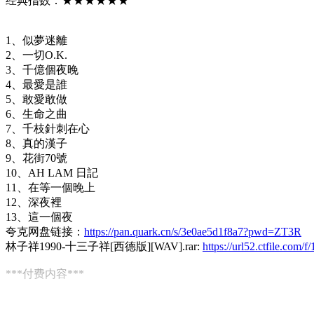
经典指数：★★★★★★
1、似夢迷離
2、一切O.K.
3、千億個夜晚
4、最愛是誰
5、敢愛敢做
6、生命之曲
7、千枝針刺在心
8、真的漢子
9、花街70號
10、AH LAM 日記
11、在等一個晚上
12、深夜裡
13、這一個夜
夸克网盘链接：
https://pan.quark.cn/s/3e0ae5d1f8a7?pwd=ZT3R
林子祥1990-十三子祥[西德版][WAV].rar:
https://url52.ctfile.co
***付费内容***