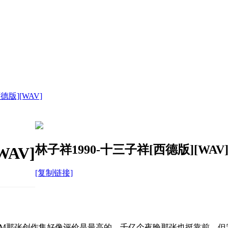
德版][WAV]
林子祥1990-十三子祥[西德版][WAV
AV]
[复制链接]
AM那张创作集好像评价是最高的，千亿个夜晚那张也挺靠前。但