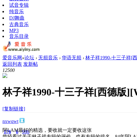
试音专辑
纯音乐
DJ舞曲
古典音乐
MP3
音乐目录
爱音乐网
»
论坛
›
无损音乐
›
华语无损
›
林子祥1990-十三子祥[西
返回列表
发新帖
1250
0
林子祥1990-十三子祥[西德版][W
[复制链接]
nxwqwt
阿LAM最好的精选，要收就一定要收这张
176
0
986
曾经看过关于林子祥专辑的评价，也有专辑的排名，84年阿L