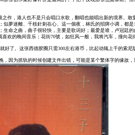
之作，港人也不是只会唱口水歌，翻唱也能唱出新的境界。敢愛敢
格；似夢迷離、千枝針刺在心、這一個夜，林氏的招牌小调，都是
；生命之曲，曲子很轻快，主要是歌词好；最爱是谁，卢冠廷的
喜欢的晚间音乐；花街70號，如狂风一般，我将汽车，撞向花
就好了。这张西德胶圈只需300左右港币，比起动辄上千的索
夜晚，因为抓轨的时候创建文件出错，可能是某个繁体字的缘故，