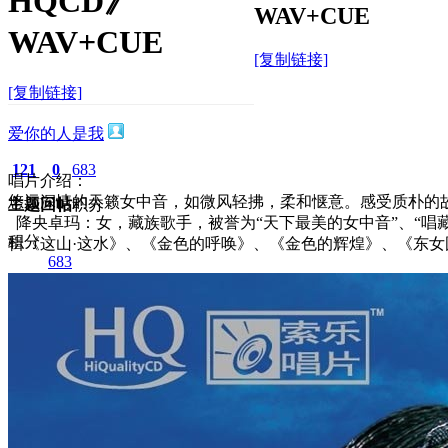
HQCD》
WAV+CUE
WAV+CUE
[复制链接]
[复制链接]
爱你的人是我
121
0
683
唱片介绍：
悠远深情的天籁女中音，如微风轻拂，柔和惬意。感受质朴的
主题
回帖
积分
降央卓玛：女，藏族歌手，被誉为“天下最美的女中音”、“唱藏
积分
辑《这山·这水》、《金色的呼唤》、《金色的辉煌》、《东
683
2026-3-21 12:09:48
/
显示全部楼层
/
阅读模式
1281
0