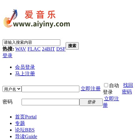
搜索
热搜:
WAV
FLAC
24BIT
DSF
登录
会员登录
马上注册
找回
自动
立即注册
密码
登录
立即注
密码
登录
册
首页
Portal
专题
论坛
BBS
导读
Guide