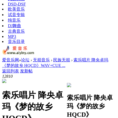
DSD-DSF
欧美音乐
试音专辑
纯音乐
DJ舞曲
古典音乐
MP3
音乐目录
爱音乐网
»
论坛
›
无损音乐
›
民族无损
›
索乐唱片 降央卓玛
《梦的故乡 HQCD》WAV+CUE ...
返回列表
发新帖
1281
0
索乐唱片 降央卓
索乐唱片 降央卓
玛《梦的故乡
玛《梦的故乡
HQCD》