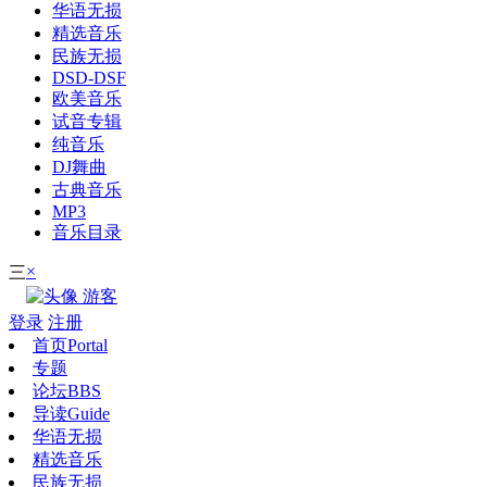
华语无损
精选音乐
民族无损
DSD-DSF
欧美音乐
试音专辑
纯音乐
DJ舞曲
古典音乐
MP3
音乐目录
×
三
游客
登录
注册
首页
Portal
专题
论坛
BBS
导读
Guide
华语无损
精选音乐
民族无损