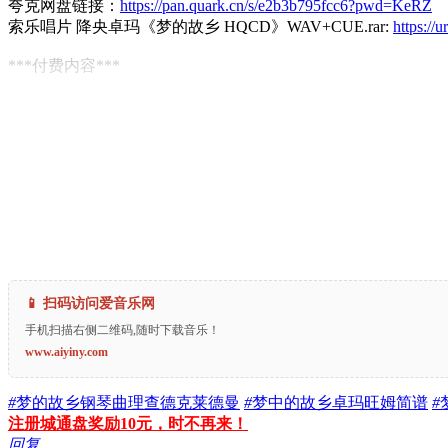
夸克网盘链接：
https://pan.quark.cn/s/e2b3b795fcc6?pwd=KeRZ
索乐唱片 降央卓玛《梦的故乡 HQCD》WAV+CUE.rar:
https://
***付费内容***
📱 扫码访问爱音乐网
手机扫描右侧二维码,随时下载音乐！
www.aiyiny.com
#
梦的故乡钢琴曲理查德克莱德曼
#
梦中的故乡卓玛旺姆简谱
#
注册城通盘奖励10元，时不再来！
回复