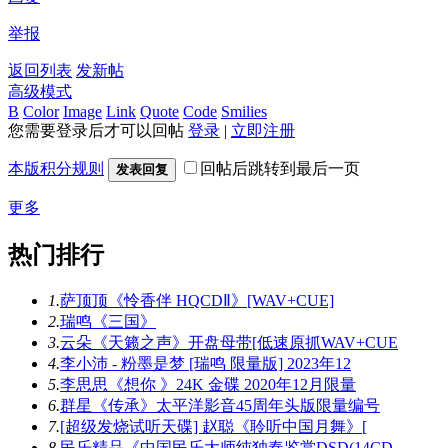
举报
返回列表
发新帖
高级模式
B
Color
Image
Link
Quote
Code
Smilies
您需要登录后才可以回帖
登录
|
立即注册
本版积分规则
回帖后跳转到最后一页
发表回复
更多
热门排行
1.
萨顶顶《怜香伴 HQCDⅡ》[WAV+CUE]
2.
瑞鸣《三国》
3.
云朵《天籁之声》开盘母带[低速原抓WAV+CUE
4.
李小沛 - 粉墨是梦 [瑞鸣 限量版] 2023年12
5.
李思思《想你 》24K 金碟 2020年12月限量
6.
群星《传承》太平洋影音45周年头版限量编号
7.
[超级发烧试听天碟] 赵聪《聆听中国月舞》[
8.
民乐精品《中国民乐大师纯独奏鉴赏DSD(14CD