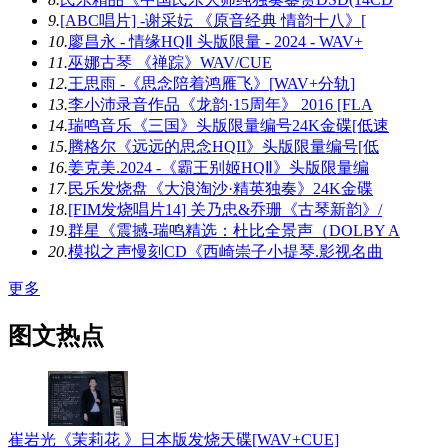
9.
[ABC唱片] -谢采妘 《原音经典 情韵十八》[
10.
廖昌永 - 情缘HQⅡ 头版限量 - 2024 - WAV+
11.
巫娜古琴 《禅踪》WAV/CUE
12.
王思雨 -《思念陪着鸿雁飞》[WAV+分轨]
13.
李小沛录音作品《龙韵·15周年》 2016 [FLA
14.
瑞鸣音乐《三国》头版限量编号24K金碟[低速
15.
腾格尔《远远的思念HQII》头版限量编号[低
16.
姜克美.2024 -《霸王别姬HQⅡ》头版限量编
17.
民乐发烧盘《大浪淘沙·精英独奏》24K金碟
18.
[FIM发烧唱片14] 关乃忠&乔珊《古琴新韵》/
19.
群星《震撼-瑞鸣精选：杜比全景声（DOLBY A
20.
模拟之声慢刻CD《西崎崇子小提琴.影视名曲
更多
图文热点
崔岩光《茉莉花 》日本版发烧天碟[WAV+CUE]