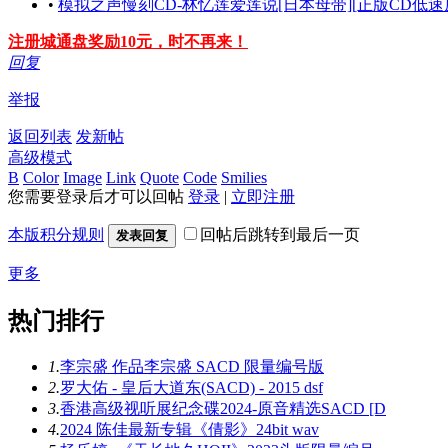
•
模拟之声慢刻CD-林忆莲爱莲说[日本母带][正版CD低速原
注册城通盘奖励10元，时不再来！
回复
举报
返回列表
发新帖
高级模式
B
Color
Image
Link
Quote
Code
Smilies
您需要登录后才可以回帖
登录
|
立即注册
本版积分规则
回帖后跳转到最后一页
发表回复
更多
热门排行
1.
李宗盛 作品李宗盛 SACD 限量编号版
2.
罗大佑 - 皇后大道东(SACD) - 2015 dsf
3.
香港高级视听展纪念碟2024-原音精选SACD [D
4.
2024 陈佳最新专辑《倩影》24bit wav