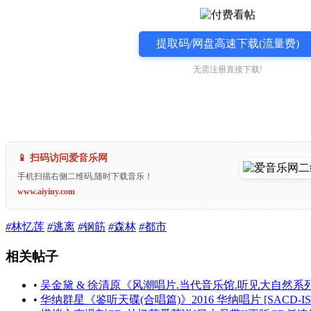
提取码/网盘高速下载(流量费)
无需注册直接下载!
📱 扫码访问爱音乐网
手机扫描右侧二维码,随时下载音乐！
www.aiyiny.com
#
林忆莲
#
逃离
#
钢筋
#
森林
#
都市
相关帖子
•
吴金黛 & 徐清原《风潮唱片.当代音乐馆.听见大自然系列
•
华纳群星《鉴听天碟(合唱篇)》2016 华纳唱片 [SACD-IS