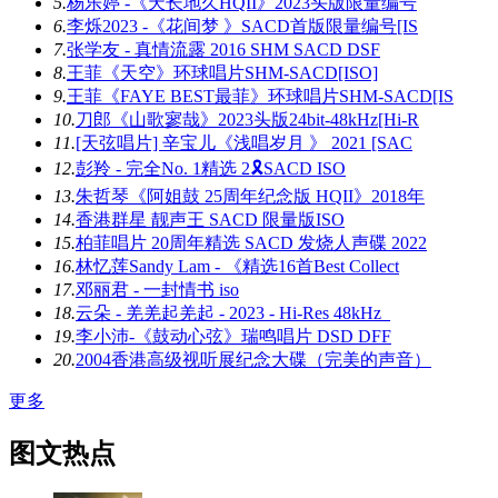
5.
杨乐婷 -《天长地久HQII》2023头版限量编号
6.
李烁2023 -《花间梦 》SACD首版限量编号[IS
7.
张学友 - 真情流露 2016 SHM SACD DSF
8.
王菲《天空》环球唱片SHM-SACD[ISO]
9.
王菲《FAYE BEST最菲》环球唱片SHM-SACD[IS
10.
刀郎《山歌寥哉》2023头版24bit-48kHz[Hi-R
11.
[天弦唱片] 辛宝儿《浅唱岁月 》 2021 [SAC
12.
彭羚 - 完全No. 1精选 2🎗SACD ISO
13.
朱哲琴《阿姐鼓 25周年纪念版 HQII》2018年
14.
香港群星 靓声王 SACD 限量版ISO
15.
柏菲唱片 20周年精选 SACD 发烧人声碟 2022
16.
林忆莲Sandy Lam - 《精选16首Best Collect
17.
邓丽君 - 一封情书 iso
18.
云朵 - 羌羌起羌起 - 2023 - Hi-Res 48kHz_
19.
李小沛-《鼓动心弦》瑞鸣唱片 DSD DFF
20.
2004香港高级视听展纪念大碟（完美的声音）
更多
图文热点