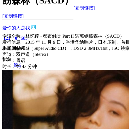
筋森林（SACD）
[复制链接]
[复制链接]
爱你的人是我
专辑全称：林忆莲 - 都市触觉 Part II 逃离钢筋森林（SACD）
121
0
683
发行信息：2015 年 11 月 9 日，香港华纳唱片，日本压制、首
主题
格式：SACD（Super Audio CD），DSD 2.8MHz/1bit，ISO 
回帖
积分
声道：双声道（Stereo）
积分
语种：粤语
683
时长：约 43 分钟
2026-4-6 16:07:52
/
显示全部楼层
/
阅读模式
899
0