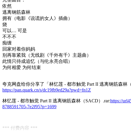
依然
逃离钢筋森林
拥有（电影《说谎的女人》插曲）
烧
可以… 可是
不不不
痴缠
回家对着你妈妈
别再靠紧我（无线剧《千外有千》主题曲）
此情只待成追忆（与伦永亮合唱）
为何相爱 为何结束
夸克网盘给你分享了「林忆莲 - 都市触觉 Part II 逃离钢筋森林（
https://pan.quark.cn/s/dc19fb9ed29a?pwd=fn1Z
林忆莲 - 都市触觉 Part II 逃离钢筋森林（SACD）.rar:
https://url
8788591705-7e2f95?p=1699
*** 付费内容 ***