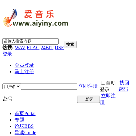
搜索
热搜:
WAV
FLAC
24BIT
DSF
登录
会员登录
马上注册
找回
自动
立即注册
密码
登录
立即注
密码
登录
册
首页
Portal
专题
论坛
BBS
导读
Guide