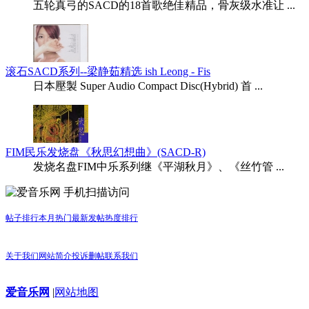
五轮真弓的SACD的18首歌绝佳精品，骨灰级水准让 ...
滚石SACD系列--梁静茹精选 ish Leong - Fis
日本壓製 Super Audio Compact Disc(Hybrid) 首 ...
FIM民乐发烧盘《秋思幻想曲》(SACD-R)
发烧名盘FIM中乐系列继《平湖秋月》、《丝竹管 ...
手机扫描访问
帖子排行
本月热门
最新发帖
热度排行
关于我们
网站简介
投诉删帖
联系我们
爱音乐网
|
网站地图