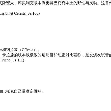
气势宏大，库贝利克版本则更具巴托克本土的野性与灵动。这首
et Célesta, Sz 106)
片琴（Célesta）。
。卡拉扬的版本以极致的透明度和动态对比著称，是发烧友试音
iano, Sz 111)
e）
)。
和巴托克自己量身定做的。