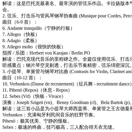
解读：这是巴托克最著名、最常演的管弦乐作品。卡拉扬版本
会。
2. 弦乐、打击乐与管风琴钢琴协奏曲 (Musique pour Cordes, Percussion 
曲目（6-9 首）：
6. Andante tranquillo（宁静的行板）
7. Allegro（快板）
8. Adagio（柔板）
9. Allegro molto（很快的快板）
指挥 / 乐团：Herbert von Karajan / Berlin PO
解读：巴托克现代音乐的里程碑之作。全篇仅使用弦乐、打击乐和钢
听感重点：钢片琴空灵剔透，打击乐节奏精密，弦乐绵密深沉
3. 小提琴、单簧管与钢琴对比曲 (Contrasts for Violin, Clarinet and P
曲目（10-12 首）：
10. Verbunkos (Danse de recrutement)（征兵舞 - recruitment danc
11. Pihenö (Repos)（休息 - Repos）
12. Sebes (Vif)（快板 - Vivace）
演奏：Joseph Szigeti (vn)、Benny Goodman (cl)、Bela Bartok (p
解读：这三首小品是为小提琴大师西盖蒂、单簧管之王古德曼
Verbunkos：充满匈牙利民间音乐的狂野节奏。
Pihenö：极其优美、宁静的慢板。
Sebes：极速的终曲，技巧极高，三人配合得天衣无缝。