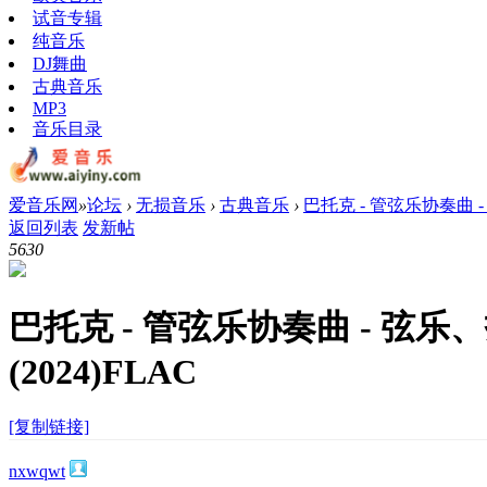
试音专辑
纯音乐
DJ舞曲
古典音乐
MP3
音乐目录
爱音乐网
»
论坛
›
无损音乐
›
古典音乐
›
巴托克 - 管弦乐协奏曲 -
返回列表
发新帖
563
0
巴托克 - 管弦乐协奏曲 - 弦
(2024)FLAC
[复制链接]
nxwqwt