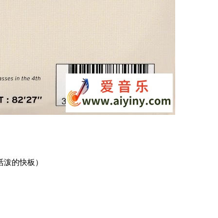
 行板 - 活泼的快板）
）