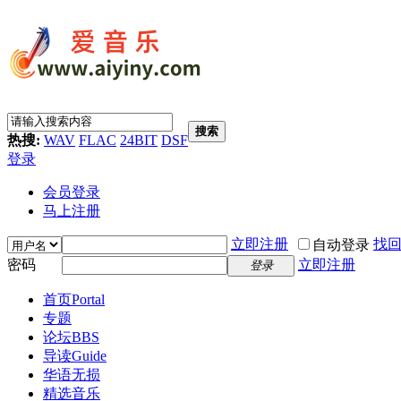
搜索
热搜:
WAV
FLAC
24BIT
DSF
登录
会员登录
马上注册
立即注册
找
自动登录
密码
立即注册
登录
首页
Portal
专题
论坛
BBS
导读
Guide
华语无损
精选音乐