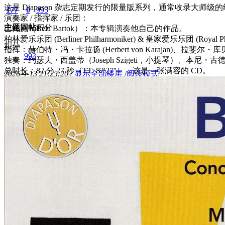
这是 Diapason 杂志定期发行的限量版系列，通常收录大
177
0
993
演奏家 / 指挥家 / 乐团：
主题
回帖
积分
巴托克（Bela Bartok）：本专辑演奏他自己的作品。
柏林爱乐乐团 (Berliner Philharmoniker) & 皇家爱乐乐团 (Royal Phil
积分
指挥：赫伯特・冯・卡拉扬 (Herbert von Karajan)、拉斐尔・库贝利克 
993
独奏：约瑟夫・西盖蒂（Joseph Szigeti，小提琴）、本尼・古
总时长：82 分 27 秒（TT: 82'27''），这是一张满容的 CD。
2026-4-13 21:25:20
/
显示全部楼层
/
阅读模式
563
0