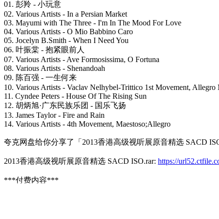
01. 彭羚 - 小玩意
02. Various Artists - In a Persian Market
03. Mayumi with The Three - I'm In The Mood For Love
04. Various Artists - O Mio Babbino Caro
05. Jocelyn B.Smith - When I Need You
06. 叶振棠 - 抱紧眼前人
07. Various Artists - Ave Formosissima, O Fortuna
08. Various Artists - Shenandoah
09. 陈百强 - 一生何来
10. Various Artists - Vaclav Nelhybel-Trittico 1st Movement, Allegro
11. Cyndee Peters - House Of The Rising Sun
12. 胡炳旭·广东民族乐团 - 国乐飞扬
13. James Taylor - Fire and Rain
14. Various Artists - 4th Movement, Maestoso;Allegro
夸克网盘给你分享了「2013香港高级视听展原音精选 SACD ISO
2013香港高级视听展原音精选 SACD ISO.rar:
https://url52.ctfi
***付费内容***