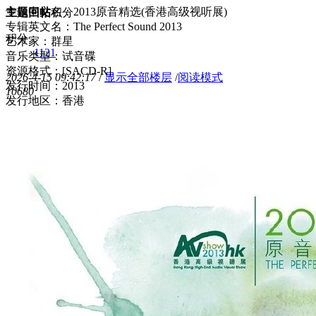
专辑中文名：2013原音精选(香港高级视听展)
主题
回帖
积分
专辑英文名：The Perfect Sound 2013
积分
艺术家：群星
1121
音乐类型：试音碟
资源格式：[SACD-R]
2026-4-15 09:42:17
/
显示全部楼层
/
阅读模式
发行时间：2013
1068
0
发行地区：香港