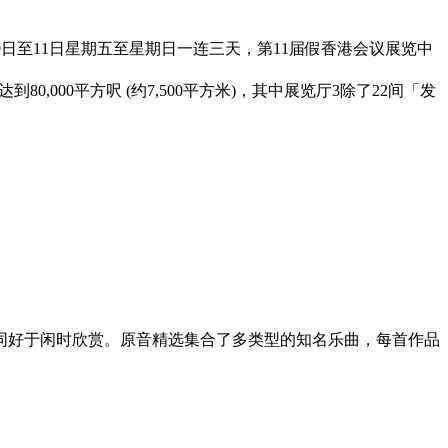
013 年8月9日至11日星期五至星期日一连三天，第11届假香港会议展览中
,000平方呎 (约7,500平方米)，其中展览厅3除了22间「发
。
乐章给广大同好于闲时欣赏。原音精选集合了多类型的知名乐曲，每首作品