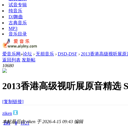
试音专辑
纯音乐
DJ舞曲
古典音乐
MP3
音乐目录
爱音乐网
»
论坛
›
无损音乐
›
DSD-DSF
›
2013香港高级视听展原音
返回列表
发新帖
1068
0
2013香港高级视听展原音精选 SA
[复制链接]
ziken
本帖最后由 ziken 于 2026-4-15 09:43 编辑
201
0
1121