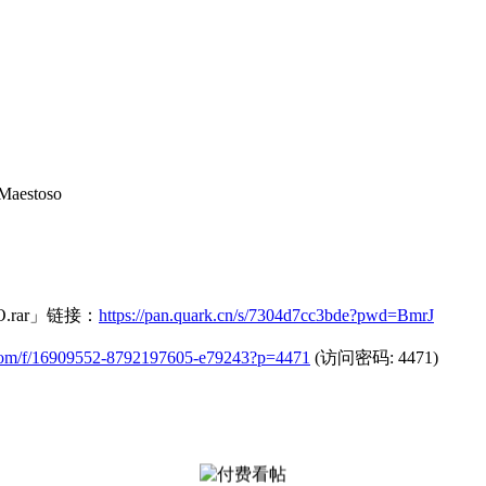
 Maestoso
.rar」链接：
https://pan.quark.cn/s/7304d7cc3bde?pwd=BmrJ
le.com/f/16909552-8792197605-e79243?p=4471
(访问密码: 4471)