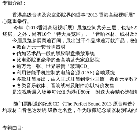
专辑介绍：
香港高级音响及家庭影院界的盛事“2013 香港高级视听展”（2013 Ho
心隆重举行。
今年《2013香港高级视听展》展览空间共分三层，包括S220系列
烧房」之外，尚有10个「特大展览区」、「音响器材、线材及
今届展览参展商逾百间，展出过千个品牌逾万款产品，总值
● 数百万元一套音响器材
● 仿如艺术品一般的黑胶唱盘播放系统
● 比电影院更豪华的全高清蓝光家庭影院
● 逾万元一张、世界最贵「玻璃CD」
● 利用智能手机控制的电脑音源 (CAS) 音响系统
● 多款耳筒展出，由入耳式耳筒到专业耳筒，数百元至数
● 各类音乐软体、音响线材及附件亦以特价发售
是次视听展入场券每张仅为港币80元，附送大会精心选辑靓声双
随门票附送的纪念CD《The Perfect Sound 201
均取材自音色达发烧 级数之名盘，作为珍藏纪念或器材测试的
专辑曲目: