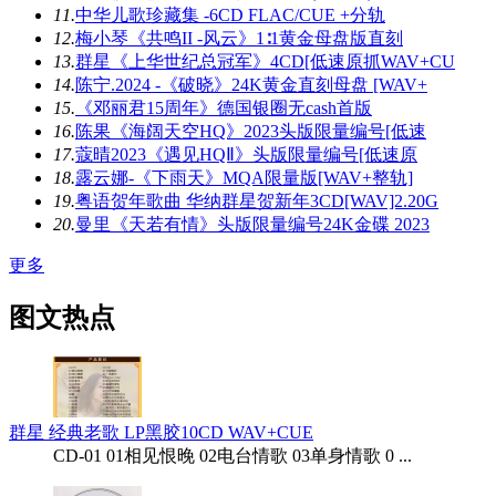
11.
中华儿歌珍藏集 -6CD FLAC/CUE +分轨
12.
梅小琴《共鸣II -风云》1∶1黄金母盘版直刻
13.
群星《上华世纪总冠军》4CD[低速原抓WAV+CU
14.
陈宁.2024 -《破晓》24K黄金直刻母盘 [WAV+
15.
《邓丽君15周年》德国银圈无cash首版
16.
陈果《海阔天空HQ》2023头版限量编号[低速
17.
蔻晴2023《遇见HQⅡ》头版限量编号[低速原
18.
露云娜-《下雨天》MQA限量版[WAV+整轨]
19.
粤语贺年歌曲 华纳群星贺新年3CD[WAV]2.20G
20.
曼里《天若有情》头版限量编号24K金碟 2023
更多
图文热点
群星 经典老歌 LP黑胶10CD WAV+CUE
CD-01 01相见恨晚 02电台情歌 03单身情歌 0 ...