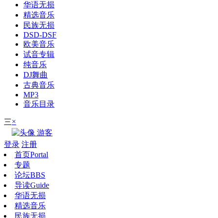
华语无损
精选音乐
民族无损
DSD-DSF
欧美音乐
试音专辑
纯音乐
DJ舞曲
古典音乐
MP3
音乐目录
×
三
游客
登录
注册
首页
Portal
专题
论坛
BBS
导读
Guide
华语无损
精选音乐
民族无损