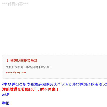
***付费内容***
📱 扫码访问爱音乐网
手机扫描右侧二维码,随时下载音乐！
www.aiyiny.com
#
中华香烟金短支价格表和图片大全
#
华金时代香烟价格表图
#
注册城通盘奖励10元，时不再来！
回复
举报