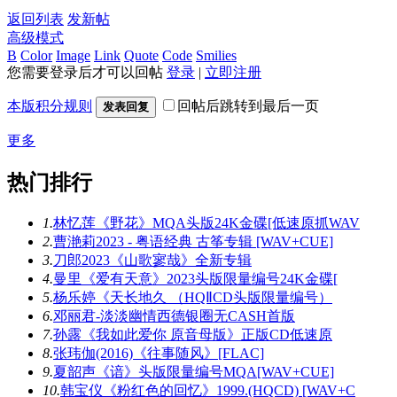
返回列表
发新帖
高级模式
B
Color
Image
Link
Quote
Code
Smilies
您需要登录后才可以回帖
登录
|
立即注册
本版积分规则
回帖后跳转到最后一页
发表回复
更多
热门排行
1.
林忆莲《野花》MQA头版24K金碟[低速原抓WAV
2.
曹滟莉2023 - 粤语经典 古筝专辑 [WAV+CUE]
3.
刀郎2023《山歌寥哉》全新专辑
4.
曼里《爱有天意》2023头版限量编号24K金碟[
5.
杨乐婷《天长地久 （HQⅡCD头版限量编号）
6.
邓丽君-淡淡幽情西德银圈无CASH首版
7.
孙露《我如此爱你 原音母版》正版CD低速原
8.
张玮伽(2016)《往事随风》[FLAC]
9.
夏韶声《谙》头版限量编号MQA[WAV+CUE]
10.
韩宝仪《粉红色的回忆》1999.(HQCD) [WAV+C