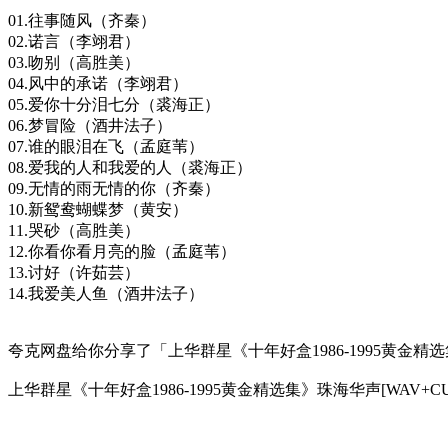
01.往事随风（齐秦）
02.诺言（李翊君）
03.吻别（高胜美）
04.风中的承诺（李翊君）
05.爱你十分泪七分（裘海正）
06.梦冒险（酒井法子）
07.谁的眼泪在飞（孟庭苇）
08.爱我的人和我爱的人（裘海正）
09.无情的雨无情的你（齐秦）
10.新鸳鸯蝴蝶梦（黄安）
11.哭砂（高胜美）
12.你看你看月亮的脸（孟庭苇）
13.讨好（许茹芸）
14.我爱美人鱼（酒井法子）
夸克网盘给你分享了「上华群星《十年好盒1986-1995黄金精选集》
上华群星《十年好盒1986-1995黄金精选集》珠海华声[WAV+CUE]