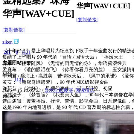
金精选集》珠海
华声[WAV+CUE]
华声[WAV+CUE]
[复制链接]
[复制链接]
ziken
《十年好盒》是上华唱片为纪念旗下歌手十年金曲发行的精选合
201
0
1121
集结了上华唱片 90 年代的「台语 / 国语天后」「摇滚天王」
主题
回帖
积分
齐秦：《往事随风》《无情的雨无情的你》，华语摇滚经典
孟庭苇：《谁的眼泪在飞》《你看你看月亮的脸》，玉女派情
积分
李翊君 / 裘海正 / 高胜美：苦情歌天后，《风中的承诺》《爱
1121
黄安：《新鸳鸯蝴蝶梦》，90 年代国民级影视金曲
许茹芸：《讨好》，早期代表作，「芸式唱腔」初显
2026-4-15 10:05:23
/
显示全部楼层
/
阅读模式
酒井法子：《梦冒险》《我爱美人鱼》，90 年代日本偶像在华
1069
0
选曲逻辑：覆盖摇滚、抒情、苦情、影视金曲、日系偶像曲，全品
这是1996 年内地引进版，是 90 年代 CD 普及期的标志