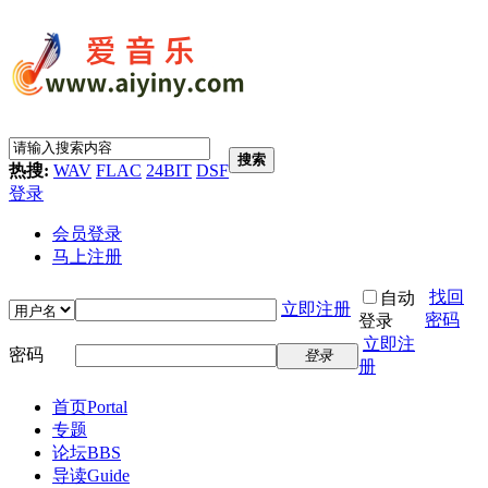
搜索
热搜:
WAV
FLAC
24BIT
DSF
登录
会员登录
马上注册
找回
自动
立即注册
密码
登录
立即注
密码
登录
册
首页
Portal
专题
论坛
BBS
导读
Guide