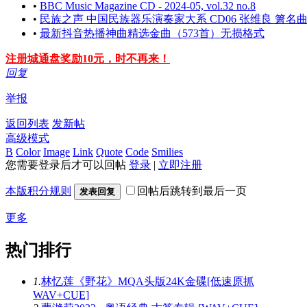
•
BBC Music Magazine CD - 2024-05, vol.32 no.8
•
民族之声 中国民族器乐演奏家大系 CD06 张维良 箫名曲
•
最新抖音热播神曲精选金曲（573首）无损格式
注册城通盘奖励10元，时不再来！
回复
举报
返回列表
发新帖
高级模式
B
Color
Image
Link
Quote
Code
Smilies
您需要登录后才可以回帖
登录
|
立即注册
本版积分规则
回帖后跳转到最后一页
发表回复
更多
热门排行
1.
林忆莲《野花》MQA头版24K金碟[低速原抓
WAV+CUE]