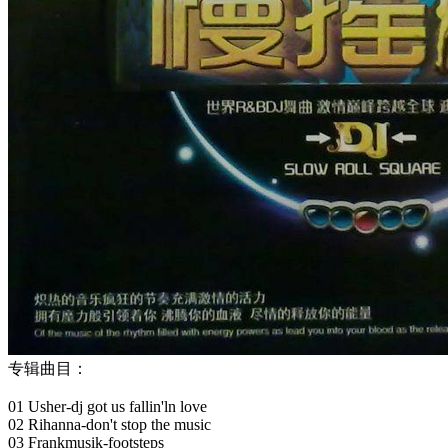
专辑曲目：
01 Usher-dj got us fallin'ln love
02 Rihanna-don't stop the music
03 Frankmusik-footsteps