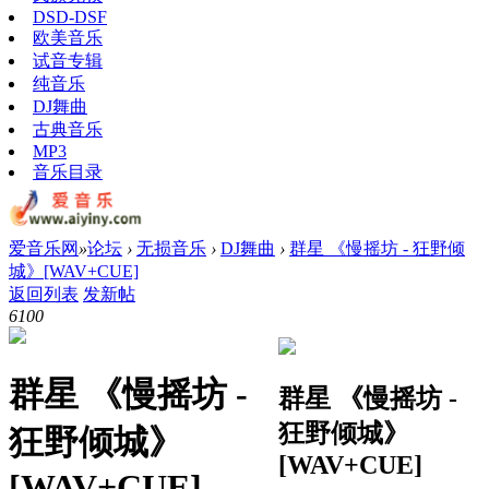
DSD-DSF
欧美音乐
试音专辑
纯音乐
DJ舞曲
古典音乐
MP3
音乐目录
爱音乐网
»
论坛
›
无损音乐
›
DJ舞曲
›
群星 《慢摇坊 - 狂野倾
城》[WAV+CUE]
返回列表
发新帖
610
0
群星 《慢摇坊 -
群星 《慢摇坊 -
狂野倾城》
狂野倾城》
[WAV+CUE]
[WAV+CUE]