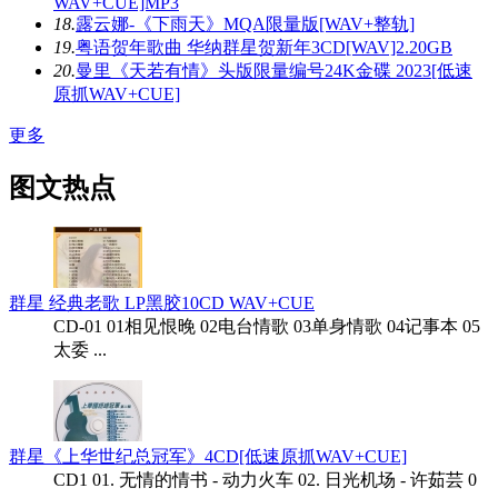
WAV+CUE]MP3
18.
露云娜-《下雨天》MQA限量版[WAV+整轨]
19.
粤语贺年歌曲 华纳群星贺新年3CD[WAV]2.20GB
20.
曼里《天若有情》头版限量编号24K金碟 2023[低速
原抓WAV+CUE]
更多
图文热点
群星 经典老歌 LP黑胶10CD WAV+CUE
CD-01 01相见恨晚 02电台情歌 03单身情歌 04记事本 05
太委 ...
群星《上华世纪总冠军》4CD[低速原抓WAV+CUE]
CD1 01. 无情的情书 - 动力火车 02. 日光机场 - 许茹芸 0