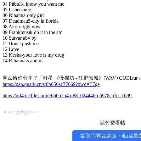
04 Pitbull-i know you want me
05 Usher-omg
06 Rihanna-only girl
07 Deadmau5-city ln florida
08 Akon-right now
09 Frankmusik-do it in the am
10 Sarvar abv by
11 Dont't push me
12 Love
13 Kesha-your love is my drug
14 Rihanna-s and m
网盘给你分享了「群星 《慢摇坊 - 狂野倾城》[WAV+CUE].ra
https://pan.quark.cn/s/0b656ac77669?pwd=T7gs
https://url45.ctfile.com/f/66052545-8810244466-6978ca?p=1699
***付费内容***
提取码/网盘高速下载(流量费