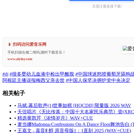
无需注册直接下载!
📱 扫码访问爱音乐网
手机扫描右侧二维码,随时下载音乐！
www.aiyiny.com
#
dj
#
很多婴幼儿血液中检出甲酰胺
#
中国球迷怒喷葡萄牙舔狗
阿根廷主播误报梅西父亲去世
#
中国人保坚决拥护党中央决定
相关帖子
•
马斌-幕后歌声(1)世事如棋 [HQCDII] 限量版 2026 WAV
•
天弦唱片《无比传真：中国十大名家民乐典范》壹(XRCD)
•
精选黄凯芹《浓情岁月》WAV+CUE
•
麦当娜Madonna-Confessions On A Dance Floor舞池告白 (Tw
•
王嘉文 - 嘉音Ⅱ 醇 原音母版1：1直刻 2025 (WAV+CUE)