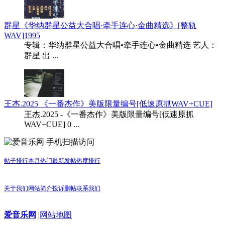
群星《华纳群星公益大合唱·牵手连心·金曲精选》[整轨
WAV]1995
专辑：华纳群星公益大合唱•牵手连心•金曲精选 艺人：
群星 出 ...
王杰.2025 《一番杰作》美版限量编号[低速原抓WAV+CUE]
王杰.2025 -《一番杰作》美版限量编号[低速原抓
WAV+CUE] 0 ...
手机扫描访问
帖子排行
本月热门
最新发帖
热度排行
关于我们
网站简介
投诉删帖
联系我们
爱音乐网
|
网站地图