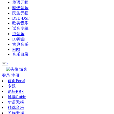
华语无损
精选音乐
民族无损
DSD-DSF
欧美音乐
试音专辑
纯音乐
DJ舞曲
古典音乐
MP3
音乐目录
×
三
游客
登录
注册
首页
Portal
专题
论坛
BBS
导读
Guide
华语无损
精选音乐
民族无损