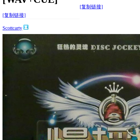
[复制链接]
[复制链接]
Scottcarty
80
0
454
主题
回帖
积分
积分
454
2026-4-26 17:23:26
/
显示全部楼层
/
阅读模式
610
0