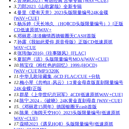
2.
曹滟莉2023 - 粤语经典 古筝专辑 [WAV+CUE]
3.
刀郎2023《山歌寥哉》全新专辑
4.
曼里《爱有天意》2023头版限量编号24K金碟
[WAV+CUE]
5.
杨乐婷《天长地久 （HQⅡCD头版限量编号）》[正版
CD低速原抓WAV+
6.
邓丽君-淡淡幽情西德银圈无CASH首版
7.
孙露《我如此爱你 原音母版》正版CD低速原抓
WAV+CUE
8.
张玮伽(2016)《往事随风》[FLAC]
9.
夏韶声《谙》头版限量编号MQA[WAV+CUE]
10.
韩宝仪《粉红色的回忆》1999.(HQCD)
[WAV+CUE]MP3/320K
11.
中华儿歌珍藏集 -6CD FLAC/CUE +分轨
12.
梅小琴《共鸣II -风云》1∶1黄金母盘版直刻限量编号
24K金蝶[正版
13.
群星《上华世纪总冠军》4CD[低速原抓WAV+CUE]
14.
陈宁.2024 -《破晓》24K黄金直刻母盘 [WAV+CUE]
15.
《邓丽君15周年》德国银圈无cash首版
16.
陈果《海阔天空HQ》2023头版限量编号[低速原抓
WAV+CUE]
17.
蔻晴2023《遇见HQⅡ》头版限量编号[低速原抓