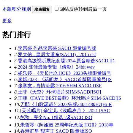
本版积分规则
回帖后跳转到最后一页
发表回复
更多
热门排行
1.
李宗盛 作品李宗盛 SACD 限量编号版
2.
罗大佑 - 皇后大道东(SACD) - 2015 dsf
3.
香港高级视听展纪念碟2024-原音精选SACD [D
4.
2024 陈佳最新专辑《倩影》24bit wav
5.
杨乐婷 -《天长地久HQII》2023头版限量编号
6.
李烁2023 -《花间梦 》SACD首版限量编号[IS
7.
张学友 - 真情流露 2016 SHM SACD DSF
8.
王菲《天空》环球唱片SHM-SACD[ISO]
9.
王菲《FAYE BEST最菲》环球唱片SHM-SACD[IS
10.
刀郎《山歌寥哉》2023头版24bit-48kHz[Hi-R
11.
[天弦唱片] 辛宝儿《浅唱岁月 》 2021 [SAC
12.
彭羚 - 完全No. 1精选 2🎗SACD ISO
13.
朱哲琴《阿姐鼓 25周年纪念版 HQII》2018年
14.
香港群星 靓声王 SACD 限量版ISO