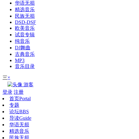
华语无损
精选音乐
民族无损
DSD-DSF
欧美音乐
试音专辑
纯音乐
DJ舞曲
古典音乐
MP3
音乐目录
×
三
游客
登录
注册
首页
Portal
专题
论坛
BBS
导读
Guide
华语无损
精选音乐
民族无损