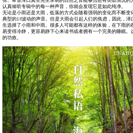
张。希望泽口真生先生录制的自然之音能够治愈有类似情况的
认真倾听专辑中的每一种声音，你就会发现它是如此纯净。
无论是小雨还是大雨，低落的方式会随着强弱的变化而不断变
典型的1/f波动的声音。但是大雨会引起人们的焦虑，因此，泽
生选择了小雨和中雨。很多人可能都有这样的体验，在下雨的
易变得冷静，更容易静下心来读书或者拥有一个完美的睡眠。
的功效。