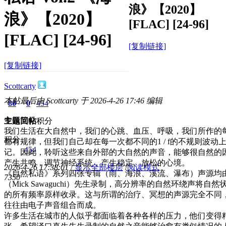
浪》【2020】
浪》【2020】
[FLAC] [24-96]
[FLAC] [24-96]
[复制链接]
[复制链接]
Scottcarty
本帖最后由 Scottcarty 于 2026-4-26 17:46 编辑
80
0
454
专辑简介：
主题
回帖
积分
我们生活在大自然中，我们的心跳、血压、呼吸，我们所作的
积分
都有规律，但我们自己却在每一次都不同的1 / f的不规则波动
454
记。因此，聆听这些来自外部的大自然的声音，能够很自然的
产生共鸣，调节神经系统，产生稳定、放松的心境。
2026-4-26 17:38:01
/
显示全部楼层
/
阅读模式
《自然私语》系列四张专辑（雨、海浪、溪流、瀑布）声源均
735
0
（Mick Sawaguchi）先生录制，高分辨率的自然环绕声将自
的所有频率原样收录。这与所谓的治疗、冥想的声源完全不同
往往由电子声音组合而成。
许多生活在城市的人似乎都面临着各种各样的压力，他们变得