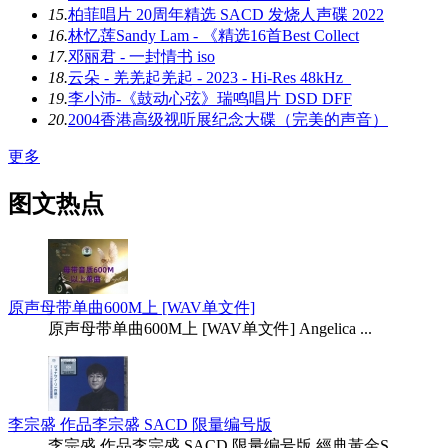
15.
柏菲唱片 20周年精选 SACD 发烧人声碟 2022
16.
林忆莲Sandy Lam - 《精选16首Best Collect
17.
邓丽君 - 一封情书 iso
18.
云朵 - 羌羌起羌起 - 2023 - Hi-Res 48kHz_
19.
李小沛-《鼓动心弦》瑞鸣唱片 DSD DFF
20.
2004香港高级视听展纪念大碟（完美的声音）
更多
图文热点
原声母带单曲600M上 [WAV单文件]
原声母带单曲600M上 [WAV单文件] Angelica ...
李宗盛 作品李宗盛 SACD 限量编号版
李宗盛 作品李宗盛 SACD 限量编号版 經典黃金S ...