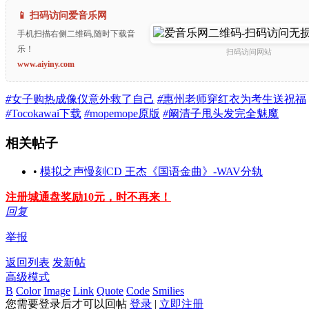
📱 扫码访问爱音乐网
手机扫描右侧二维码,随时下载音
乐！
扫码访问网站
www.aiyiny.com
#
女子购热成像仪意外救了自己
#
惠州老师穿红衣为考生送祝福
#
Tocokawai下载
#
mopemope原版
#
阚清子甩头发完全魅魔
相关帖子
•
模拟之声慢刻CD 王杰《国语金曲》-WAV分轨
注册城通盘奖励10元，时不再来！
回复
举报
返回列表
发新帖
高级模式
B
Color
Image
Link
Quote
Code
Smilies
您需要登录后才可以回帖
登录
|
立即注册