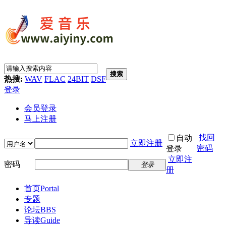
搜索
热搜:
WAV
FLAC
24BIT
DSF
登录
会员登录
马上注册
找回
自动
立即注册
密码
登录
立即注
密码
登录
册
首页
Portal
专题
论坛
BBS
导读
Guide