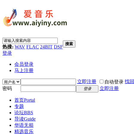
搜索
热搜:
WAV
FLAC
24BIT
DSF
登录
会员登录
马上注册
立即注册
找
自动登录
密码
立即注册
登录
首页
Portal
专题
论坛
BBS
导读
Guide
华语无损
精选音乐