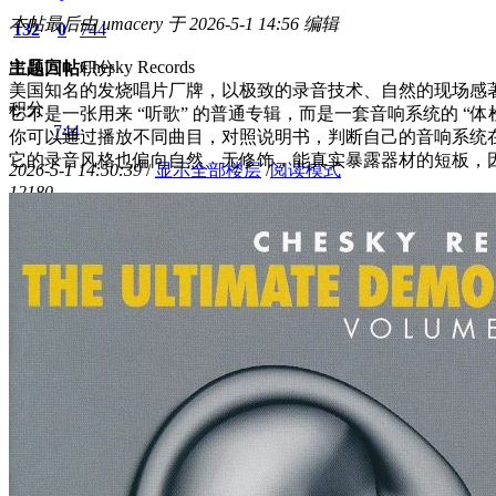
本帖最后由 umacery 于 2026-5-1 14:56 编辑
132
0
744
出品方：Chesky Records
主题
回帖
积分
美国知名的发烧唱片厂牌，以极致的录音技术、自然的现场感著称，
积分
它不是一张用来 “听歌” 的普通专辑，而是一套音响系统的 “体
744
你可以通过播放不同曲目，对照说明书，判断自己的音响系统
它的录音风格也偏向自然、无修饰，能真实暴露器材的短板，因
2026-5-1 14:50:39
/
显示全部楼层
/
阅读模式
1218
0