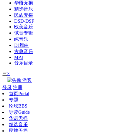
华语无损
精选音乐
民族无损
DSD-DSF
欧美音乐
试音专辑
纯音乐
DJ舞曲
古典音乐
MP3
音乐目录
×
三
游客
登录
注册
首页
Portal
专题
论坛
BBS
导读
Guide
华语无损
精选音乐
民族无损