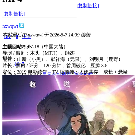
[复制链接]
[复制链接]
nxwqwt
本帖最后由 nxwqwt 于 2026-5-7 14:39 编辑
187
0
1047
上映：2025-07-18（中国大陆）
主题
回帖
积分
导演 / 编剧：木头（MTJJ）、顾杰
积分
配音：山新（小黑）、郝祥海（无限）、刘明月（鹿野）
1047
片长 / 票房 / 评分：120 分钟，首周破亿，豆瓣 8.6
定位：2019 电影续作、TV 版前传；人妖共存 + 成长 + 悬疑
2026-5-7 14:16:38
/
显示全部楼层
/
阅读模式
427
0