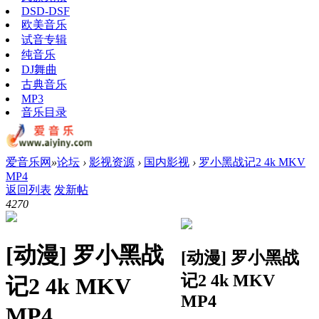
DSD-DSF
欧美音乐
试音专辑
纯音乐
DJ舞曲
古典音乐
MP3
音乐目录
爱音乐网
»
论坛
›
影视资源
›
国内影视
›
罗小黑战记2 4k MKV
MP4
返回列表
发新帖
427
0
[动漫]
罗小黑战
[动漫]
罗小黑战
记2 4k MKV
记2 4k MKV
MP4
MP4