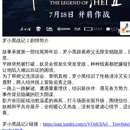
罗小黑战记 2 剧情简介
故事承接第一部结尾两年后，罗小黑跟着师父无限安稳隐居，
意。
平静突然被打破，妖灵会馆发生突发变故，种种线索都把嫌疑
让他陷入难以自证的困境。
为了帮师父洗清误会、查明真相，罗小黑结识了性格清冷又实
鹿野，两人结伴踏上冒险追查之路。
一路上一路解谜、遭遇重重埋伏，结识新伙伴、遇见各方势力
事件背后隐藏的巨大阴谋。
影片依旧延续治愈温柔的画风，打斗场面全面升级，围绕信任
妖精和平共存展开，全程暖心又热血，没有生硬虐心情节，适
看。
罗小黑战记2 链接：
https://pan.xunlei.com/s/VOs03lA0__Tmy0s
pwd=vtjy#