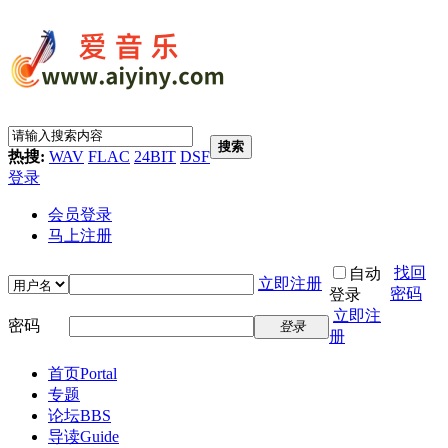
搜索
热搜:
WAV
FLAC
24BIT
DSF
登录
会员登录
马上注册
找回
自动
立即注册
密码
登录
立即注
密码
登录
册
首页
Portal
专题
论坛
BBS
导读
Guide