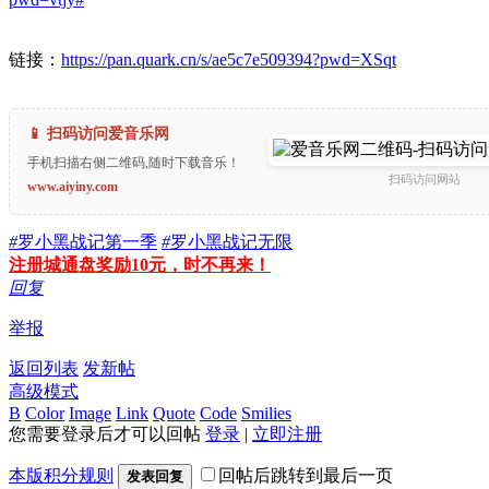
链接：
https://pan.quark.cn/s/ae5c7e509394?pwd=XSqt
📱 扫码访问爱音乐网
手机扫描右侧二维码,随时下载音乐！
扫码访问网站
www.aiyiny.com
#
罗小黑战记第一季
#
罗小黑战记无限
注册城通盘奖励10元，时不再来！
回复
举报
返回列表
发新帖
高级模式
B
Color
Image
Link
Quote
Code
Smilies
您需要登录后才可以回帖
登录
|
立即注册
本版积分规则
回帖后跳转到最后一页
发表回复