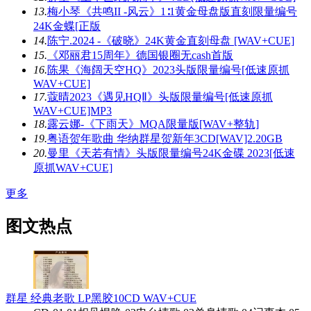
13.
梅小琴《共鸣II -风云》1∶1黄金母盘版直刻限量编号
24K金蝶[正版
14.
陈宁.2024 -《破晓》24K黄金直刻母盘 [WAV+CUE]
15.
《邓丽君15周年》德国银圈无cash首版
16.
陈果《海阔天空HQ》2023头版限量编号[低速原抓
WAV+CUE]
17.
蔻晴2023《遇见HQⅡ》头版限量编号[低速原抓
WAV+CUE]MP3
18.
露云娜-《下雨天》MQA限量版[WAV+整轨]
19.
粤语贺年歌曲 华纳群星贺新年3CD[WAV]2.20GB
20.
曼里《天若有情》头版限量编号24K金碟 2023[低速
原抓WAV+CUE]
更多
图文热点
群星 经典老歌 LP黑胶10CD WAV+CUE