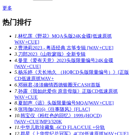
更多
热门排行
1.
林忆莲《野花》MQA头版24K金碟[低速原抓
WAV+CUE]
2.
曹滟莉2023 - 粤语经典 古筝专辑 [WAV+CUE]
3.
刀郎2023《山歌寥哉》全新专辑
4.
曼里《爱有天意》2023头版限量编号24K金碟
[WAV+CUE]
5.
杨乐婷《天长地久 （HQⅡCD头版限量编号）》[正版
CD低速原抓WAV+
6.
邓丽君-淡淡幽情西德银圈无CASH首版
7.
孙露《我如此爱你 原音母版》正版CD低速原抓
WAV+CUE
8.
夏韶声《谙》头版限量编号MQA[WAV+CUE]
9.
张玮伽(2016)《往事随风》[FLAC]
10.
韩宝仪《粉红色的回忆》1999.(HQCD)
[WAV+CUE]MP3/320K
11.
中华儿歌珍藏集 -6CD FLAC/CUE +分轨
12.
群星《上华世纪总冠军》4CD[低速原抓WAV+CUE]