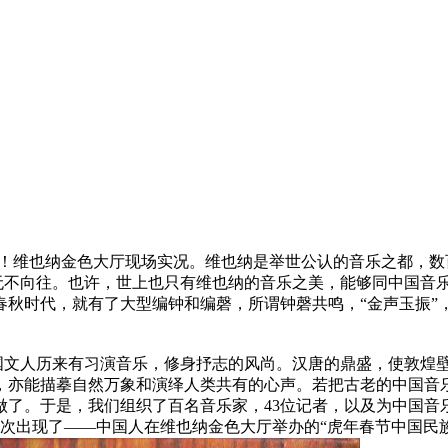
乐会！维也纳金色大厅现场实况。维也纳是举世公认的音乐之都，
无不向往。也许，世上也只有维也纳的音乐之美，能够同中国音乐的
秋时代，就有了大型编钟和编磬，所谓钟磬共鸣，“金声玉振”，
一，中国文人历来有习演音乐，修身抒志的风尚。汉唐的鼎盛，使敦
，亦能描摹自然万象和演绎人类共有的心声。若把古老的中国音乐
了。于是，我们组织了百名音乐家，43位记者，以及为中国音乐
第一次出现了——中国人在维也纳金色大厅举办的“虎年春节中国民