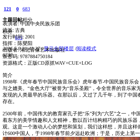
121
0
683
主题
回帖
积分
表演者: 中国中央民族乐团
流派: 古典
积分
发行时间: 2001
683
指挥：陈燮阳
2026-5-9 21:42:27
/
显示全部楼层
/
阅读模式
出版者: 湖北音像艺术出版社
633
0
条形码: 9787884750184
资源格式：正版CD原抓WAV+CUE+LOG
简介
1998年《虎年春节中国民族音乐会》虎年春节-中国民族音
与之媲美。“金色大厅”被誉为“音乐圣殿”，令全世界的音乐家
发现的人类最早的乐器。在那以后，又过了几千年，到了中国春
存在。
2500年前，中国伟大的教育家孔子把“乐”列为“六艺”之
着东方的美学情趣和人文精神，数以百计结构精巧的民族乐器
观。这是一个激动人心的梦想和策划，我们这样想，并且这样做
计600中国人，于1998年春节前夕远赴欧洲；于是，历史上