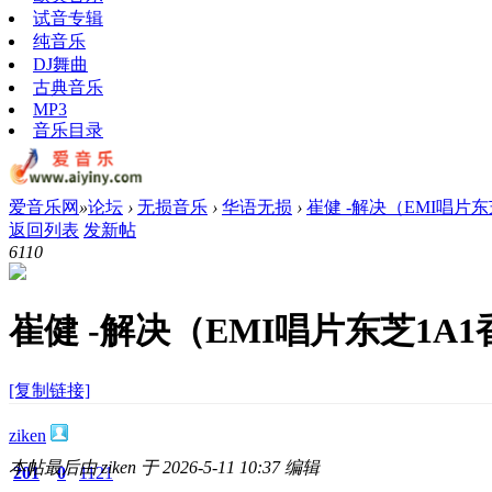
试音专辑
纯音乐
DJ舞曲
古典音乐
MP3
音乐目录
爱音乐网
»
论坛
›
无损音乐
›
华语无损
›
崔健 -解决（EMI唱片
返回列表
发新帖
611
0
崔健 -解决（EMI唱片东芝1A
[复制链接]
ziken
本帖最后由 ziken 于 2026-5-11 10:37 编辑
201
0
1121