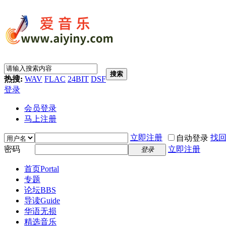
搜索
热搜:
WAV
FLAC
24BIT
DSF
登录
会员登录
马上注册
立即注册
找
自动登录
密码
立即注册
登录
首页
Portal
专题
论坛
BBS
导读
Guide
华语无损
精选音乐