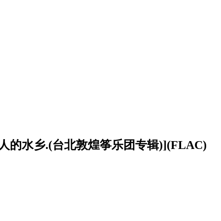
人的水乡.(台北敦煌筝乐团专辑)](FLAC)