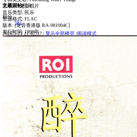
主题
回帖
积分
艺术家: 龙音唱片
音乐类型: 民乐
积分
资源格式: FLAC
581
版本: [龙音香港版 RA-981004C]
发行时间: 1998年
2026-5-11 11:42:37
/
显示全部楼层
/
阅读模式
701
0