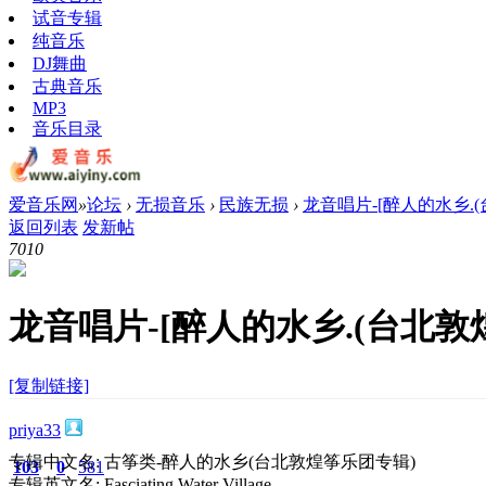
试音专辑
纯音乐
DJ舞曲
古典音乐
MP3
音乐目录
爱音乐网
»
论坛
›
无损音乐
›
民族无损
›
龙音唱片-[醉人的水乡.(台
返回列表
发新帖
701
0
龙音唱片-[醉人的水乡.(台北敦煌
[复制链接]
priya33
专辑中文名: 古筝类-醉人的水乡(台北敦煌筝乐团专辑)
103
0
581
专辑英文名: Fasciating Water Village