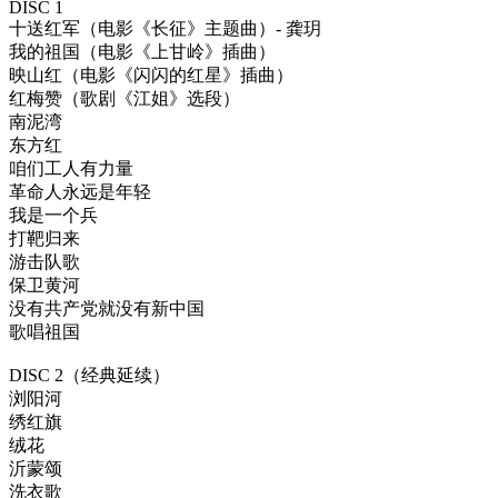
DISC 1
十送红军（电影《长征》主题曲）- 龚玥
我的祖国（电影《上甘岭》插曲）
映山红（电影《闪闪的红星》插曲）
红梅赞（歌剧《江姐》选段）
南泥湾
东方红
咱们工人有力量
革命人永远是年轻
我是一个兵
打靶归来
游击队歌
保卫黄河
没有共产党就没有新中国
歌唱祖国
DISC 2（经典延续）
浏阳河
绣红旗
绒花
沂蒙颂
洗衣歌