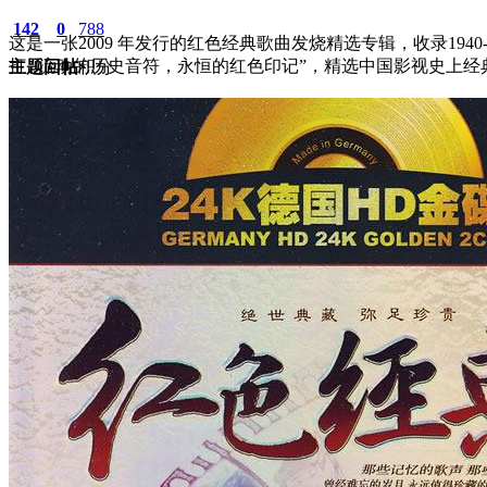
142
0
788
这是一张2009 年发行的红色经典歌曲发烧精选专辑，收录19
打 “流动的历史音符，永恒的红色印记”，精选中国影视史上经典红
主题
回帖
积分
积分
788
2026-5-12 17:14:00
/
显示全部楼层
/
阅读模式
792
0