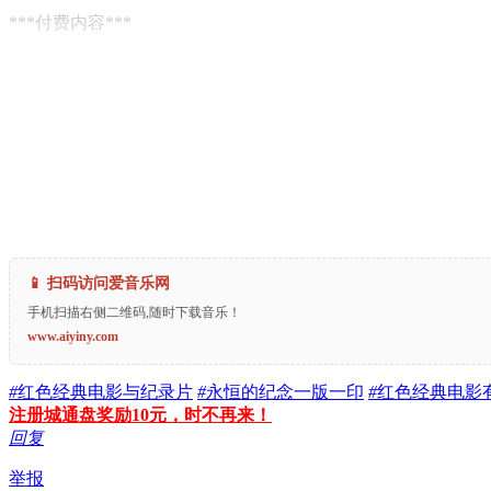
***付费内容***
📱 扫码访问爱音乐网
手机扫描右侧二维码,随时下载音乐！
www.aiyiny.com
#
红色经典电影与纪录片
#
永恒的纪念一版一印
#
红色经典电影
注册城通盘奖励10元，时不再来！
回复
举报