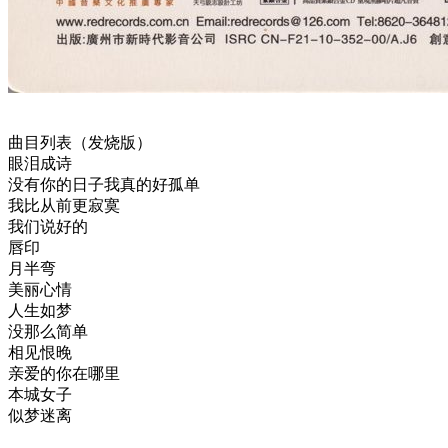
曲目列表（发烧版）
眼泪成诗
没有你的日子我真的好孤单
我比从前更寂寞
我们说好的
唇印
月半弯
美丽心情
人生如梦
没那么简单
相见恨晚
亲爱的你在哪里
本城女子
似梦迷离