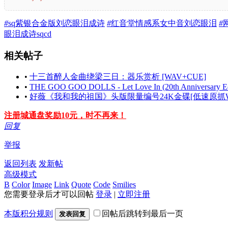
#
sq紫银合金版刘恋眼泪成诗
#
红音堂情感系女中音刘恋眼泪
#
眼泪成诗sqcd
相关帖子
•
十三首醉人金曲绕梁三日：器乐赏析 [WAV+CUE]
•
THE GOO GOO DOLLS - Let Love In (20th Anniversary Edi
•
好薇《我和我的祖国》头版限量编号24K金碟[低速原抓WA
注册城通盘奖励10元，时不再来！
回复
举报
返回列表
发新帖
高级模式
B
Color
Image
Link
Quote
Code
Smilies
您需要登录后才可以回帖
登录
|
立即注册
本版积分规则
回帖后跳转到最后一页
发表回复