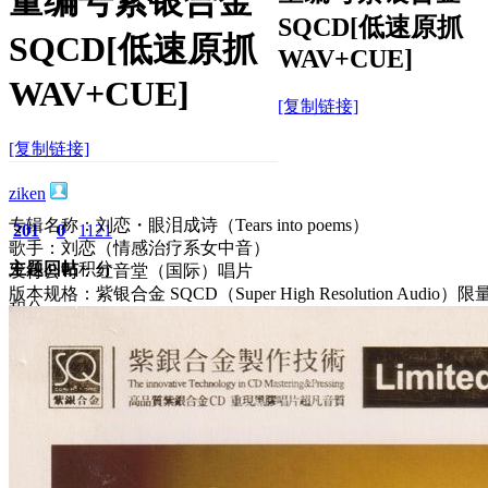
量编号紫银合金
SQCD[低速原抓
SQCD[低速原抓
WAV+CUE]
WAV+CUE]
[复制链接]
[复制链接]
ziken
专辑名称：刘恋・眼泪成诗（Tears into poems）
201
0
1121
歌手：刘恋（情感治疗系女中音）
主题
回帖
积分
发行公司：红音堂（国际）唱片
版本规格：紫银合金 SQCD（Super High Resolution Audio
积分
1121
2026-5-17 12:42:09
/
显示全部楼层
/
阅读模式
780
0