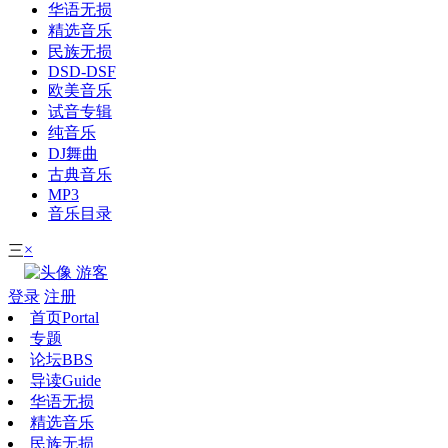
华语无损
精选音乐
民族无损
DSD-DSF
欧美音乐
试音专辑
纯音乐
DJ舞曲
古典音乐
MP3
音乐目录
×
三
游客
登录
注册
首页
Portal
专题
论坛
BBS
导读
Guide
华语无损
精选音乐
民族无损