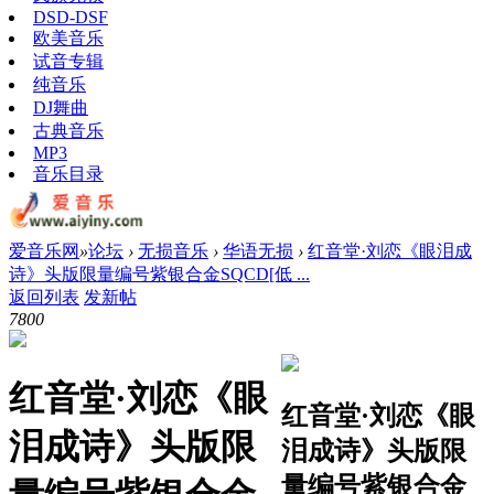
DSD-DSF
欧美音乐
试音专辑
纯音乐
DJ舞曲
古典音乐
MP3
音乐目录
爱音乐网
»
论坛
›
无损音乐
›
华语无损
›
红音堂·刘恋《眼泪成
诗》头版限量编号紫银合金SQCD[低 ...
返回列表
发新帖
780
0
红音堂·刘恋《眼
红音堂·刘恋《眼
泪成诗》头版限
泪成诗》头版限
量编号紫银合金