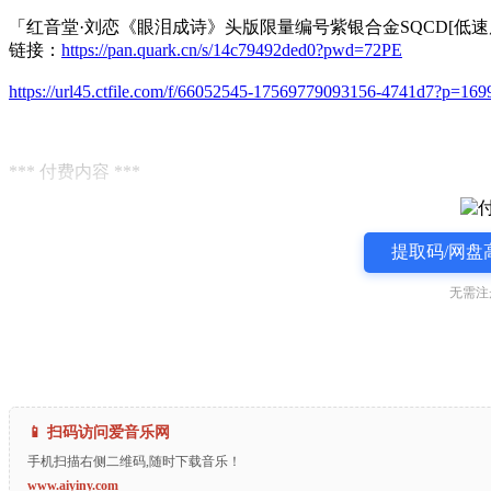
「红音堂·刘恋《眼泪成诗》头版限量编号紫银合金SQCD[低速原抓W
链接：
https://pan.quark.cn/s/14c79492ded0?pwd=72PE
https://url45.ctfile.com/f/66052545-17569779093156-4741d7?p=169
*** 付费内容 ***
提取码/网盘
无需注
📱 扫码访问爱音乐网
手机扫描右侧二维码,随时下载音乐！
www.aiyiny.com