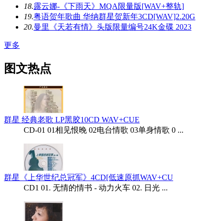
18.
露云娜-《下雨天》MQA限量版[WAV+整轨]
19.
粤语贺年歌曲 华纳群星贺新年3CD[WAV]2.20G
20.
曼里《天若有情》头版限量编号24K金碟 2023
更多
图文热点
群星 经典老歌 LP黑胶10CD WAV+CUE
CD-01 01相见恨晚 02电台情歌 03单身情歌 0 ...
群星《上华世纪总冠军》4CD[低速原抓WAV+CU
CD1 01. 无情的情书 - 动力火车 02. 日光 ...