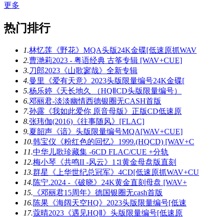
更多
热门排行
1.
林忆莲《野花》MQA头版24K金碟[低速原抓WAV
2.
曹滟莉2023 - 粤语经典 古筝专辑 [WAV+CUE]
3.
刀郎2023《山歌寥哉》全新专辑
4.
曼里《爱有天意》2023头版限量编号24K金碟[
5.
杨乐婷《天长地久 （HQⅡCD头版限量编号）
6.
邓丽君-淡淡幽情西德银圈无CASH首版
7.
孙露《我如此爱你 原音母版》正版CD低速原
8.
张玮伽(2016)《往事随风》[FLAC]
9.
夏韶声《谙》头版限量编号MQA[WAV+CUE]
10.
韩宝仪《粉红色的回忆》1999.(HQCD) [WAV+C
11.
中华儿歌珍藏集 -6CD FLAC/CUE +分轨
12.
梅小琴《共鸣II -风云》1∶1黄金母盘版直刻
13.
群星《上华世纪总冠军》4CD[低速原抓WAV+CU
14.
陈宁.2024 -《破晓》24K黄金直刻母盘 [WAV+
15.
《邓丽君15周年》德国银圈无cash首版
16.
陈果《海阔天空HQ》2023头版限量编号[低速
17.
蔻晴2023《遇见HQⅡ》头版限量编号[低速原