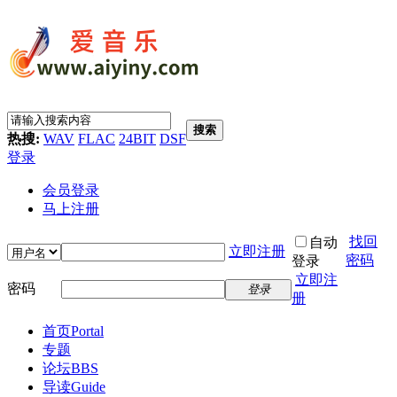
搜索
热搜:
WAV
FLAC
24BIT
DSF
登录
会员登录
马上注册
找回
自动
立即注册
密码
登录
立即注
密码
登录
册
首页
Portal
专题
论坛
BBS
导读
Guide