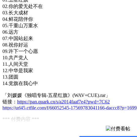
02.你的爱无处不在
03.长大成材
04.鲜花陪伴你
05.千重山万重水
06.远方
07.中国站起来
08.祝你好运
09.许下一个心愿
10.共产党人
11.人间天堂
12.中华是我家
13.团圆
14.党旗在我心中
「刘媛媛《独唱专辑-五星红旗》(WAV+CUE).rar」
链接：
https://pan.quark.cn/s/a2014faaf7e4?pwd=7C62
https://url45.ctfile.com/f/66052545-17569783041166-daccc8?p=1699
*** 付费内容 ***