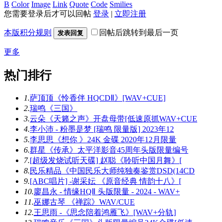
B
Color
Image
Link
Quote
Code
Smilies
您需要登录后才可以回帖
登录
|
立即注册
本版积分规则
回帖后跳转到最后一页
发表回复
更多
热门排行
1.
萨顶顶《怜香伴 HQCDⅡ》[WAV+CUE]
2.
瑞鸣《三国》
3.
云朵《天籁之声》开盘母带[低速原抓WAV+CUE
4.
李小沛 - 粉墨是梦 [瑞鸣 限量版] 2023年12
5.
李思思《想你 》24K 金碟 2020年12月限量
6.
群星《传承》太平洋影音45周年头版限量编号
7.
[超级发烧试听天碟] 赵聪《聆听中国月舞》[
8.
民乐精品《中国民乐大师纯独奏鉴赏DSD(14CD
9.
[ABC唱片] -谢采妘 《原音经典 情韵十八》[
10.
廖昌永 - 情缘HQⅡ 头版限量 - 2024 - WAV+
11.
巫娜古琴 《禅踪》WAV/CUE
12.
王思雨 -《思念陪着鸿雁飞》[WAV+分轨]