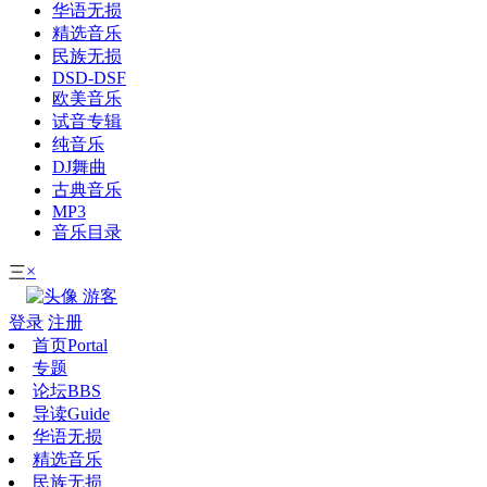
华语无损
精选音乐
民族无损
DSD-DSF
欧美音乐
试音专辑
纯音乐
DJ舞曲
古典音乐
MP3
音乐目录
×
三
游客
登录
注册
首页
Portal
专题
论坛
BBS
导读
Guide
华语无损
精选音乐
民族无损