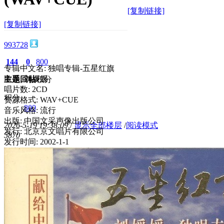
[复制链接]
[复制链接]
993728
144
0
800
专辑中文名: 独唱专辑-五星红旗
歌手: 刘媛媛
主题
回帖
积分
唱片数: 2CD
积分
资源格式: WAV+CUE
800
音乐风格: 流行
出版: 中国文采声像出版公司
2026-5-19 19:38:09
/
显示全部楼层
/
阅读模式
发行: 北京京文唱片有限公司
587
0
发行时间: 2002-1-1