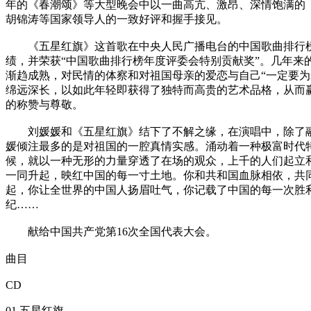
年的《春潮颂》等大型晚会中以一曲高亢、激昂、深情饱满的
胡锦涛等国家领导人的一致好评和握手接见。
《五星红旗》这首歌在中央人民广播电台的中国歌曲排行榜
绩，并荣获“中国歌曲排行榜年度评委会特别贡献奖”。几年来
渐趋成熟，对民情的体察和对祖国母亲的爱恋与自己“一定要为
绵远深长，以如此年轻即获得了独特而高贵的艺术品格，从而
的称赞与尊敬。
刘媛媛和《五星红旗》结下了不解之缘，在演唱中，除了融
媛倾注最多的是对祖国的一腔真情实感。涌动着一种极富时代
候，就以一种无形的力量穿透了在场的观众，上千的人们起立
一同升起，映红中国的每一寸土地。你和共和国血脉相依，共
起，你让全世界的中国人扬眉吐气，你记载了中国的每一次胜
纪……
献给中国共产党第16次全国代表大会。
曲目
CD
01.五星红旗