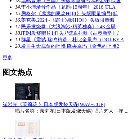
13.
瑞鸣音乐《三国》头版限量编号24K金碟[低速
14.
李小沛录音作品《龙韵·15周年》 2016 [FLA
15.
腾格尔《远远的思念HQII》头版限量编号[低
16.
姜克美.2024 -《霸王别姬HQⅡ》头版限量编
17.
民乐发烧盘《大浪淘沙·精英独奏》24K金碟
18.
[FIM发烧唱片14] 关乃忠&乔珊《古琴新韵》/
19.
群星《震撼-瑞鸣精选：杜比全景声（DOLBY A
20.
发自生命底蕴的呼唤 降央卓玛《金色的呼唤2
更多
图文热点
崔岩光《茉莉花 》日本版发烧天碟[WAV+CUE]
唱片名称：茉莉花(日本版发烧天碟) 唱片艺人：崔 ...