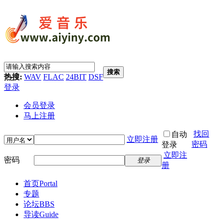
搜索
热搜:
WAV
FLAC
24BIT
DSF
登录
会员登录
马上注册
找回
自动
立即注册
密码
登录
立即注
密码
登录
册
首页
Portal
专题
论坛
BBS
导读
Guide