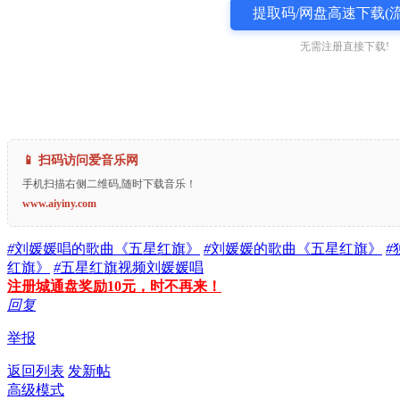
提取码/网盘高速下载(流
无需注册直接下载!
📱 扫码访问爱音乐网
手机扫描右侧二维码,随时下载音乐！
www.aiyiny.com
#
刘媛媛唱的歌曲《五星红旗》
#
刘媛媛的歌曲《五星红旗》
#
红旗》
#
五星红旗视频刘媛媛唱
注册城通盘奖励10元，时不再来！
回复
举报
返回列表
发新帖
高级模式