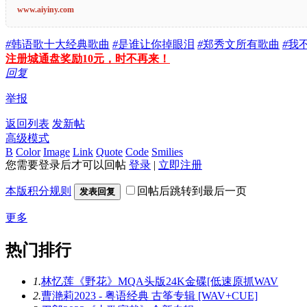
www.aiyiny.com
#
韩语歌十大经典歌曲
#
是谁让你掉眼泪
#
郑秀文所有歌曲
#
我
注册城通盘奖励10元，时不再来！
回复
举报
返回列表
发新帖
高级模式
B
Color
Image
Link
Quote
Code
Smilies
您需要登录后才可以回帖
登录
|
立即注册
本版积分规则
回帖后跳转到最后一页
发表回复
更多
热门排行
1.
林忆莲《野花》MQA头版24K金碟[低速原抓WAV
2.
曹滟莉2023 - 粤语经典 古筝专辑 [WAV+CUE]