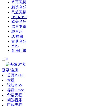
华语无损
精选音乐
民族无损
DSD-DSF
欧美音乐
试音专辑
纯音乐
DJ舞曲
古典音乐
MP3
音乐目录
×
三
游客
登录
注册
首页
Portal
专题
论坛
BBS
导读
Guide
华语无损
精选音乐
民族无损