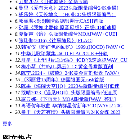
3.
刀郎2023《山歌寥哉》全新专辑
4.
曼里《爱有天意》2023头版限量编号24K金碟[
5.
杨乐婷《天长地久 （HQⅡCD头版限量编号）
6.
邓丽君-淡淡幽情西德银圈无CASH首版
7.
孙露《我如此爱你 原音母版》正版CD低速原
8.
夏韶声《谙》头版限量编号MQA[WAV+CUE]
9.
张玮伽(2016)《往事随风》[FLAC]
10.
韩宝仪《粉红色的回忆》1999.(HQCD) [WAV+C
11.
中华儿歌珍藏集 -6CD FLAC/CUE +分轨
12.
群星《上华世纪总冠军》4CD[低速原抓WAV+CU
13.
梅小琴《共鸣II -风云》1∶1黄金母盘版直刻
14.
陈宁.2024 -《破晓》24K黄金直刻母盘 [WAV+
15.
《邓丽君15周年》德国银圈无cash首版
16.
陈果《海阔天空HQ》2023头版限量编号[低速
17.
蔻晴2023《遇见HQⅡ》头版限量编号[低速原
18.
露云娜-《下雨天》MQA限量版[WAV+整轨]
19.
粤语贺年歌曲 华纳群星贺新年3CD[WAV]2.20G
20.
曼里《天若有情》头版限量编号24K金碟 2023
更多
图文热点