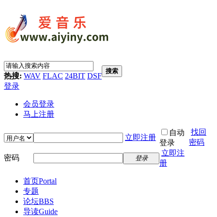
搜索
热搜:
WAV
FLAC
24BIT
DSF
登录
会员登录
马上注册
找回
自动
立即注册
密码
登录
立即注
密码
登录
册
首页
Portal
专题
论坛
BBS
导读
Guide