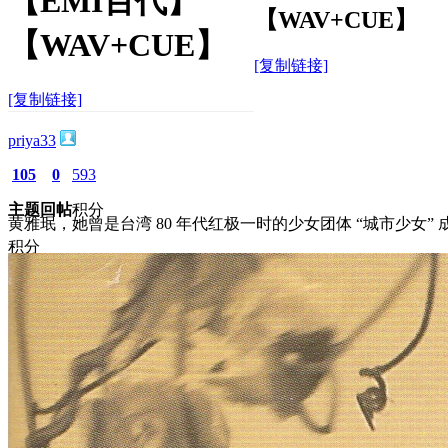
【EMI百代】
【WAV+CUE】
【WAV+CUE】
[复制链接]
[复制链接]
priya33
105
0
593
主题
回帖
积分
黄雅珉，她曾是台湾 80 年代红极一时的少女团体 “城市少女”
积分
593
2026-5-20 10:10:26
/
显示全部楼层
/
阅读模式
445
0