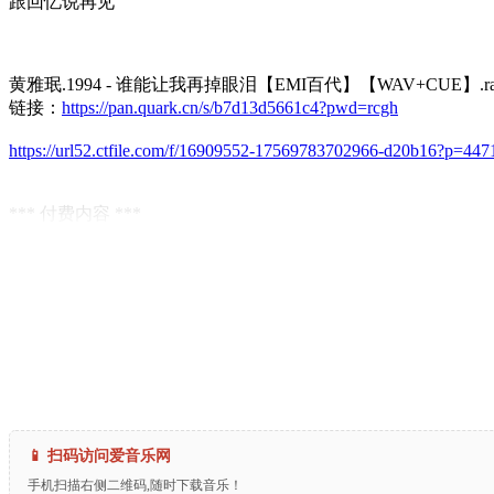
跟回忆说再见
黄雅珉.1994 - 谁能让我再掉眼泪【EMI百代】【WAV+CUE】.ra
链接：
https://pan.quark.cn/s/b7d13d5661c4?pwd=rcgh
https://url52.ctfile.com/f/16909552-17569783702966-d20b16?p=447
*** 付费内容 ***
📱 扫码访问爱音乐网
手机扫描右侧二维码,随时下载音乐！