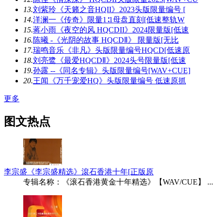
13.
刘紫玲《天籁之音HQII》2023头版限量编号 [
14.
洋澜一《传奇》限量1∶1母盘直刻[低速整轨W
15.
蒋小雨《夜空的风 HQCDII》2024限量版[低速
16.
陈曦 -《光阴的故事 HQCDⅡ》 限量版[无比
17.
瑞鸣音乐《非凡》头版限量编号HQCD[低速原
18.
刘亮鹭《最爱HQCDⅡ》2024头号限量版[低速
19.
孙露 --《同名专辑》头版限量编号[WAV+CUE]
20.
王闻《万千宠爱HQ》头版限量编号 低速原抓
更多
图文热点
李宗盛《李宗盛精选》滾石香港十年[正版原
专辑名称：《滚石香港黄金十年精选》【WAV/CUE】 ...