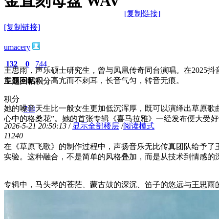
金直刻母盘 WAV
[复制链接]
[复制链接]
umacery
132
0
744
王思雨，声乐硕士研究生，曾与凤凰传奇同台演唱。在2025
厚而不沉闷，高亢而不刺耳，长音气匀，转音无痕。
主题
回帖
积分
积分
她的嗓音天生比一般女生更加低沉浑厚，既可以演绎出草原歌
744
心中的格桑花”。她的首张专辑《喜马拉雅》一经发布便大受好
2026-5-21 20:50:13
/
显示全部楼层
/
阅读模式
1124
0
在《草原飞歌》的制作过程中，声扬音乐无比传真团队给予了
实验。这种融合，不是简单的风格叠加，而是从技术到情感的
专辑中，马头琴的苍茫、蒙古鼓的深沉、笛子的悠远与王思雨