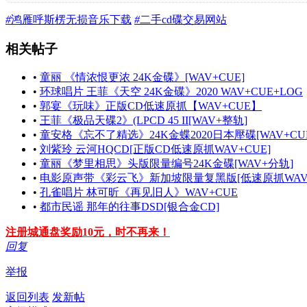
#
鸿雁呼斯楞无损音乐下载
#
二手cd碟交易网站
相关帖子
•
童丽 《情浓恨更浓 24K金碟》[WAV+CUE]
•
环球唱片 王菲《天空 24K金碟》2020 WAV+CUE+LOG
•
郭宴《玩味》正版CD低速原抓【WAV+CUE】
•
王菲《极品天碟2》(LPCD 45 II[WAV+整轨]
•
童安格《忘不了精选》24K金蝶2020日本壓碟[WAV+CU
•
刘紫玲 云河HQCD[正版CD低速原抓WAV+CUE]
•
童丽《梦里相思》头版限量编号24K金碟[WAV+分轨]
•
电影原声带《彩云飞》新加坡限量复黑版[低速原抓WAV+
•
孔雀唱片 林可昕《再见旧人》WAV+CUE
•
都市民谣 那年的往事DSD[银合金CD]
注册城通盘奖励10元，时不再来！
回复
举报
返回列表
发新帖