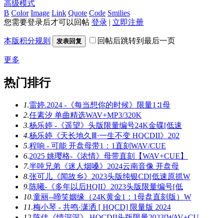
高级模式
B
Color
Image
Link
Quote
Code
Smilies
您需要登录后才可以回帖
登录
|
立即注册
本版积分规则
回帖后跳转到最后一页
发表回复
更多
热门排行
1.
雷婷.2024 -《每当想你的时候》限量1∶1母
2.
任素汐 单曲精选WAV+MP3/320K
3.
杨乐婷 -《遥望》头版限量编号24K金碟[低速
4.
杨乐婷《天长地久Ⅲ·一生不变 HQCDII》202
5.
程响 - 可能 开盘母带1：1直刻WAV/CUE
6.
2025 姚璎格-《浓情》母带直刻【WAV+CUE】
7.
半吨兄弟《迷人烟嗓》2024云南音像 开盘母
8.
张可儿《闻故乡》2023头版纯银CD[低速原抓W
9.
陈曦-《多年以后HQII》2023头版限量编号[低
10.
童丽--啼笑姻缘（24K黄金1：1母盘直刻版）W
11.
梅小琴 - 共鸣·潇洒 [ HQCD] 限量版 2024
12.
陈佳《情深深》 HQCDII头版限量2023[WAV+CU