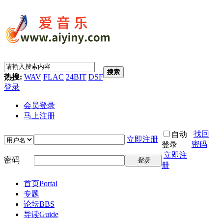
搜索
热搜:
WAV
FLAC
24BIT
DSF
登录
会员登录
马上注册
找回
自动
立即注册
密码
登录
立即注
密码
登录
册
首页
Portal
专题
论坛
BBS
导读
Guide