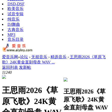
DSD-DSF
欧美音乐
试音专辑
纯音乐
DJ舞曲
古典音乐
MP3
音乐目录
爱音乐网
»
论坛
›
无损音乐
›
精选音乐
›
王思雨2026《草原飞
歌》24K黄金直刻母盘 WAV ...
返回列表
发新帖
1124
0
王思雨2026《草
王思雨2026《草
原飞歌》24K黄
原飞歌》24K黄
金直刻母盘 WAV