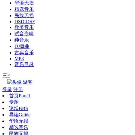
华语无损
精选音乐
民族无损
DSD-DSF
欧美音乐
试音专辑
纯音乐
DJ舞曲
古典音乐
MP3
音乐目录
×
三
游客
登录
注册
首页
Portal
专题
论坛
BBS
导读
Guide
华语无损
精选音乐
民族无损