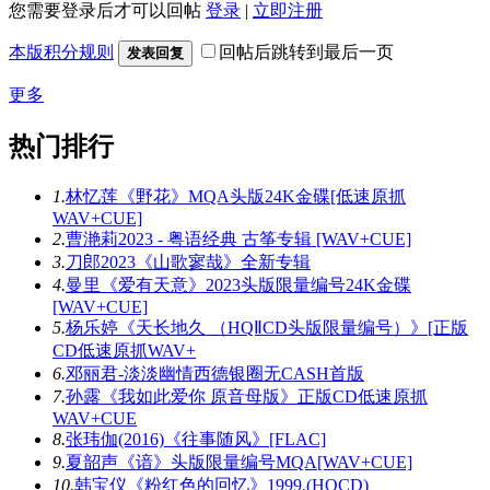
您需要登录后才可以回帖
登录
|
立即注册
本版积分规则
回帖后跳转到最后一页
发表回复
更多
热门排行
1.
林忆莲《野花》MQA头版24K金碟[低速原抓
WAV+CUE]
2.
曹滟莉2023 - 粤语经典 古筝专辑 [WAV+CUE]
3.
刀郎2023《山歌寥哉》全新专辑
4.
曼里《爱有天意》2023头版限量编号24K金碟
[WAV+CUE]
5.
杨乐婷《天长地久 （HQⅡCD头版限量编号）》[正版
CD低速原抓WAV+
6.
邓丽君-淡淡幽情西德银圈无CASH首版
7.
孙露《我如此爱你 原音母版》正版CD低速原抓
WAV+CUE
8.
张玮伽(2016)《往事随风》[FLAC]
9.
夏韶声《谙》头版限量编号MQA[WAV+CUE]
10.
韩宝仪《粉红色的回忆》1999.(HQCD)