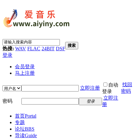
搜索
热搜:
WAV
FLAC
24BIT
DSF
登录
会员登录
马上注册
找回
自动
立即注册
密码
登录
立即注
密码
登录
册
首页
Portal
专题
论坛
BBS
导读
Guide