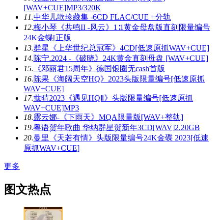
[WAV+CUE]MP3/320K
11.
中华儿歌珍藏集 -6CD FLAC/CUE +分轨
12.
梅小琴《共鸣II -风云》1∶1黄金母盘版直刻限量编号
24K金蝶[正版
13.
群星《上华世纪总冠军》4CD[低速原抓WAV+CUE]
14.
陈宁.2024 -《破晓》24K黄金直刻母盘 [WAV+CUE]
15.
《邓丽君15周年》德国银圈无cash首版
16.
陈果《海阔天空HQ》2023头版限量编号[低速原抓
WAV+CUE]
17.
蔻晴2023《遇见HQⅡ》头版限量编号[低速原抓
WAV+CUE]MP3
18.
露云娜-《下雨天》MQA限量版[WAV+整轨]
19.
粤语贺年歌曲 华纳群星贺新年3CD[WAV]2.20GB
20.
曼里《天若有情》头版限量编号24K金碟 2023[低速
原抓WAV+CUE]
更多
图文热点