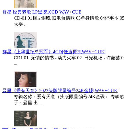
群星 经典老歌 LP黑胶10CD WAV+CUE
CD-01 01相见恨晚 02电台情歌 03单身情歌 04记事本 05
太委 ...
群星《上华世纪总冠军》4CD[低速原抓WAV+CUE]
CD1 01. 无情的情书 - 动力火车 02. 日光机场 - 许茹芸 0
...
曼里《爱有天意》2023头版限量编号24K金碟[WAV+CUE]
专辑名称：爱有天意（头版限量编号24K金碟） 专辑歌
手：曼里 出 ...