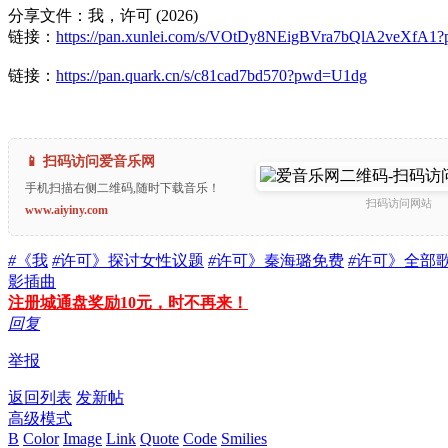
分享文件：我，许可 (2026)
链接：
https://pan.xunlei.com/s/VOtDy8NEigBVra7bQlA2veXfA1
链接：
https://pan.quark.cn/s/c81cad7bd570?pwd=U1dg
📱 扫码访问爱音乐网
手机扫描右侧二维码,随时下载音乐！
扫码访问网站
www.aiyiny.com
#
《我
#
许可》探讨女性议题
#
许可》秦海璐免费
#
许可》全部
影插曲
注册城通盘奖励10元，时不再来！
回复
举报
返回列表
发新帖
高级模式
B
Color
Image
Link
Quote
Code
Smilies