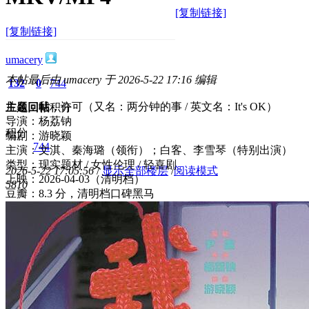
[复制链接]
[复制链接]
umacery
本帖最后由 umacery 于 2026-5-22 17:16 编辑
132
0
744
片名：我，许可（又名：两分钟的事 / 英文名：It's OK）
主题
回帖
积分
导演：杨荔钠
积分
编剧：游晓颖
744
主演：文淇、秦海璐（领衔）；白客、李雪琴（特别出演）
类型：现实题材 / 女性伦理 / 轻喜剧
2026-5-22 17:05:56
/
显示全部楼层
/
阅读模式
上映：2026-04-03（清明档）
581
0
豆瓣：8.3 分，清明档口碑黑马