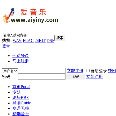
搜索
热搜:
WAV
FLAC
24BIT
DSF
登录
会员登录
马上注册
立即注册
找
自动登录
密码
立即注册
登录
首页
Portal
专题
论坛
BBS
导读
Guide
华语无损
精选音乐