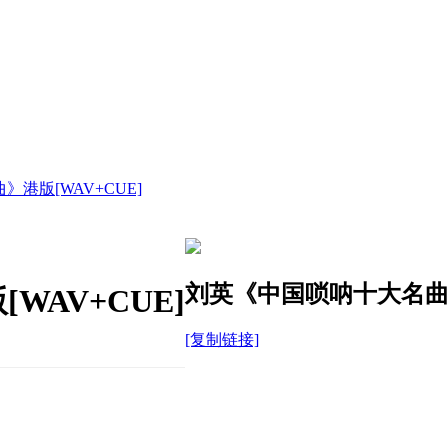
港版[WAV+CUE]
刘英《中国唢呐十大名曲》
AV+CUE]
[复制链接]