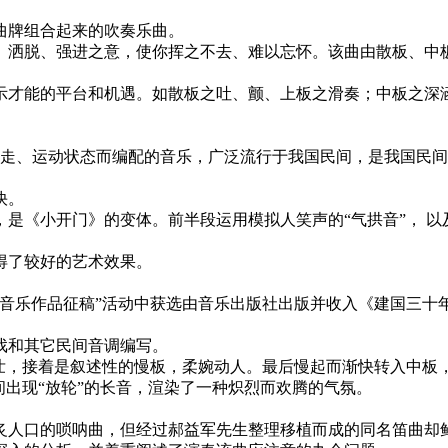
牌组合起来的吹奏乐曲。
洒脱、强进之意，使你挥之不去、难以忘怀。该曲由散板、中板
才能的平台和机遇。如散板之吐、颤、上板之滑奏；中板之深涵
、运动状态而编配的音乐，广泛流行于我国民间，是我国民间
快。
小开门》的变体。前半段运用模拟人笑声的“气拱音”， 以及
了较好的艺术效果。
的音乐作品征稿”活动中获选由音乐出版社出版并收入《建国三
戏和其它民间音调编写。
，接着是叙述性的慢板，柔婉动人。最后慢起而渐快转入中板
出现“放轮”的长音，渲染了一种炽烈而欢腾的气氛。
人口的唢呐曲，但经过郝益军先生整理移植而成的同名笛曲却