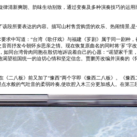
旋律清新爽朗、韵味生动别致，通过变奏及多种演奏技巧的运用
该段所要表达的内容。描写山村售货购货的欢乐、热闹情景,是
术要求中写道：“台湾《歌仔戏》与福建《芗剧》属于同一剧种
之音而抒发今朝怀乡思亲之情。现在恢复原曲名的同时将‘芗’字改
如同台湾骨肉同胞在殷切地诉说着自己的心愿：“谣望家千里，
胞渴望祖国统一的迫切心情和坚定信念。贾鹏芳改编并演奏的《
在《二八板》前又加了“豫西”两个字即《豫西二八板》。《豫西二
蜒点水般的气吐音的柔弱吟奏,使吹腔入木三分更加感人。在第三段