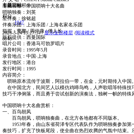
主题
回帖
积分
专辑名称：中国唢呐十大名曲
唢呐独奏：刘英
积分
笙伴奏：徐铭超
1047
伴奏乐团：上海乐团 / 上海名家名乐团
指挥：曹鹏 / 周仲康 / 傅人长
2026-5-24 15:27:54
/
显示全部楼层
/
阅读模式
版权提供：西曼国际
614
0
唱片公司：香港马可勃罗唱片
录音时间：1995年5月
录音地点：中国·上海
发行地区：港台
发行时间：1995
内容简介：
唢呐原本流传于波斯，阿拉伯一带，在金，元时期传入中国。
在中国北方，民间艺人以模仿鸡啼鸟鸣，人声歌唱等特殊技巧
技巧干净俐落，而且勇于尝试创新的演奏法，独树一帜的特殊
中国唢呐十大名曲赏析：
一、百鸟朝凤
百鸟朝凤，唢呐独奏曲，在北方各地都有不同版本。
1953年春，由山东省荷泽专区代表队作为唢呐独奏参加第
奏技巧，扩充了快板尾段，使全曲在热烈欢腾的气氛中结束。