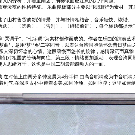
深入的分析，并着重阐述了演奏该曲应注意的九个问题。
爽泼辣的性格特征。 乐曲慢板部分主要以“凤阳歌”为素材，其
了山村售货购货的情景，并与抒情相结合，音乐轻快、诙谐。
〕、〔选购〕、〔告别〕、〔继续前进〕，每个标题都提示了
“哭调子”、“七字调”为素材创作而成的。作者在乐曲的演奏艺
曲’，意用‘芗’‘乡’二字同音，以表达台湾同胞借怀念昔日芗曲
人深切怀念的心情。这段缓慢而悠长的旋律，感情深沉而真挚，
他们对祖国的赞颂与向往。第三段：情绪更加激动，表现台湾同
使人思绪万千，这也是中国二胡最能感动人的一面。
在时值上由两分多钟发展为4分半钟,由高音唢呐改为中音唢呐,
着刚气,在深厚古朴中透着柔美,如同吟颂、如同哼腔；这里如青