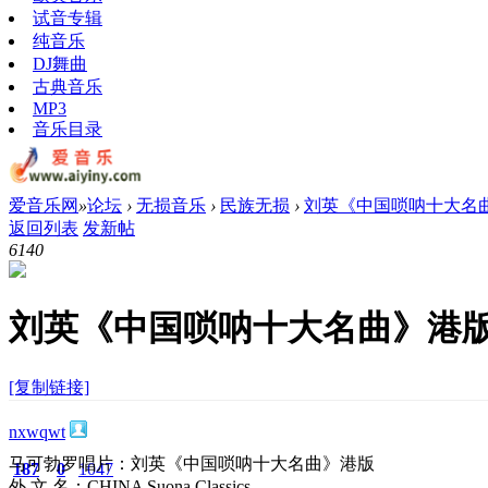
试音专辑
纯音乐
DJ舞曲
古典音乐
MP3
音乐目录
爱音乐网
»
论坛
›
无损音乐
›
民族无损
›
刘英《中国唢呐十大名曲》
返回列表
发新帖
614
0
刘英《中国唢呐十大名曲》港版[W
[复制链接]
nxwqwt
马可勃罗唱片：刘英《中国唢呐十大名曲》港版
187
0
1047
外 文 名：CHINA Suona Classics