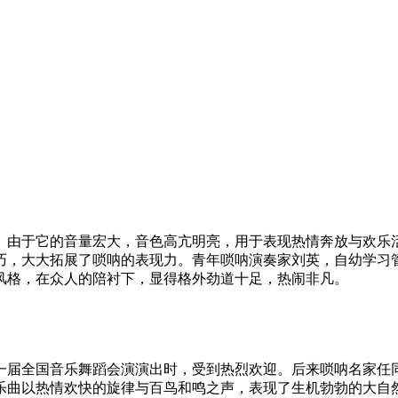
由于它的音量宏大，音色高亢明亮，用于表现热情奔放与欢乐
，大大拓展了唢呐的表现力。青年唢呐演奏家刘英，自幼学习
风格，在众人的陪衬下，显得格外劲道十足，热闹非凡。
一届全国音乐舞蹈会演演出时，受到热烈欢迎。后来唢呐名家任
乐曲以热情欢快的旋律与百鸟和鸣之声，表现了生机勃勃的大自