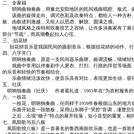
二、全家福
唢呐曲独奏曲，用豫北安阳地区的民间戏曲唱腔、板式、曲
该曲的旋律走向、调式色彩及吹奏特点，都给人一种古朴、
板、由叙述到激越，又给人以思虑、解脱、圆满之感。
地域风格之殊特和吹奏技艺之容纳，让许多演奏家有了展示
部分“节疏”，而高潮叠起扣人心弦。
三、.抬花轿
抬花轿音乐是我国民间的曲剧音乐，根据抬花轿的动作、行走
四、六字开门
唢呐独奏曲，原是一支民间器乐曲牌。曲调流畅，情绪轻
戏曲中常用以伴奏剧中人更衣、打扫、行路的拜贺等场面，是《
的乐音和轻快的节奏相结合。
乐曲情绪活泼欢快，使音乐具有对比，表现更加生动，获得
五、社庆
唢呐独奏曲《社庆》 作者葛礼道，1965年在“为农村服务
六、一枝花
一枝花，唢呐独奏曲，任同样于1959年春根据山东的地方
乐曲开始是一段散板，采用山东梆子“哭腔”音调，凄楚悲壮
之后，出现“穗子”特点的展开段落，短小音型的重复，相间
七、凤阳歌与后八板
凤阳歌绞八板》是一首著名的鲁西南鼓吹乐曲，也是一首脍炙