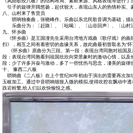
《凤阳歌绞八板》的结构布局、素材来源、风格表现等进行了
引子的旋律开阔悠扬，起伏较大，表现山东人的热情朴实、豪
八、山村来了售货员
唢呐独奏曲，张晓峰作。乐曲以东北民歌音调为基础，描述
乐曲分为：〔赶路〕、〔吆喝〕、〔山谷回声〕、〔山村活跃
九、怀乡曲
《怀乡曲》是王国潼先生采用台湾地方戏曲《歌仔戏》的曲牌
扫》，相互之间有着密切的血缘关系，故此曲最初曾取名为‘怀芗
《怀乡曲》原曲分为三段。第一段：表现台湾同胞对祖国及亲
段：表现台湾同胞看到祖国欣欣向荣景象时的激动心情，以及
段；少了许多兴奋与激动，多了一些忧伤与思念，凄美的旋律
十、 豫西二八板
唢呐曲《二八板》在上个世纪80年初由于演出的需要再次加功,
玉岐加工。通过中音唢呐细致入微的模拟,使得吹腔在飘动中透
跌宕粉繁,给人们以欢快愉悦之感。