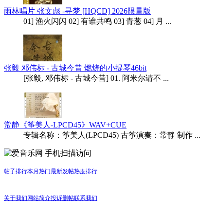
雨林唱片 张文彪 -寻梦 [HQCD] 2026限量版
01] 渔火闪闪 02] 有谁共鸣 03] 青葱 04] 月 ...
张毅 邓伟标 - 古城今昔 燃烧的小提琴46bit
[张毅, 邓伟标 - 古城今昔] 01. 阿米尔请不 ...
常静《筝美人-LPCD45》WAV+CUE
专辑名称：筝美人(LPCD45) 古筝演奏：常静 制作 ...
手机扫描访问
帖子排行
本月热门
最新发帖
热度排行
关于我们
网站简介
投诉删帖
联系我们