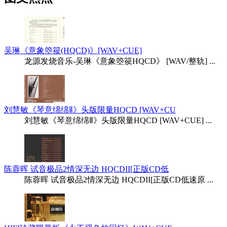
吴琳《意象箜篌(HQCD)》[WAV+CUE]
龙源发烧音乐-吴琳《意象箜篌HQCD》 [WAV/整轨] ...
刘慧敏《琴意绵绵Ⅱ》头版限量HQCD [WAV+CU
刘慧敏《琴意绵绵Ⅱ》头版限量HQCD [WAV+CUE] ...
陈蓉晖 试音极品2情深无边 HQCDII[正版CD低
陈蓉晖 试音极品2情深无边 HQCDII[正版CD低速原 ...