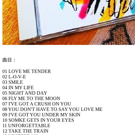
曲目：
01 LOVE ME TENDER
02 L-O-V-E
03 SMILE
04 IN MY LIFE
05 NIGHT AND DAY
06 FLY ME TO THE MOON
07 I'VE GOT A CRUSH ON YOU
08 YOU DON'T HAVE TO SAY YOU LOVE ME
09 I'VE GOT YOU UNDER MY SKIN
10 SOMKE GETS IN YOUR EYES
11 UNFORGETTABLE
12 TAKE THE TRAIN