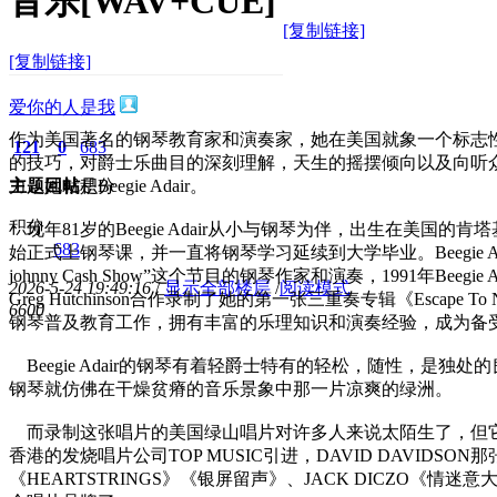
音乐[WAV+CUE]
[复制链接]
[复制链接]
爱你的人是我
作为美国著名的钢琴教育家和演奏家，她在美国就象一个标志
121
0
683
的技巧，对爵士乐曲目的深刻理解，天生的摇摆倾向以及向听
主题
力，她就是Beegie Adair。
回帖
积分
积分
现年81岁的Beegie Adair从小与钢琴为伴，出生在美国的肯
683
始正式上钢琴课，并一直将钢琴学习延续到大学毕业。Beegie Ada
johnny Cash Show”这个节目的钢琴作家和演奏，1991年Beegie A
2026-5-24 19:49:16
/
显示全部楼层
/
阅读模式
Greg Hutchinson合作录制了她的第一张三重奏专辑《Escape 
660
0
钢琴普及教育工作，拥有丰富的乐理知识和演奏经验，成为备
Beegie Adair的钢琴有着轻爵士特有的轻松，随性，是独处的良伴
钢琴就仿佛在干燥贫瘠的音乐景象中那一片凉爽的绿洲。
而录制这张唱片的美国绿山唱片对许多人来说太陌生了，但
香港的发烧唱片公司TOP MUSIC引进，DAVID DAVIDSO
《HEARTSTRINGS》《银屏留声》、JACK DICZO《