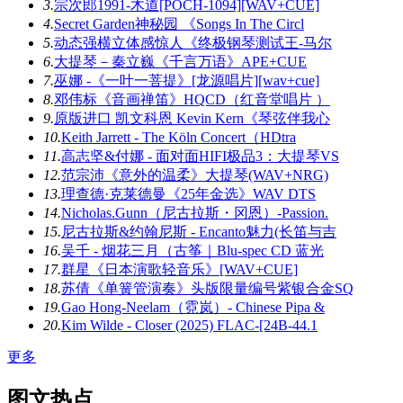
3.
宗次郎1991-木道[POCH-1094][WAV+CUE]
4.
Secret Garden神秘园 《Songs In The Circl
5.
动态强横立体感惊人《终极钢琴测试王-马尔
6.
大提琴－秦立巍《千言万语》APE+CUE
7.
巫娜 -《一叶一菩提》[龙源唱片][wav+cue]
8.
邓伟标《音画禅笛》HQCD（红音堂唱片 ）
9.
原版进口 凯文科恩 Kevin Kern《琴弦伴我心
10.
Keith Jarrett - The Köln Concert（HDtra
11.
高志坚&付娜 - 面对面HIFI极品3：大提琴VS
12.
范宗沛《意外的温柔》大提琴(WAV+NRG)
13.
理查德·克莱德曼《25年金选》WAV DTS
14.
Nicholas.Gunn（尼古拉斯・冈恩）-Passion.
15.
尼古拉斯&约翰尼斯 - Encanto魅力(长笛与吉
16.
吴千 - 烟花三月（古筝｜Blu-spec CD 蓝光
17.
群星《日本演歌轻音乐》[WAV+CUE]
18.
苏倩《单簧管演奏》头版限量编号紫银合金SQ
19.
Gao Hong-Neelam（霓岚）- Chinese Pipa &
20.
Kim Wilde - Closer (2025) FLAC-[24B-44.1
更多
图文热点