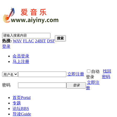
搜索
热搜:
WAV
FLAC
24BIT
DSF
登录
会员登录
马上注册
找回
自动
立即注册
密码
登录
立即注
密码
登录
册
首页
Portal
专题
论坛
BBS
导读
Guide