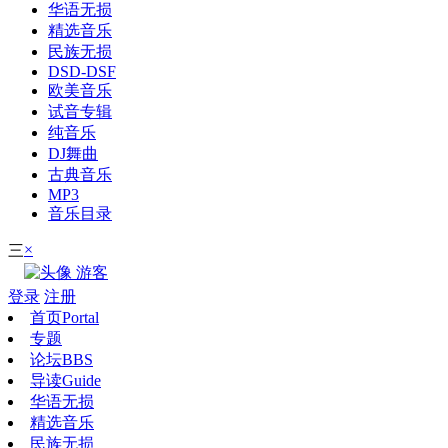
华语无损
精选音乐
民族无损
DSD-DSF
欧美音乐
试音专辑
纯音乐
DJ舞曲
古典音乐
MP3
音乐目录
×
三
游客
登录
注册
首页
Portal
专题
论坛
BBS
导读
Guide
华语无损
精选音乐
民族无损