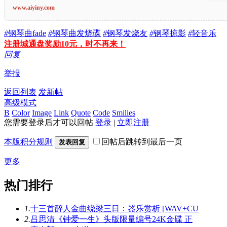
www.aiyiny.com
#
钢琴曲fade
#
钢琴曲发烧碟
#
钢琴发烧友
#
钢琴掠影
#
轻音乐
注册城通盘奖励10元，时不再来！
回复
举报
返回列表
发新帖
高级模式
B
Color
Image
Link
Quote
Code
Smilies
您需要登录后才可以回帖
登录
|
立即注册
本版积分规则
回帖后跳转到最后一页
发表回复
更多
热门排行
1.
十三首醉人金曲绕梁三日：器乐赏析 [WAV+CU
2.
吕思清《钟爱一生》头版限量编号24K金碟 正