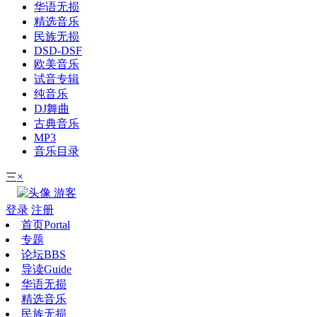
华语无损
精选音乐
民族无损
DSD-DSF
欧美音乐
试音专辑
纯音乐
DJ舞曲
古典音乐
MP3
音乐目录
×
三
游客
登录
注册
首页
Portal
专题
论坛
BBS
导读
Guide
华语无损
精选音乐
民族无损