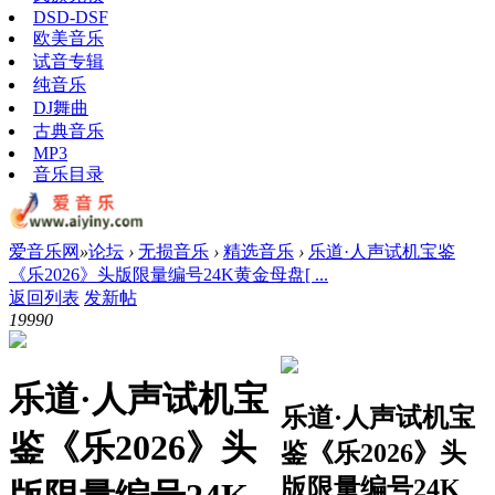
DSD-DSF
欧美音乐
试音专辑
纯音乐
DJ舞曲
古典音乐
MP3
音乐目录
爱音乐网
»
论坛
›
无损音乐
›
精选音乐
›
乐道·人声试机宝鉴
《乐2026》头版限量编号24K黄金母盘[ ...
返回列表
发新帖
1999
0
乐道·人声试机宝
乐道·人声试机宝
鉴《乐2026》头
鉴《乐2026》头
版限量编号24K