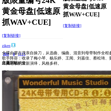
版限量编号24K
黄金母盘[低速原
黄金母盘[低速原
抓WAV+CUE]
抓WAV+CUE]
[复制链接]
[复制链接]
ziken
全碟由廖志茂亲自操刀，从选曲、编曲、混音到母带制作全程
201
0
1121
歌手阵容
：收录了梅小琴、杨乐婷、王闻、刘嘉佳、蔡松琦、
主题
回帖
积分
经典老歌的重新演绎，风格多样。
积分
1121
2026-5-31 00:18:44
/
显示全部楼层
/
阅读模式
1999
0