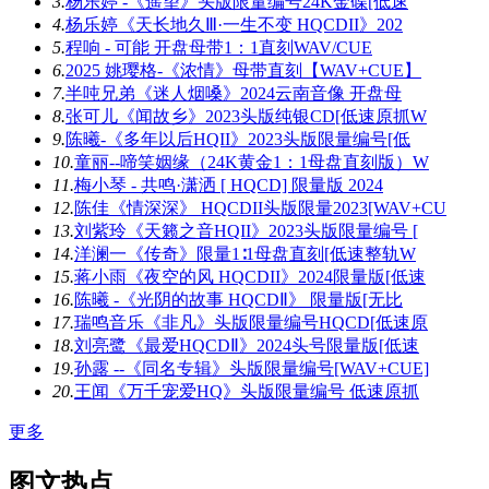
3.
杨乐婷 -《遥望》头版限量编号24K金碟[低速
4.
杨乐婷《天长地久Ⅲ·一生不变 HQCDII》202
5.
程响 - 可能 开盘母带1：1直刻WAV/CUE
6.
2025 姚璎格-《浓情》母带直刻【WAV+CUE】
7.
半吨兄弟《迷人烟嗓》2024云南音像 开盘母
8.
张可儿《闻故乡》2023头版纯银CD[低速原抓W
9.
陈曦-《多年以后HQII》2023头版限量编号[低
10.
童丽--啼笑姻缘（24K黄金1：1母盘直刻版）W
11.
梅小琴 - 共鸣·潇洒 [ HQCD] 限量版 2024
12.
陈佳《情深深》 HQCDII头版限量2023[WAV+CU
13.
刘紫玲《天籁之音HQII》2023头版限量编号 [
14.
洋澜一《传奇》限量1∶1母盘直刻[低速整轨W
15.
蒋小雨《夜空的风 HQCDII》2024限量版[低速
16.
陈曦 -《光阴的故事 HQCDⅡ》 限量版[无比
17.
瑞鸣音乐《非凡》头版限量编号HQCD[低速原
18.
刘亮鹭《最爱HQCDⅡ》2024头号限量版[低速
19.
孙露 --《同名专辑》头版限量编号[WAV+CUE]
20.
王闻《万千宠爱HQ》头版限量编号 低速原抓
更多
图文热点