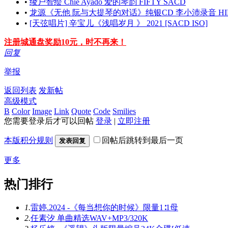
•
绫户智绘 Chie Ayado 爱的琴韵 FIFTY SACD
•
龙源《无他 阮与大提琴的对话》纯银CD 李小沛录音 HI
•
[天弦唱片] 辛宝儿《浅唱岁月 》 2021 [SACD ISO]
注册城通盘奖励10元，时不再来！
回复
举报
返回列表
发新帖
高级模式
B
Color
Image
Link
Quote
Code
Smilies
您需要登录后才可以回帖
登录
|
立即注册
本版积分规则
回帖后跳转到最后一页
发表回复
更多
热门排行
1.
雷婷.2024 -《每当想你的时候》限量1∶1母
2.
任素汐 单曲精选WAV+MP3/320K