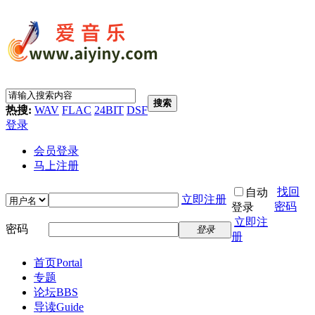
搜索
热搜:
WAV
FLAC
24BIT
DSF
登录
会员登录
马上注册
找回
自动
立即注册
密码
登录
立即注
密码
登录
册
首页
Portal
专题
论坛
BBS
导读
Guide