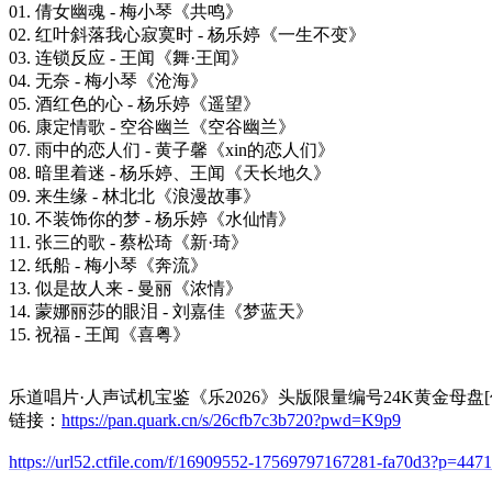
01. 倩女幽魂 - 梅小琴《共鸣》
02. 红叶斜落我心寂寞时 - 杨乐婷《一生不变》
03. 连锁反应 - 王闻《舞·王闻》
04. 无奈 - 梅小琴《沧海》
05. 酒红色的心 - 杨乐婷《遥望》
06. 康定情歌 - 空谷幽兰《空谷幽兰》
07. 雨中的恋人们 - 黄子馨《xin的恋人们》
08. 暗里着迷 - 杨乐婷、王闻《天长地久》
09. 来生缘 - 林北北《浪漫故事》
10. 不装饰你的梦 - 杨乐婷《水仙情》
11. 张三的歌 - 蔡松琦《新·琦》
12. 纸船 - 梅小琴《奔流》
13. 似是故人来 - 曼丽《浓情》
14. 蒙娜丽莎的眼泪 - 刘嘉佳《梦蓝天》
15. 祝福 - 王闻《喜粤》
乐道唱片·人声试机宝鉴《乐2026》头版限量编号24K黄金母盘[低速
链接：
https://pan.quark.cn/s/26cfb7c3b720?pwd=K9p9
https://url52.ctfile.com/f/16909552-17569797167281-fa70d3?p=4471