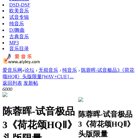
DSD-DSF
欧美音乐
试音专辑
纯音乐
DJ舞曲
古典音乐
MP3
音乐目录
爱音乐网
»
论坛
›
无损音乐
›
纯音乐
›
陈蓉晖-试音极品3《荷花
颂HQⅡ》头版限量[WAV+CUE] ...
返回列表
发新帖
600
0
陈蓉晖-试音极品
陈蓉晖-试音极品
3《荷花颂HQⅡ》
3《荷花颂HQⅡ》
头版限量