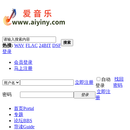
搜索
热搜:
WAV
FLAC
24BIT
DSF
登录
会员登录
马上注册
找回
自动
立即注册
密码
登录
立即注
密码
登录
册
首页
Portal
专题
论坛
BBS
导读
Guide