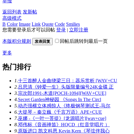
举报
返回列表
发新帖
高级模式
B
Color
Image
Link
Quote
Code
Smilies
您需要登录后才可以回帖
登录
|
立即注册
本版积分规则
回帖后跳转到最后一页
发表回复
更多
热门排行
1.
十三首醉人金曲绕梁三日：器乐赏析 [WAV+CU
2.
吕思清《钟爱一生》头版限量编号24K金碟 正
3.
宗次郎1991-木道[POCH-1094][WAV+CUE]
4.
Secret Garden神秘园 《Songs In The Circl
5.
动态强横立体感惊人《终极钢琴测试王-马尔
6.
大提琴－秦立巍《千言万语》APE+CUE
7.
巫娜 -《一叶一菩提》[龙源唱片][wav+cue]
8.
邓伟标《音画禅笛》HQCD（红音堂唱片 ）
9.
原版进口 凯文科恩 Kevin Kern《琴弦伴我心