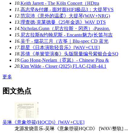
10.
Keith Jarrett - The Köln Concert（HDtra
11.
高志坚&付娜 - 面对面HIFI极品3：大提琴VS
12.
范宗沛《意外的温柔》大提琴(WAV+NRG)
13.
理查德·克莱德曼《25年金选》WAV DTS
14.
Nicholas.Gunn（尼古拉斯・冈恩）-Passion.
15.
尼古拉斯&约翰尼斯 - Encanto魅力(长笛与吉
16.
吴千 - 烟花三月（古筝｜Blu-spec CD 蓝光
17.
群星《日本演歌轻音乐》[WAV+CUE]
18.
苏倩《单簧管演奏》头版限量编号紫银合金SQ
19.
Gao Hong-Neelam（霓岚）- Chinese Pipa &
20.
Kim Wilde - Closer (2025) FLAC-[24B-44.1
更多
图文热点
吴琳《意象箜篌(HQCD)》[WAV+CUE]
龙源发烧音乐-吴琳《意象箜篌HQCD》 [WAV/整轨] ...