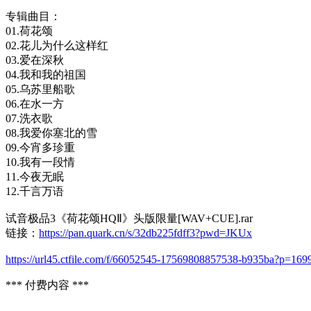
专辑曲目：
01.荷花颂
02.花儿为什么这样红
03.爱在深秋
04.我和我的祖国
05.乌苏里船歌
06.在水一方
07.洗衣歌
08.我爱你塞北的雪
09.今宵多珍重
10.我有一段情
11.今夜无眠
12.千言万语
试音极品3《荷花颂HQⅡ》头版限量[WAV+CUE].rar
链接：
https://pan.quark.cn/s/32db225fdff3?pwd=JKUx
https://url45.ctfile.com/f/66052545-17569808857538-b935ba?p=169
*** 付费内容 ***