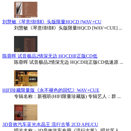
刘慧敏《琴意绵绵Ⅱ》头版限量HQCD [WAV+CU
刘慧敏《琴意绵绵Ⅱ》头版限量HQCD [WAV+CUE] ...
陈蓉晖 试音极品2情深无边 HQCDII[正版CD低
陈蓉晖 试音极品2情深无边 HQCDII[正版CD低速原 ...
HIFI珍藏限量版《永不褪色的回忆》WAV+CUE
专辑名称：新视听(HIFI限量珍藏版) 专辑艺人：群 ...
3D音效汽车蓝光水晶王 流行古筝 2CD APE/CU
唱片名称：3D音效汽车专用《流行古筝》 唱片艺人 ...