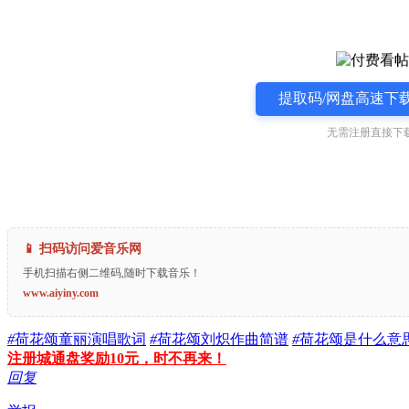
提取码/网盘高速下载
无需注册直接下载
📱 扫码访问爱音乐网
手机扫描右侧二维码,随时下载音乐！
www.aiyiny.com
#
荷花颂童丽演唱歌词
#
荷花颂刘炽作曲简谱
#
荷花颂是什么意
注册城通盘奖励10元，时不再来！
回复