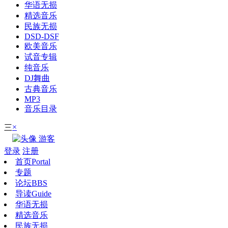
华语无损
精选音乐
民族无损
DSD-DSF
欧美音乐
试音专辑
纯音乐
DJ舞曲
古典音乐
MP3
音乐目录
×
三
游客
登录
注册
首页
Portal
专题
论坛
BBS
导读
Guide
华语无损
精选音乐
民族无损