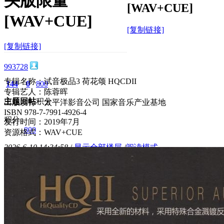
头版限量
[WAV+CUE]
[WAV+CUE]
[复制链接]
[复制链接]
993728
专辑名称：试音极品3 荷花颂 HQCDII
144
0
800
专辑艺人：陈蓉晖
主题
回帖
积分
出版发行：太平洋影音公司 国家音乐产业基地
ISBN 978-7-7991-4926-4
积分
发行时间：2019年7月
800
资源格式：WAV+CUE
2026-6-10 14:34:58
/
显示全部楼层
/
阅读模式
600
0