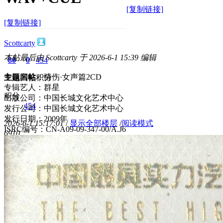
[复制链接]
[复制链接]
Scottcarty
本帖最后由 Scottcarty 于 2026-6-1 15:39 编辑
80
0
454
专辑名称：情伤·女声篇2CD
主题
回帖
积分
专辑艺人：群星
积分
出版公司：中国长城文化艺术中心
454
发行公司：中国长城文化艺术中心
发行日期：2009年
2026-6-1 15:17:01
/
显示全部楼层
/
阅读模式
ISRC编号：CN-A09-09-347-00/A.J6
691
0