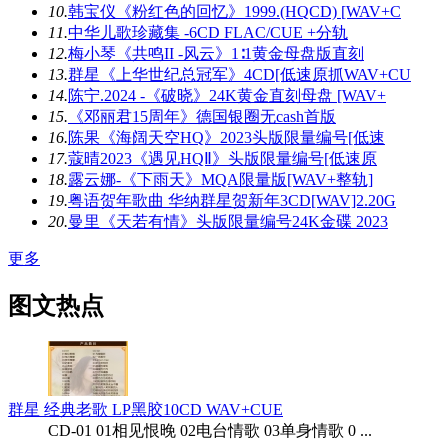
10.
韩宝仪《粉红色的回忆》1999.(HQCD) [WAV+C
11.
中华儿歌珍藏集 -6CD FLAC/CUE +分轨
12.
梅小琴《共鸣II -风云》1∶1黄金母盘版直刻
13.
群星《上华世纪总冠军》4CD[低速原抓WAV+CU
14.
陈宁.2024 -《破晓》24K黄金直刻母盘 [WAV+
15.
《邓丽君15周年》德国银圈无cash首版
16.
陈果《海阔天空HQ》2023头版限量编号[低速
17.
蔻晴2023《遇见HQⅡ》头版限量编号[低速原
18.
露云娜-《下雨天》MQA限量版[WAV+整轨]
19.
粤语贺年歌曲 华纳群星贺新年3CD[WAV]2.20G
20.
曼里《天若有情》头版限量编号24K金碟 2023
更多
图文热点
群星 经典老歌 LP黑胶10CD WAV+CUE
CD-01 01相见恨晚 02电台情歌 03单身情歌 0 ...