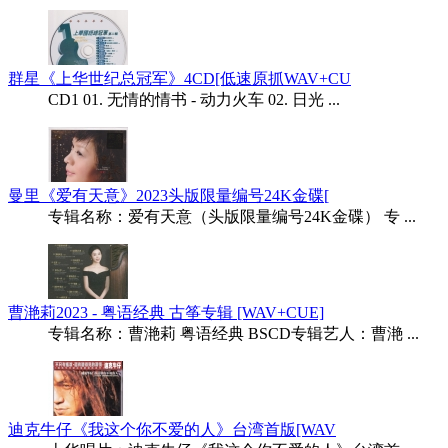
群星《上华世纪总冠军》4CD[低速原抓WAV+CU
CD1 01. 无情的情书 - 动力火车 02. 日光 ...
曼里《爱有天意》2023头版限量编号24K金碟[
专辑名称：爱有天意（头版限量编号24K金碟） 专 ...
曹滟莉2023 - 粤语经典 古筝专辑 [WAV+CUE]
专辑名称：曹滟莉 粤语经典 BSCD专辑艺人：曹滟 ...
迪克牛仔《我这个你不爱的人》台湾首版[WAV