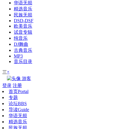
华语无损
精选音乐
民族无损
DSD-DSF
欧美音乐
试音专辑
纯音乐
DJ舞曲
古典音乐
MP3
音乐目录
×
三
游客
登录
注册
首页
Portal
专题
论坛
BBS
导读
Guide
华语无损
精选音乐
民族无损