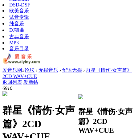
DSD-DSF
欧美音乐
试音专辑
纯音乐
DJ舞曲
古典音乐
MP3
音乐目录
爱音乐网
»
论坛
›
无损音乐
›
华语无损
›
群星《情伤·女声篇》
2CD WAV+CUE
返回列表
发新帖
691
0
群星《情伤·女声
群星《情伤·女声
篇》2CD
篇》2CD
WAV+CUE
WAV+CUE