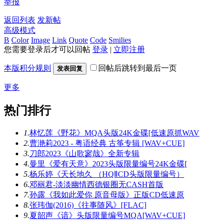
举报
返回列表
发新帖
高级模式
B
Color
Image
Link
Quote
Code
Smilies
您需要登录后才可以回帖
登录
|
立即注册
本版积分规则
回帖后跳转到最后一页
发表回复
更多
热门排行
1.
林忆莲《野花》MQA头版24K金碟[低速原抓WAV
2.
曹滟莉2023 - 粤语经典 古筝专辑 [WAV+CUE]
3.
刀郎2023《山歌寥哉》全新专辑
4.
曼里《爱有天意》2023头版限量编号24K金碟[
5.
杨乐婷《天长地久 （HQⅡCD头版限量编号）
6.
邓丽君-淡淡幽情西德银圈无CASH首版
7.
孙露《我如此爱你 原音母版》正版CD低速原
8.
张玮伽(2016)《往事随风》[FLAC]
9.
夏韶声《谙》头版限量编号MQA[WAV+CUE]