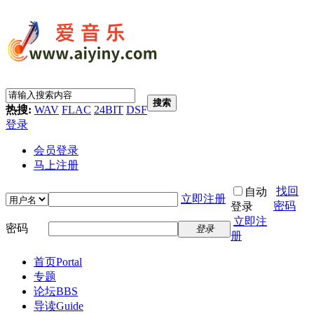
搜索
热搜:
WAV
FLAC
24BIT
DSF
登录
会员登录
马上注册
找回
自动
立即注册
密码
登录
立即注
密码
登录
册
首页
Portal
专题
论坛
BBS
导读
Guide