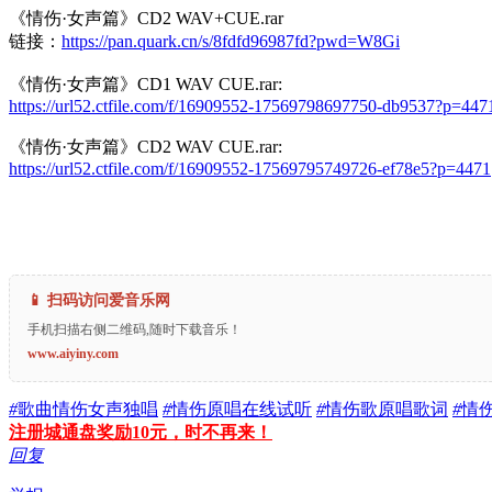
《情伤·女声篇》CD2 WAV+CUE.rar
链接：
https://pan.quark.cn/s/8fdfd96987fd?pwd=W8Gi
《情伤·女声篇》CD1 WAV CUE.rar:
https://url52.ctfile.com/f/16909552-17569798697750-db9537?p=447
《情伤·女声篇》CD2 WAV CUE.rar:
https://url52.ctfile.com/f/16909552-17569795749726-ef78e5?p=4471
📱 扫码访问爱音乐网
手机扫描右侧二维码,随时下载音乐！
www.aiyiny.com
#
歌曲情伤女声独唱
#
情伤原唱在线试听
#
情伤歌原唱歌词
#
情
注册城通盘奖励10元，时不再来！
回复