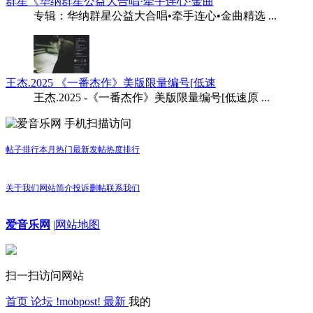
群星《华纳群星公益大合唱·牵手连心·金曲
专辑：华纳群星公益大合唱•牵手连心•金曲精选 ...
王杰.2025 《一番杰作》美版限量编号[低速
王杰.2025 -《一番杰作》美版限量编号[低速原 ...
手机扫描访问
帖子排行
本月热门
最新发帖
热度排行
关于我们
网站简介
投诉删帖
联系我们
爱音乐网
|
网站地图
扫一扫访问网站
首页
论坛
!mobpost!
最新
我的