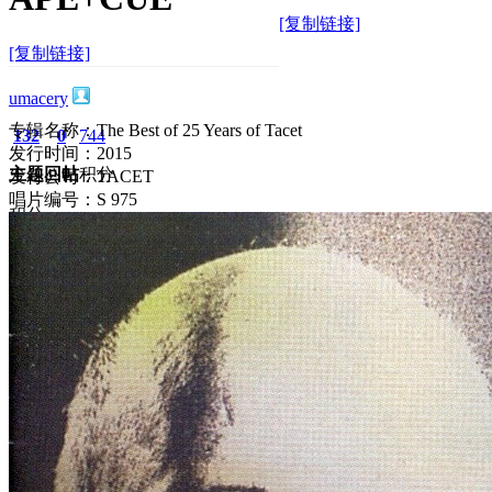
[复制链接]
[复制链接]
umacery
专辑名称：The Best of 25 Years of Tacet
132
0
744
发行时间：2015
主题
回帖
积分
发行公司：TACET
唱片编号：S 975
积分
744
2026-6-2 18:49:23
/
显示全部楼层
/
阅读模式
474
0