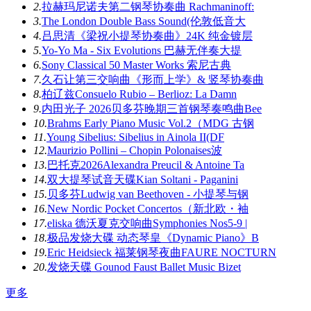
2.
拉赫玛尼诺夫第二钢琴协奏曲 Rachmaninoff:
3.
The London Double Bass Sound(伦敦低音大
4.
吕思清《梁祝小提琴协奏曲》24K 纯金镀层
5.
Yo-Yo Ma - Six Evolutions 巴赫无伴奏大提
6.
Sony Classical 50 Master Works 索尼古典
7.
久石让第三交响曲《形而上学》& 竖琴协奏曲
8.
柏辽兹Consuelo Rubio – Berlioz: La Damn
9.
内田光子 2026贝多芬晚期三首钢琴奏鸣曲Bee
10.
Brahms Early Piano Music Vol.2（MDG 古钢
11.
Young Sibelius: Sibelius in Ainola II(DF
12.
Maurizio Pollini – Chopin Polonaises波
13.
巴托克2026Alexandra Preucil & Antoine Ta
14.
双大提琴试音天碟Kian Soltani - Paganini
15.
贝多芬Ludwig van Beethoven - 小提琴与钢
16.
New Nordic Pocket Concertos（新北欧・袖
17.
eliska 德沃夏克交响曲Symphonies Nos5-9 |
18.
极品发烧大碟 动态琴皇《Dynamic Piano》B
19.
Eric Heidsieck 福莱钢琴夜曲FAURE NOCTURN
20.
发烧天碟 Gounod Faust Ballet Music Bizet
更多