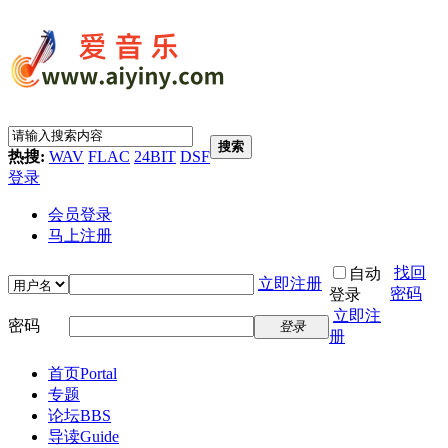
搜索
热搜:
WAV
FLAC
24BIT
DSF
登录
会员登录
马上注册
找回
自动
立即注册
密码
登录
立即注
密码
登录
册
首页
Portal
专题
论坛
BBS
导读
Guide