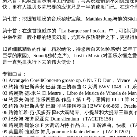
第六首：此轨是音乐演绎上的创新，与其说是创新不如說是还原。
快，更有人說贝多芬想要的应该只是一半的速度而已。在这个
第七首：挖掘被埋没的音乐秘密宝藏。Matthias Jung与他的Sächs
第十首：在这首拉威尔的「La Barque sur l’océan」中
中乘坐着一艘小船的绝美幻境，尤其在多轨混音之下，更显得
12首细腻精致的作品，精彩绝伦，待您亲自来体验感受! 25年了，TACE
巨擘的家园)、Sound(独特之声)、Lost in Music (对音乐
是一直热血执行下去的伟大使命！
专辑曲目：
01.Arcangelo CorelliConcerto grosso op. 6 Nr. 7 D-Dur， Vivace
02.约翰·塞巴斯蒂安·巴赫 第三协奏曲 G 大调 BWV 1048 （1. 
03.路易斯·德·米兰 El Mestre， Libro de Musica de Vihuela de Man
04.约瑟夫·海顿 弦乐四重奏 作品 1 第 1 号，霍博肯 III：1 降 
05.约翰·塞巴斯蒂安·巴赫 平均律钢琴曲 I BWV 846-869，Praeludi
06.路德维希·范·贝多芬 降E大调钢琴、小提琴和大提琴三重奏 作品1,
07.纪尧姆·布齐尼亚克 Dum silentium （TACETS156）
08.路易斯·斯波尔 F 大调诺内特 作品 31， II.谐谑曲。快板 （TA
09.莫里斯·拉威尔 帕凡 pour une infante defunte （TACET207）