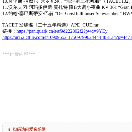
10.莫里斯·拉威尔· 米罗瓦尔，“海洋的三桅帆船”（TACET132
11.沃尔夫冈·阿玛多伊斯·莫扎特 降B大调小夜曲 KV 361 “Gran Pa
12.约翰·塞巴斯蒂安·巴赫 “Der Geist hilft unser Schwachheit” 
TACET 发烧碟《二十五年精选》APE+CUE.rar
链接：
https://pan.quark.cn/s/af9d222802f2?pwd=9YEy
https://url52.ctfile.com/f/16909552-17569799624444-fb8134?p=447
***付费内容***
📱 扫码访问爱音乐网