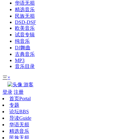
华语无损
精选音乐
民族无损
DSD-DSF
欧美音乐
试音专辑
纯音乐
DJ舞曲
古典音乐
MP3
音乐目录
×
三
游客
登录
注册
首页
Portal
专题
论坛
BBS
导读
Guide
华语无损
精选音乐
民族无损