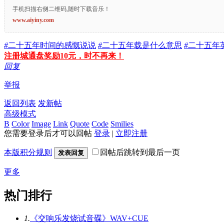
手机扫描右侧二维码,随时下载音乐！
www.aiyiny.com
#
二十五年时间的感慨说说
#
二十五年载是什么意思
#
二十五年
注册城通盘奖励10元，时不再来！
回复
举报
返回列表
发新帖
高级模式
B
Color
Image
Link
Quote
Code
Smilies
您需要登录后才可以回帖
登录
|
立即注册
本版积分规则
回帖后跳转到最后一页
发表回复
更多
热门排行
1.
《交响乐发烧试音碟》WAV+CUE