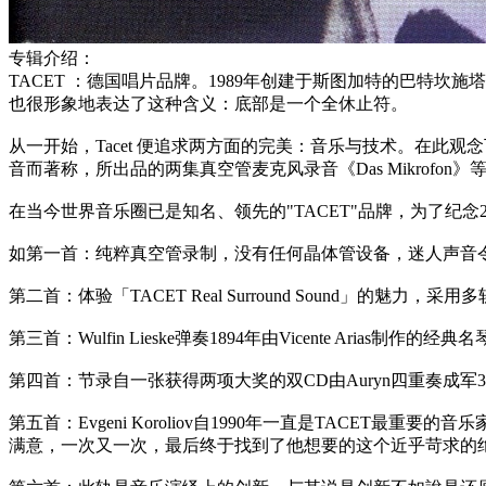
专辑介绍：
TACET ：德国唱片品牌。1989年创建于斯图加特的巴特坎施塔特
也很形象地表达了这种含义：底部是一个全休止符。
从一开始，Tacet 便追求两方面的完美：音乐与技术。在
音而著称，所出品的两集真空管麦克风录音《Das Mikrofo
在当今世界音乐圈已是知名、领先的"TACET"品牌，为了纪
如第一首：纯粹真空管录制，没有任何晶体管设备，迷人声音
第二首：体验「TACET Real Surround Sound」的魅
第三首：Wulfin Lieske弹奏1894年由Vicente A
第四首：节录自一张获得两项大奖的双CD由Auryn四重奏成军
第五首：Evgeni Koroliov自1990年一直是TACE
满意，一次又一次，最后终于找到了他想要的这个近乎苛求的