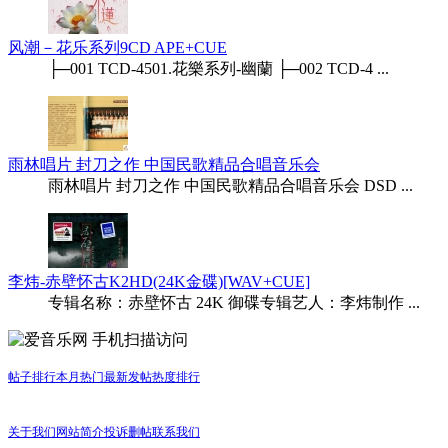
风潮－花乐系列9CD APE+CUE
├─001 TCD-4501.花樂系列-幽蘭 ├─002 TCD-4 ...
雨林唱片 封刀之作 中国民歌精品合唱音乐会
雨林唱片 封刀之作 中国民歌精品合唱音乐会 DSD ...
李炜-赤壁怀古K2HD(24K金碟)[WAV+CUE]
专辑名称：赤壁怀古 24K 御碟专辑艺人：李炜制作 ...
手机扫描访问
帖子排行
本月热门
最新发帖
热度排行
关于我们
网站简介
投诉删帖
联系我们