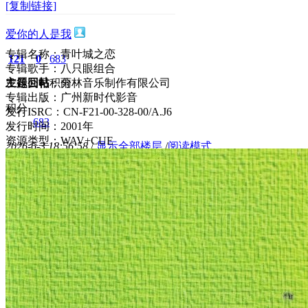
[复制链接]
爱你的人是我
专辑名称：青叶城之恋
121
0
683
专辑歌手：八只眼组合
主题
发行公司：雨林音乐制作有限公司
回帖
积分
专辑出版：广州新时代影音
积分
发行ISRC：CN-F21-00-328-00/A.J6
683
发行时间：2001年
资源类型：WAV+CUE
2026-6-3 18:56:58
/
显示全部楼层
/
阅读模式
413
0