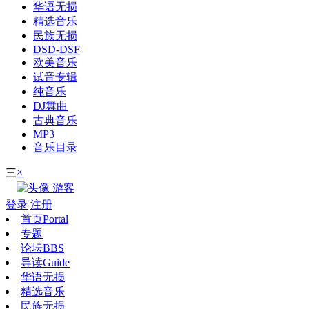
华语无损
精选音乐
民族无损
DSD-DSF
欧美音乐
试音专辑
纯音乐
DJ舞曲
古典音乐
MP3
音乐目录
×
三
游客
登录
注册
首页
Portal
专题
论坛
BBS
导读
Guide
华语无损
精选音乐
民族无损