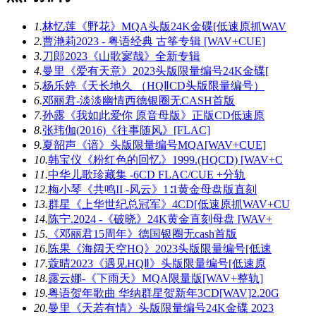
1.
林忆莲《野花》MQA头版24K金碟[低速原抓WAV
2.
曹滟莉2023 - 粤语经典 古筝专辑 [WAV+CUE]
3.
刀郎2023《山歌寥哉》全新专辑
4.
曼里《爱有天意》2023头版限量编号24K金碟[
5.
杨乐婷《天长地久 （HQⅡCD头版限量编号）
6.
邓丽君-淡淡幽情西德银圈无CASH首版
7.
孙露《我如此爱你 原音母版》正版CD低速原
8.
张玮伽(2016)《往事随风》[FLAC]
9.
夏韶声《谙》头版限量编号MQA[WAV+CUE]
10.
韩宝仪《粉红色的回忆》1999.(HQCD) [WAV+C
11.
中华儿歌珍藏集 -6CD FLAC/CUE +分轨
12.
梅小琴《共鸣II -风云》1∶1黄金母盘版直刻
13.
群星《上华世纪总冠军》4CD[低速原抓WAV+CU
14.
陈宁.2024 -《破晓》24K黄金直刻母盘 [WAV+
15.
《邓丽君15周年》德国银圈无cash首版
16.
陈果《海阔天空HQ》2023头版限量编号[低速
17.
蔻晴2023《遇见HQⅡ》头版限量编号[低速原
18.
露云娜-《下雨天》MQA限量版[WAV+整轨]
19.
粤语贺年歌曲 华纳群星贺新年3CD[WAV]2.20G
20.
曼里《天若有情》头版限量编号24K金碟 2023