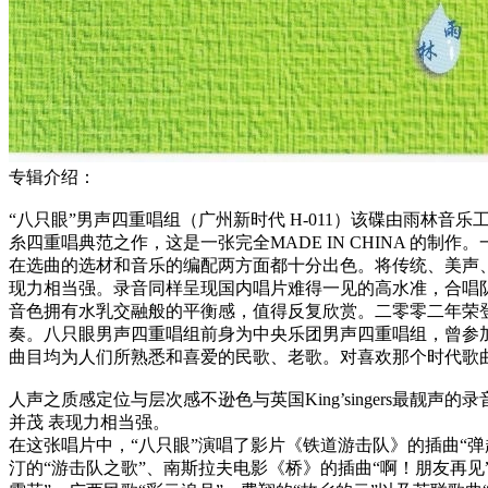
专辑介绍：
“八只眼”男声四重唱组（广州新时代 H-011）该碟由雨林音乐
糸四重唱典范之作，这是一张完全MADE IN CHINA 的
在选曲的选材和音乐的编配两方面都十分出色。将传统、美声
现力相当强。录音同样呈现国内唱片难得一见的高水准，合唱
音色拥有水乳交融般的平衡感，值得反复欣赏。二零零二年荣
奏。八只眼男声四重唱组前身为中央乐团男声四重唱组，曾参加
曲目均为人们所熟悉和喜爱的民歌、老歌。对喜欢那个时代歌
人声之质感定位与层次感不逊色与英国King’singers最靓声
并茂 表现力相当强。
在这张唱片中，“八只眼”演唱了影片《铁道游击队》的插曲“弹
汀的“游击队之歌”、南斯拉夫电影《桥》的插曲“啊！朋友再见