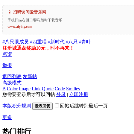
📱 扫码访问爱音乐网
手机扫描右侧二维码,随时下载音乐！
www.aiyiny.com
#
八只眼成员
#
四重唱
#
新时代
#
八只
#
青叶
注册城通盘奖励10元，时不再来！
回复
举报
返回列表
发新帖
高级模式
B
Color
Image
Link
Quote
Code
Smilies
您需要登录后才可以回帖
登录
|
立即注册
本版积分规则
回帖后跳转到最后一页
发表回复
更多
热门排行