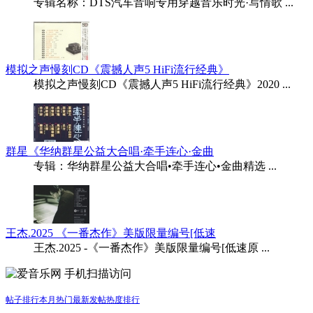
专辑名称：DTS汽车音响专用穿越音乐时光·写情歌 ...
模拟之声慢刻CD《震撼人声5 HiFi流行经典》
模拟之声慢刻CD《震撼人声5 HiFi流行经典》2020 ...
群星《华纳群星公益大合唱·牵手连心·金曲
专辑：华纳群星公益大合唱•牵手连心•金曲精选 ...
王杰.2025 《一番杰作》美版限量编号[低速
王杰.2025 -《一番杰作》美版限量编号[低速原 ...
手机扫描访问
帖子排行
本月热门
最新发帖
热度排行