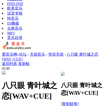
DSD-DSF
欧美音乐
试音专辑
纯音乐
DJ舞曲
古典音乐
MP3
音乐目录
爱音乐网
»
论坛
›
无损音乐
›
华语无损
›
八只眼 青叶城之恋
[WAV+CUE]
返回列表
发新帖
413
0
八只眼 青叶城之
八只眼 青叶城之
恋[WAV+CUE]
恋[WAV+CUE]
[复制链接]