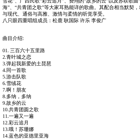
雪花”、广西民歌“彩云追月”、费翔的“故乡的云”以及苏联歌曲
海”、“共青团之歌”等大家耳熟能详的歌曲。其配合相当默契
与现代、通俗与高雅、激情与柔情的听觉享受。
八只眼四重唱组成员：松鹿 耿国际 许乐 李俊广
曲目介绍:
01. 三百六十五里路
2.青叶城之恋
3.弹起我新爱的土琵琶
4.同一首歌
5.游击队歌
6.雪绒花
7.啊！朋友
8.多纳，多纳
9.故乡的云
10.共青团圆之歌
11.一遍又一遍
12.彩云追月
13.哦！苏珊娜
14.蓝色的亚德里亚海