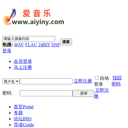
搜索
热搜:
WAV
FLAC
24BIT
DSF
登录
会员登录
马上注册
找回
自动
立即注册
密码
登录
立即注
密码
登录
册
首页
Portal
专题
论坛
BBS
导读
Guide