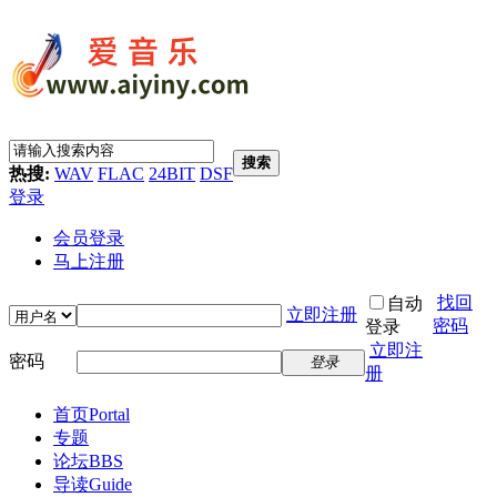
搜索
热搜:
WAV
FLAC
24BIT
DSF
登录
会员登录
马上注册
找回
自动
立即注册
密码
登录
立即注
密码
登录
册
首页
Portal
专题
论坛
BBS
导读
Guide