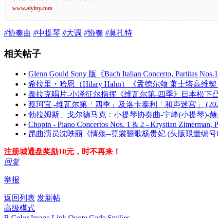
www.aiyiny.com
#
协奏曲
#
中提琴
#
大调
#
协奏
#
莫扎特
相关帖子
•
Glenn Gould Sony 版《Bach Italian Concerto, Partitas Nos
•
希拉里・哈恩（Hilary Hahn）《孟德尔颂 萧士塔高
•
泰拉克唱片-小泽征尔指挥《维瓦尔第-四季》日本松下凸字首
•
蔡珂宜 -维瓦尔第「四季」及洛卡泰利「和声迷宫」 (2023) (24
•
勃拉姆斯、戈尔德马克：小提琴协奏曲-宁峰(小提琴)-
•
Chopin - Piano Concertos Nos. 1 & 2 - Krystian Zimerman, Po
•
昆曲演员沈昳丽《情殇--霓裳骊歌杨贵妃 (头版限量编号HQC
注册城通盘奖励10元，时不再来！
回复
举报
返回列表
发新帖
高级模式
B
Color
Image
Link
Quote
Code
Smilies