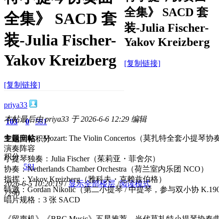
全集》 SACD 套
全集》 SACD 套
装-Julia Fischer-
装-Julia Fischer-
Yakov Kreizberg
Yakov Kreizberg
[复制链接]
[复制链接]
priya33
本帖最后由 priya33 于 2026-6-6 12:29 编辑
103
0
581
专辑全称：Mozart: The Violin Concertos（莫扎特全套小提
主题
回帖
积分
演奏阵容
积分
小提琴独奏：Julia Fischer（茱莉亚・菲舍尔）
581
协奏：Netherlands Chamber Orchestra（荷兰室内乐团 NCO）
指挥：Yakov Kreizberg（雅科夫・克赖兹伯格）
2026-6-5 10:20:19
/
显示全部楼层
/
阅读模式
特邀：Gordan Nikolić（第二小提琴 / 中提琴，参与双小协 K.19
729
0
唱片规格：3 张 SACD
《留声机》《BBC Music》五星推荐，当代莫扎特小提琴协奏曲标