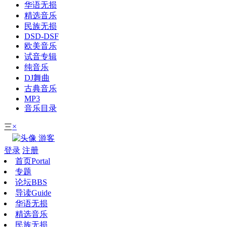
华语无损
精选音乐
民族无损
DSD-DSF
欧美音乐
试音专辑
纯音乐
DJ舞曲
古典音乐
MP3
音乐目录
×
三
游客
登录
注册
首页
Portal
专题
论坛
BBS
导读
Guide
华语无损
精选音乐
民族无损