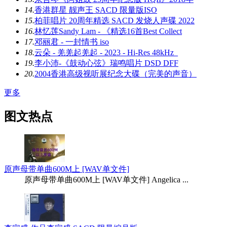
14.
香港群星 靓声王 SACD 限量版ISO
15.
柏菲唱片 20周年精选 SACD 发烧人声碟 2022
16.
林忆莲Sandy Lam - 《精选16首Best Collect
17.
邓丽君 - 一封情书 iso
18.
云朵 - 羌羌起羌起 - 2023 - Hi-Res 48kHz_
19.
李小沛-《鼓动心弦》瑞鸣唱片 DSD DFF
20.
2004香港高级视听展纪念大碟（完美的声音）
更多
图文热点
原声母带单曲600M上 [WAV单文件]
原声母带单曲600M上 [WAV单文件] Angelica ...