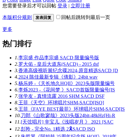
您需要登录后才可以回帖
登录
|
立即注册
本版积分规则
回帖后跳转到最后一页
发表回复
更多
热门排行
1.
李宗盛 作品李宗盛 SACD 限量编号版
2.
罗大佑 - 皇后大道东(SACD) - 2015 dsf
3.
香港高级视听展纪念碟2024-原音精选SACD [D
4.
2024 陈佳最新专辑《倩影》24bit wav
5.
杨乐婷 -《天长地久HQII》2023头版限量编号
6.
李烁2023 -《花间梦 》SACD首版限量编号[IS
7.
张学友 - 真情流露 2016 SHM SACD DSF
8.
王菲《天空》环球唱片SHM-SACD[ISO]
9.
王菲《FAYE BEST最菲》环球唱片SHM-SACD[IS
10.
刀郎《山歌寥哉》2023头版24bit-48kHz[Hi-R
11.
[天弦唱片] 辛宝儿《浅唱岁月 》 2021 [SAC
12.
彭羚 - 完全No. 1精选 2🎗SACD ISO
13.
朱哲琴《阿姐鼓 25周年纪念版 HQII》2018年