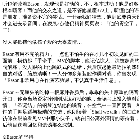
听也解读着Eason，发现他是好动的，不，根本过动！他是好
根本嗜客！而他的交友之道，是不管他星座372上，听懂他的
是朋友，准备说不完的笑话。一开始我们猜想，他到底要谈天
才会进去录音间，在凌晨2点他仍精神奕奕说：「他的胃空了
了!」
没人能抵挡他像孩子般的无辜表情…
Eason有用不完的精力，一点也不怕生的在才几个初次见面的
面前，模仿起「手牵手」MV的脚本，他记亿惊人、演技超高
句解释，没人跟的上他跳跃式的思绪，然后演起他最近拍的戏
自的对话，脑袋清晰！一人分饰多角装腔作调对戏，你曾发现
「Eason非常用心在作演艺功课，不认真于生活作息」。
Eason～无厘头的吃掉一根麻辣香肠后，乖乖的关上厚重的隔
开口，你会当场否定掉刚刚活泼好动的他，全场马上投入他对
情，「圣诞结」的钢琴连结他的嗓音，在空气中一直回荡着，
钟的手舞足蹈与极端的交错，他朗读着「Shall we talk」的口
彷佛在眼前看见MV中那小伙子，站在旧公寓外深情的等待着
后他目送着回亿和遗憾那么深刻。
⊙Eason的坚持