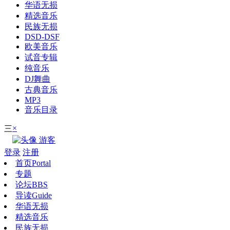
华语无损
精选音乐
民族无损
DSD-DSF
欧美音乐
试音专辑
纯音乐
DJ舞曲
古典音乐
MP3
音乐目录
×
三
游客
登录
注册
首页
Portal
专题
论坛
BBS
导读
Guide
华语无损
精选音乐
民族无损