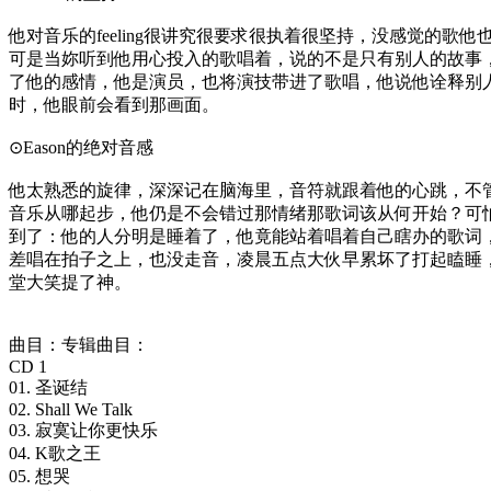
他对音乐的feeling很讲究很要求很执着很坚持，没感觉的歌他
可是当妳听到他用心投入的歌唱着，说的不是只有别人的故事
了他的感情，他是演员，也将演技带进了歌唱，他说他诠释别
时，他眼前会看到那画面。
⊙Eason的绝对音感
他太熟悉的旋律，深深记在脑海里，音符就跟着他的心跳，不
音乐从哪起步，他仍是不会错过那情绪那歌词该从何开始？可
到了：他的人分明是睡着了，他竟能站着唱着自己瞎办的歌词
差唱在拍子之上，也没走音，凌晨五点大伙早累坏了打起瞌睡
堂大笑提了神。
曲目：专辑曲目：
CD 1
01. 圣诞结
02. Shall We Talk
03. 寂寞让你更快乐
04. K歌之王
05. 想哭