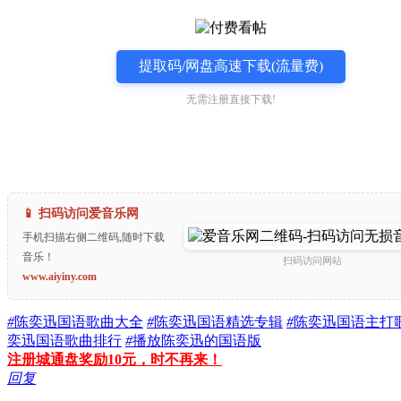
提取码/网盘高速下载(流量费)
无需注册直接下载!
📱 扫码访问爱音乐网
手机扫描右侧二维码,随时下载
音乐！
扫码访问网站
www.aiyiny.com
#
陈奕迅国语歌曲大全
#
陈奕迅国语精选专辑
#
陈奕迅国语主打
奕迅国语歌曲排行
#
播放陈奕迅的国语版
注册城通盘奖励10元，时不再来！
回复