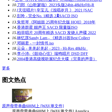
10.
刀郎《山歌寥哉》2023头版24bit-48kHz[Hi-R
11.
[天弦唱片] 辛宝儿《浅唱岁月 》 2021 [SAC
12.
彭羚 - 完全No. 1精选 2🎗SACD ISO
13.
朱哲琴《阿姐鼓 25周年纪念版 HQII》2018年
14.
香港群星 靓声王 SACD 限量版ISO
15.
柏菲唱片 20周年精选 SACD 发烧人声碟 2022
16.
林忆莲Sandy Lam - 《精选16首Best Collect
17.
邓丽君 - 一封情书 iso
18.
云朵 - 羌羌起羌起 - 2023 - Hi-Res 48kHz_
19.
李小沛-《鼓动心弦》瑞鸣唱片 DSD DFF
20.
2004香港高级视听展纪念大碟（完美的声音）
更多
图文热点
原声母带单曲600M上 [WAV单文件]
原声母带单曲600M上 [WAV单文件] Angelica ...