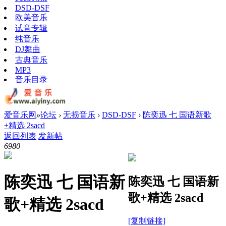
DSD-DSF
欧美音乐
试音专辑
纯音乐
DJ舞曲
古典音乐
MP3
音乐目录
爱音乐网
»
论坛
›
无损音乐
›
DSD-DSF
›
陈奕迅 七 国语新歌
+精选 2sacd
返回列表
发新帖
698
0
陈奕迅 七 国语新
陈奕迅 七 国语新
歌+精选 2sacd
歌+精选 2sacd
[复制链接]