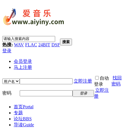
搜索
热搜:
WAV
FLAC
24BIT
DSF
登录
会员登录
马上注册
找回
自动
立即注册
密码
登录
立即注
密码
登录
册
首页
Portal
专题
论坛
BBS
导读
Guide