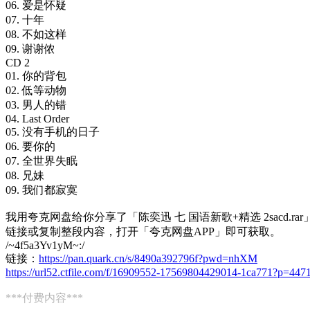
06. 爱是怀疑
07. 十年
08. 不如这样
09. 谢谢侬
CD 2
01. 你的背包
02. 低等动物
03. 男人的错
04. Last Order
05. 没有手机的日子
06. 要你的
07. 全世界失眠
08. 兄妹
09. 我们都寂寞
我用夸克网盘给你分享了「陈奕迅 七 国语新歌+精选 2sacd.ra
链接或复制整段内容，打开「夸克网盘APP」即可获取。
/~4f5a3Yv1yM~:/
链接：
https://pan.quark.cn/s/8490a392796f?pwd=nhXM
https://url52.ctfile.com/f/16909552-17569804429014-1ca771?p=447
***付费内容***