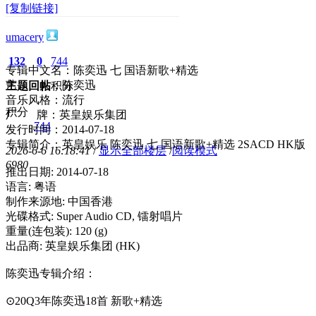
[复制链接]
umacery
132
0
744
专辑中文名：陈奕迅 七 国语新歌+精选
艺 人：陈奕迅
主题
回帖
积分
音乐风格：流行
积分
厂 牌：英皇娱乐集团
744
发行时间：2014-07-18
专辑简介：英皇娱乐 陈奕迅 七 国语新歌+精选 2SACD HK版
2026-6-6 16:18:41
/
显示全部楼层
/
阅读模式
698
0
推出日期: 2014-07-18
语言: 粤语
制作来源地: 中国香港
光碟格式: Super Audio CD, 镭射唱片
重量(连包装): 120 (g)
出品商: 英皇娱乐集团 (HK)
陈奕迅专辑介绍：
⊙20Q3年陈奕迅18首 新歌+精选