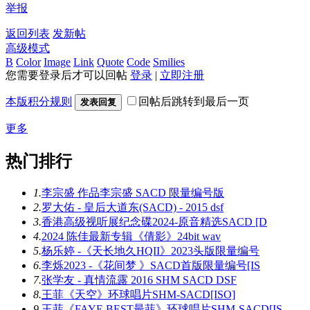
举报
返回列表
发新帖
高级模式
B
Color
Image
Link
Quote
Code
Smilies
您需要登录后才可以回帖
登录
|
立即注册
本版积分规则
回帖后跳转到最后一页
发表回复
更多
热门排行
1.
李宗盛 作品李宗盛 SACD 限量编号版
2.
罗大佑 - 皇后大道东(SACD) - 2015 dsf
3.
香港高级视听展纪念碟2024-原音精选SACD [D
4.
2024 陈佳最新专辑《倩影》24bit wav
5.
杨乐婷 -《天长地久HQII》2023头版限量编号
6.
李烁2023 -《花间梦 》SACD首版限量编号[IS
7.
张学友 - 真情流露 2016 SHM SACD DSF
8.
王菲《天空》环球唱片SHM-SACD[ISO]
9.
王菲《FAYE BEST最菲》环球唱片SHM-SACD[IS