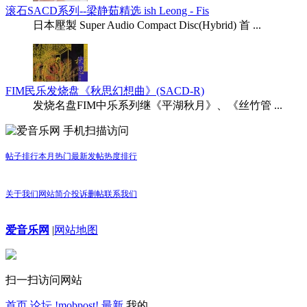
滚石SACD系列--梁静茹精选 ish Leong - Fis
日本壓製 Super Audio Compact Disc(Hybrid) 首 ...
FIM民乐发烧盘《秋思幻想曲》(SACD-R)
发烧名盘FIM中乐系列继《平湖秋月》、《丝竹管 ...
手机扫描访问
帖子排行
本月热门
最新发帖
热度排行
关于我们
网站简介
投诉删帖
联系我们
爱音乐网
|
网站地图
扫一扫访问网站
首页
论坛
!mobpost!
最新
我的