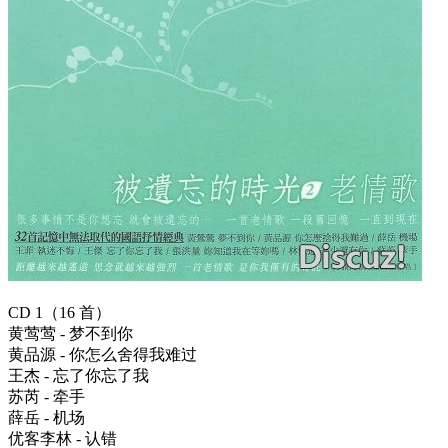
CD 1（16 首）
黄莺莺 - 梦不到你
黄品源 - 你怎么舍得我难过
王杰 - 忘了你忘了我
苏芮 - 牵手
薛岳 - 机场
优客李林 - 认错