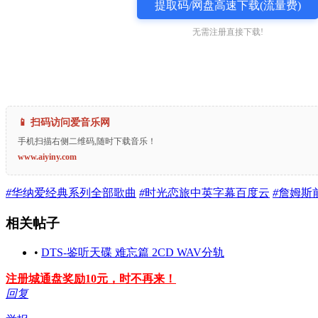
提取码/网盘高速下载(流量费)
无需注册直接下载!
📱 扫码访问爱音乐网
手机扫描右侧二维码,随时下载音乐！
www.aiyiny.com
#
华纳爱经典系列全部歌曲
#
时光恋旅中英字幕百度云
#
詹姆斯
相关帖子
•
DTS-鉴听天碟 难忘篇 2CD WAV分轨
注册城通盘奖励10元，时不再来！
回复