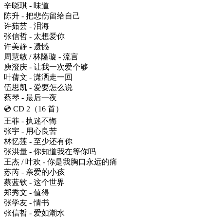
辛晓琪 - 味道
陈升 - 把悲伤留给自己
许茹芸 - 泪海
张信哲 - 太想爱你
许美静 - 遗憾
周慧敏 / 林隆璇 - 流言
庾澄庆 - 让我一次爱个够
叶蒨文 - 潇洒走一回
伍思凯 - 爱要怎么说
蔡琴 - 最后一夜
💿 CD 2（16 首）
王菲 - 执迷不悔
张宇 - 用心良苦
林忆莲 - 至少还有你
张洪量 - 你知道我在等你吗
王杰 / 叶欢 - 你是我胸口永远的痛
苏芮 - 亲爱的小孩
蔡蓝钦 - 这个世界
郑秀文 - 值得
张学友 - 情书
张信哲 - 爱如潮水