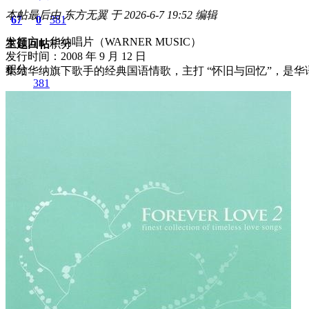
本帖最后由 东方无翼 于 2026-6-7 19:52 编辑
67
0
381
发行方：华纳唱片（WARNER MUSIC）
主题
回帖
积分
发行时间：2008 年 9 月 12 日
积分
集结华纳旗下歌手的经典国语情歌，主打 “怀旧与回忆”，是
381
2026-6-7 18:54:07
/
显示全部楼层
/
阅读模式
736
0