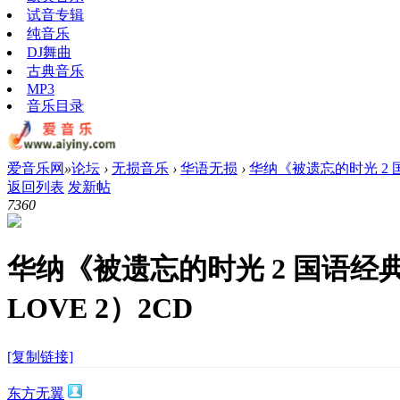
试音专辑
纯音乐
DJ舞曲
古典音乐
MP3
音乐目录
爱音乐网
»
论坛
›
无损音乐
›
华语无损
›
华纳《被遗忘的时光 2 国语
返回列表
发新帖
736
0
华纳《被遗忘的时光 2 国语经典
LOVE 2）2CD
[复制链接]
东方无翼