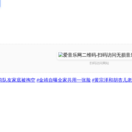
扫码访问网站
前队友家底被掏空
#
金靖自曝全家共用一张脸
#
黄宗泽和胡杏儿老