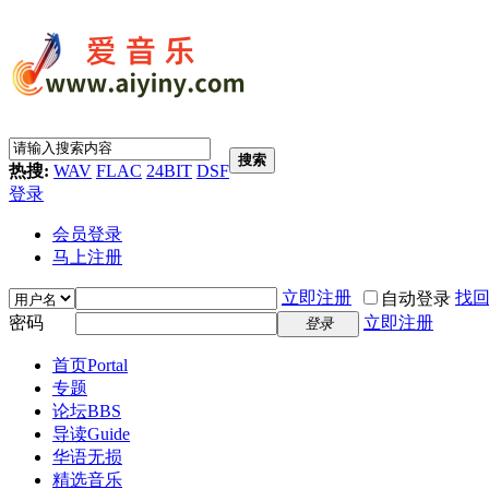
搜索
热搜:
WAV
FLAC
24BIT
DSF
登录
会员登录
马上注册
立即注册
找
自动登录
密码
立即注册
登录
首页
Portal
专题
论坛
BBS
导读
Guide
华语无损
精选音乐