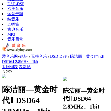
DSD-DSF
欧美音乐
试音专辑
纯音乐
DJ舞曲
古典音乐
MP3
音乐目录
爱音乐网
»
论坛
›
无损音乐
›
DSD-DSF
›
陈洁丽—黄金时代Ⅱ
DSD64 2.8MHz、1bit
返回列表
发新帖
1126
0
陈洁丽—黄金时
陈洁丽—黄金时
代Ⅱ DSD64
代Ⅱ DSD64
2.8MHz、1bit