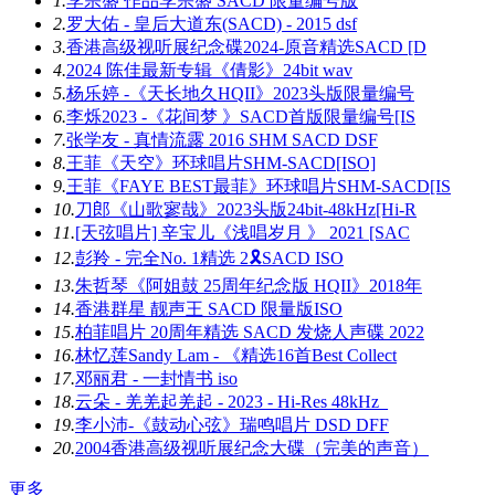
1.
李宗盛 作品李宗盛 SACD 限量编号版
2.
罗大佑 - 皇后大道东(SACD) - 2015 dsf
3.
香港高级视听展纪念碟2024-原音精选SACD [D
4.
2024 陈佳最新专辑《倩影》24bit wav
5.
杨乐婷 -《天长地久HQII》2023头版限量编号
6.
李烁2023 -《花间梦 》SACD首版限量编号[IS
7.
张学友 - 真情流露 2016 SHM SACD DSF
8.
王菲《天空》环球唱片SHM-SACD[ISO]
9.
王菲《FAYE BEST最菲》环球唱片SHM-SACD[IS
10.
刀郎《山歌寥哉》2023头版24bit-48kHz[Hi-R
11.
[天弦唱片] 辛宝儿《浅唱岁月 》 2021 [SAC
12.
彭羚 - 完全No. 1精选 2🎗SACD ISO
13.
朱哲琴《阿姐鼓 25周年纪念版 HQII》2018年
14.
香港群星 靓声王 SACD 限量版ISO
15.
柏菲唱片 20周年精选 SACD 发烧人声碟 2022
16.
林忆莲Sandy Lam - 《精选16首Best Collect
17.
邓丽君 - 一封情书 iso
18.
云朵 - 羌羌起羌起 - 2023 - Hi-Res 48kHz_
19.
李小沛-《鼓动心弦》瑞鸣唱片 DSD DFF
20.
2004香港高级视听展纪念大碟（完美的声音）
更多