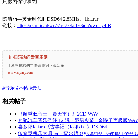
只愿为你守着约
陈洁丽—黄金时代Ⅱ DSD64 2.8MHz、1bit.rar
链接：
https://pan.quark.cn/s/5d7742d7e6ef?pwd=y4rR
📱 扫码访问爱音乐网
手机扫描右侧二维码,随时下载音乐！
www.aiyiny.com
#
音乐
#
本帖
#
最后
相关帖子
•
《超重低音王（震天雷）》2CD WAV
•
奔驰汽车音乐圣经 12 辑・醇男典范 - 金嗓子声极版WA
•
喜多郎Kitaro《古事记（Kojiki）》DSD64
•
传奇灵魂乐大师 雷・查尔斯Ray Charles - Genius Loves Company 