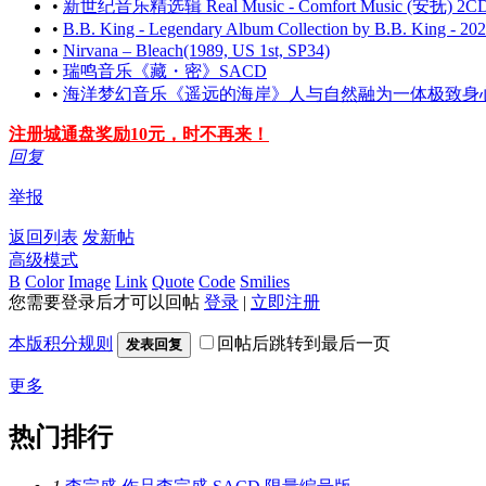
•
新世纪音乐精选辑 Real Music - Comfort Music (安抚) 2CD
•
B.B. King - Legendary Album Collection by B.B. King - 
•
Nirvana – Bleach(1989, US 1st, SP34)
•
瑞鸣音乐《藏・密》SACD
•
海洋梦幻音乐《遥远的海岸》人与自然融为一体极致身心享受
注册城通盘奖励10元，时不再来！
回复
举报
返回列表
发新帖
高级模式
B
Color
Image
Link
Quote
Code
Smilies
您需要登录后才可以回帖
登录
|
立即注册
本版积分规则
回帖后跳转到最后一页
发表回复
更多
热门排行