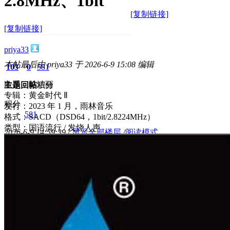
2.8MHz、1bit
[复制链接]
[复制链接]
priya33
本帖最后由 priya33 于 2026-6-9 15:08 编辑
103
0
581
歌手：陈洁丽
主题
回帖
积分
专辑：黄金时代 Ⅱ
积分
发行：2023 年 1 月，雨林音乐
581
格式：SACD（DSD64，1bit/2.8224MHz）
类型：国语流行 / 发烧人声
2026-6-9 14:59:39
/
显示全部楼层
/
阅读模式
1126
0