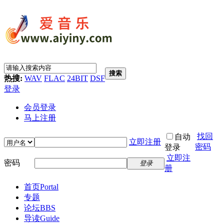
搜索
热搜:
WAV
FLAC
24BIT
DSF
登录
会员登录
马上注册
找回
自动
立即注册
密码
登录
立即注
密码
登录
册
首页
Portal
专题
论坛
BBS
导读
Guide