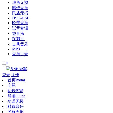
华语无损
精选音乐
民族无损
DSD-DSF
欧美音乐
试音专辑
纯音乐
DJ舞曲
古典音乐
MP3
音乐目录
×
三
游客
登录
注册
首页
Portal
专题
论坛
BBS
导读
Guide
华语无损
精选音乐
民族无损