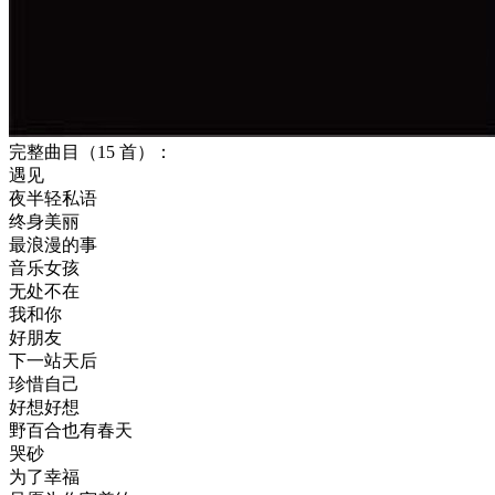
完整曲目（15 首）：
遇见
夜半轻私语
终身美丽
最浪漫的事
音乐女孩
无处不在
我和你
好朋友
下一站天后
珍惜自己
好想好想
野百合也有春天
哭砂
为了幸福