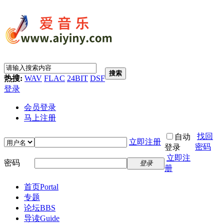
搜索
热搜:
WAV
FLAC
24BIT
DSF
登录
会员登录
马上注册
找回
自动
立即注册
密码
登录
立即注
密码
登录
册
首页
Portal
专题
论坛
BBS
导读
Guide