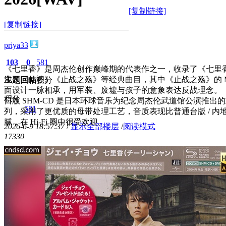
[复制链接]
[复制链接]
priya33
103
0
581
《七里香》是周杰伦创作巅峰期的代表作之一，收录了《七里
浅》《外婆》《止战之殇》等经典曲目，其中《止战之殇》的 M
主题
回帖
积分
面设计一脉相承，用军装、废墟与孩子的意象表达反战理念。
积分
日版 SHM-CD 是日本环球音乐为纪念周杰伦武道馆公演推出
581
列，采用了更优质的母带处理工艺，音质表现比普通台版 / 内
腻，在 Hi-Fi 圈中很受欢迎。
2026-6-9 18:57:37
/
显示全部楼层
/
阅读模式
1733
0