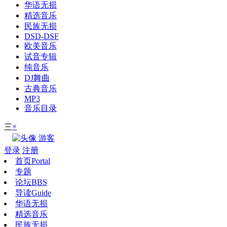
华语无损
精选音乐
民族无损
DSD-DSF
欧美音乐
试音专辑
纯音乐
DJ舞曲
古典音乐
MP3
音乐目录
×
三
游客
登录
注册
首页
Portal
专题
论坛
BBS
导读
Guide
华语无损
精选音乐
民族无损