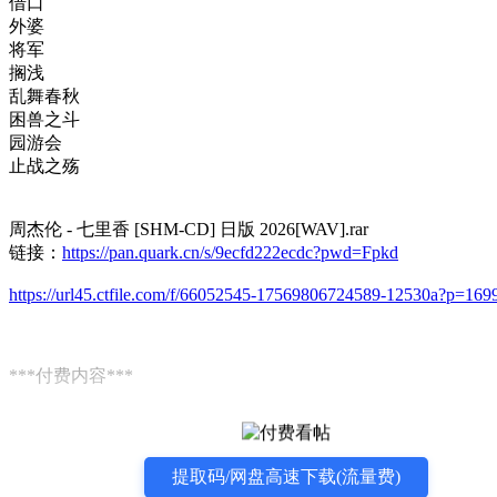
借口
外婆
将军
搁浅
乱舞春秋
困兽之斗
园游会
止战之殇
周杰伦 - 七里香 [SHM-CD] 日版 2026[WAV].rar
链接：
https://pan.quark.cn/s/9ecfd222ecdc?pwd=Fpkd
https://url45.ctfile.com/f/66052545-17569806724589-12530a?p=169
***付费内容***
提取码/网盘高速下载(流量费)