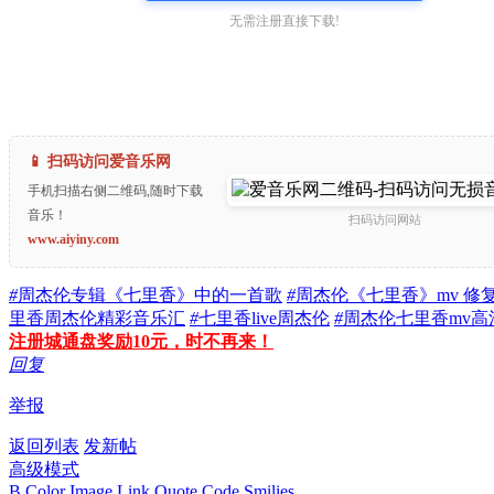
无需注册直接下载!
📱 扫码访问爱音乐网
手机扫描右侧二维码,随时下载
音乐！
扫码访问网站
www.aiyiny.com
#
周杰伦专辑《七里香》中的一首歌
#
周杰伦《七里香》mv 修
里香周杰伦精彩音乐汇
#
七里香live周杰伦
#
周杰伦七里香mv高
注册城通盘奖励10元，时不再来！
回复
举报
返回列表
发新帖
高级模式
B
Color
Image
Link
Quote
Code
Smilies