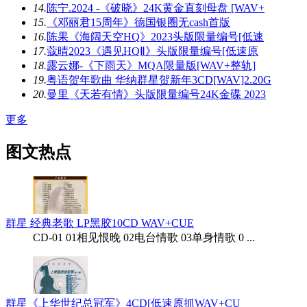
14.
陈宁.2024 -《破晓》24K黄金直刻母盘 [WAV+
15.
《邓丽君15周年》德国银圈无cash首版
16.
陈果《海阔天空HQ》2023头版限量编号[低速
17.
蔻晴2023《遇见HQⅡ》头版限量编号[低速原
18.
露云娜-《下雨天》MQA限量版[WAV+整轨]
19.
粤语贺年歌曲 华纳群星贺新年3CD[WAV]2.20G
20.
曼里《天若有情》头版限量编号24K金碟 2023
更多
图文热点
群星 经典老歌 LP黑胶10CD WAV+CUE
CD-01 01相见恨晚 02电台情歌 03单身情歌 0 ...
群星《上华世纪总冠军》4CD[低速原抓WAV+CU