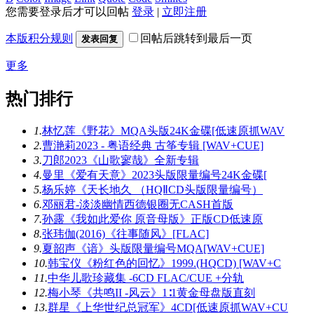
您需要登录后才可以回帖
登录
|
立即注册
本版积分规则
回帖后跳转到最后一页
发表回复
更多
热门排行
1.
林忆莲《野花》MQA头版24K金碟[低速原抓WAV
2.
曹滟莉2023 - 粤语经典 古筝专辑 [WAV+CUE]
3.
刀郎2023《山歌寥哉》全新专辑
4.
曼里《爱有天意》2023头版限量编号24K金碟[
5.
杨乐婷《天长地久 （HQⅡCD头版限量编号）
6.
邓丽君-淡淡幽情西德银圈无CASH首版
7.
孙露《我如此爱你 原音母版》正版CD低速原
8.
张玮伽(2016)《往事随风》[FLAC]
9.
夏韶声《谙》头版限量编号MQA[WAV+CUE]
10.
韩宝仪《粉红色的回忆》1999.(HQCD) [WAV+C
11.
中华儿歌珍藏集 -6CD FLAC/CUE +分轨
12.
梅小琴《共鸣II -风云》1∶1黄金母盘版直刻
13.
群星《上华世纪总冠军》4CD[低速原抓WAV+CU