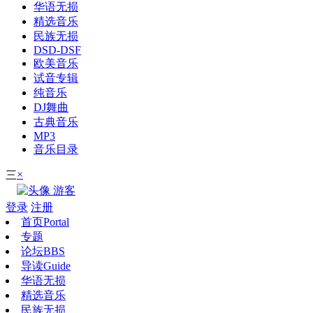
华语无损
精选音乐
民族无损
DSD-DSF
欧美音乐
试音专辑
纯音乐
DJ舞曲
古典音乐
MP3
音乐目录
×
三
游客
登录
注册
首页
Portal
专题
论坛
BBS
导读
Guide
华语无损
精选音乐
民族无损