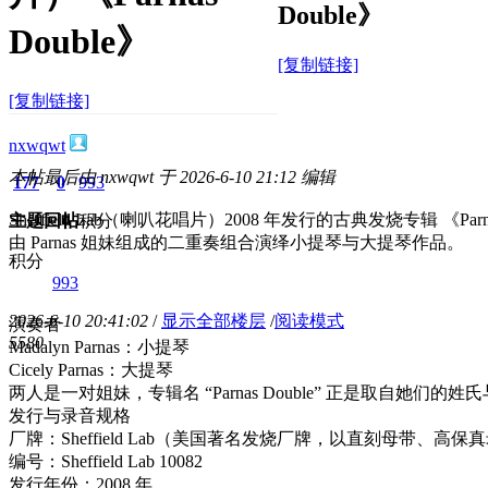
Double》
Double》
[复制链接]
[复制链接]
nxwqwt
本帖最后由 nxwqwt 于 2026-6-10 21:12 编辑
177
0
993
Sheffield Lab（喇叭花唱片）2008 年发行的古典发烧专辑 《Parna
主题
回帖
积分
由 Parnas 姐妹组成的二重奏组合演绎小提琴与大提琴作品。
积分
993
2026-6-10 20:41:02
/
显示全部楼层
/
阅读模式
演奏者
558
0
Madalyn Parnas：小提琴
Cicely Parnas：大提琴
两人是一对姐妹，专辑名 “Parnas Double” 正是取自她们的
发行与录音规格
厂牌：Sheffield Lab（美国著名发烧厂牌，以直刻母带、高
编号：Sheffield Lab 10082
发行年份：2008 年