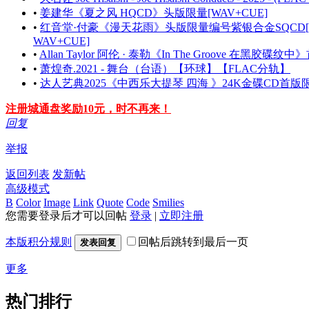
•
姜建华《夏之风 HQCD》头版限量[WAV+CUE]
•
红音堂·付豪《漫天花雨》头版限量编号紫银合金SQCD
WAV+CUE]
•
Allan Taylor 阿伦 · 泰勒《In The Groove 在黑胶碟
•
萧煌奇.2021 - 舞台（台语）【环球】【FLAC分轨】
•
达人艺典2025《中西乐大提琴 四海 》24K金碟CD首版
注册城通盘奖励10元，时不再来！
回复
举报
返回列表
发新帖
高级模式
B
Color
Image
Link
Quote
Code
Smilies
您需要登录后才可以回帖
登录
|
立即注册
本版积分规则
回帖后跳转到最后一页
发表回复
更多
热门排行