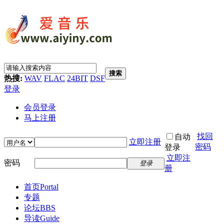
搜索
热搜:
WAV
FLAC
24BIT
DSF
登录
会员登录
马上注册
找回
自动
立即注册
密码
登录
立即注
密码
登录
册
首页
Portal
专题
论坛
BBS
导读
Guide