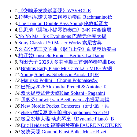
1.
《交响乐发烧试音碟》WAV+CUE
2.
拉赫玛尼诺夫第二钢琴协奏曲 Rachmaninoff:
3.
The London Double Bass Sound(伦敦低音大
4.
吕思清《梁祝小提琴协奏曲》24K 纯金镀层
5.
Yo-Yo Ma - Six Evolutions 巴赫无伴奏大提
6.
Sony Classical 50 Master Works 索尼古典
7.
久石让第三交响曲《形而上学》& 竖琴协奏曲
8.
柏辽兹Consuelo Rubio – Berlioz: La Damn
9.
内田光子 2026贝多芬晚期三首钢琴奏鸣曲Bee
10.
Brahms Early Piano Music Vol.2（MDG 古钢
11.
Young Sibelius: Sibelius in Ainola II(DF
12.
Maurizio Pollini – Chopin Polonaises波
13.
巴托克2026Alexandra Preucil & Antoine Ta
14.
双大提琴试音天碟Kian Soltani - Paganini
15.
贝多芬Ludwig van Beethoven - 小提琴与钢
16.
New Nordic Pocket Concertos（新北欧・袖
17.
eliska 德沃夏克交响曲Symphonies Nos5-9 |
18.
极品发烧大碟 动态琴皇《Dynamic Piano》B
19.
Eric Heidsieck 福莱钢琴夜曲FAURE NOCTURN
20.
发烧天碟 Gounod Faust Ballet Music Bizet