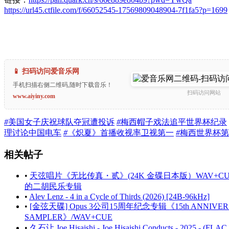
https://url45.ctfile.com/f/66052545-17569809048904-7f1fa5?p=1699
📱 扫码访问爱音乐网
手机扫描右侧二维码,随时下载音乐！
扫码访问网站
www.aiyiny.com
#
美国女子庆祝球队夺冠遭投诉
#
梅西帽子戏法追平世界杯纪录
理讨论中国电车
#
《炽夏》首播收视率卫视第一
#
梅西世界杯第
相关帖子
•
天弦唱片《无比传真・贰》(24K 金碟日本版）WAV+C
的二胡民乐专辑
•
Alev Lenz - 4 in a Cycle of Thirds (2026) [24B-96kHz]
•
[金弦天碟] Opus 3公司15周年纪念专辑《15th ANNIVER
SAMPLER》/WAV+CUE
•
久石让 Joe Hisaishi - Joe Hisaishi Conducts - 2025 - (FLAC 