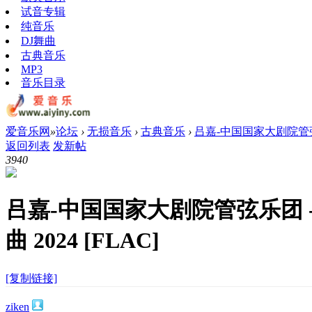
试音专辑
纯音乐
DJ舞曲
古典音乐
MP3
音乐目录
爱音乐网
»
论坛
›
无损音乐
›
古典音乐
›
吕嘉-中国国家大剧院管弦乐
返回列表
发新帖
394
0
吕嘉-中国国家大剧院管弦乐团 
曲 2024 [FLAC]
[复制链接]
ziken