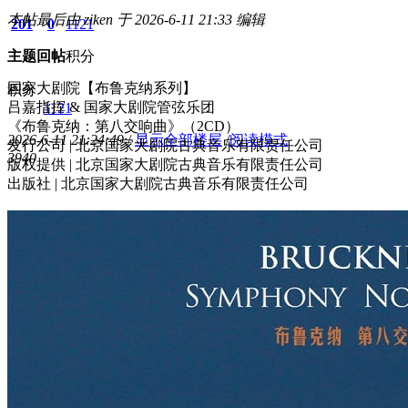
本帖最后由 ziken 于 2026-6-11 21:33 编辑
201
0
1121
主题
回帖
积分
国家大剧院【布鲁克纳系列】
积分
吕嘉指挥 & 国家大剧院管弦乐团
1121
《布鲁克纳：第八交响曲》（2CD）
2026-6-11 21:24:49
/
显示全部楼层
/
阅读模式
发行公司 | 北京国家大剧院古典音乐有限责任公司
394
0
版权提供 | 北京国家大剧院古典音乐有限责任公司
出版社 | 北京国家大剧院古典音乐有限责任公司