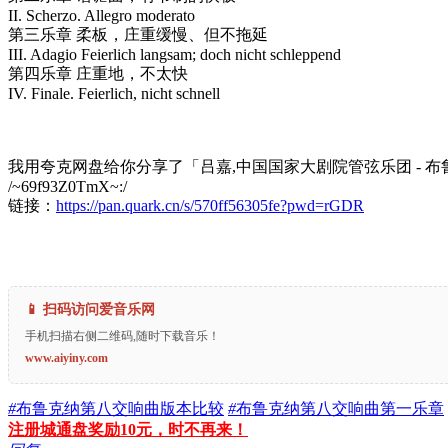
II. Scherzo. Allegro moderato
第三乐章 柔板，庄重缓慢、但不拖延
III. Adagio Feierlich langsam; doch nicht schleppend
第四乐章 庄重地，不太快
IV. Finale. Feierlich, nicht schnell
我用夸克网盘给你分享了「吕嘉,中国国家大剧院管弦乐团 - 布鲁克
/~69f93Z0TmX~:/
链接：
https://pan.quark.cn/s/570ff56305fe?pwd=rGDR
📱 扫码访问爱音乐网
手机扫描右侧二维码,随时下载音乐！
www.aiyiny.com
#
布鲁克纳第八交响曲版本比较
#
布鲁克纳第八交响曲第一乐章
注册城通盘奖励10元，时不再来！