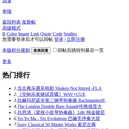
回复
举报
返回列表
发新帖
高级模式
B
Color
Image
Link
Quote
Code
Smilies
您需要登录后才可以回帖
登录
|
立即注册
本版积分规则
回帖后跳转到最后一页
发表回复
更多
热门排行
1.
当古典乐遇见电影 Shaken Not Stirred -FLA
2.
《交响乐发烧试音碟》WAV+CUE
3.
拉赫玛尼诺夫第二钢琴协奏曲 Rachmaninoff:
4.
The London Double Bass Sound(伦敦低音大
5.
吕思清《梁祝小提琴协奏曲》24K 纯金镀层
6.
Yo-Yo Ma - Six Evolutions 巴赫无伴奏大提
7.
Sony Classical 50 Master Works 索尼古典