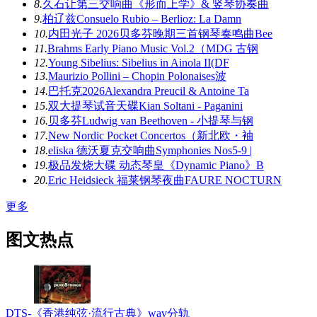
8.
久石让第三交响曲《形而上学》& 竖琴协奏曲
9.
柏辽兹Consuelo Rubio – Berlioz: La Damn
10.
内田光子 2026贝多芬晚期三首钢琴奏鸣曲Bee
11.
Brahms Early Piano Music Vol.2（MDG 古钢
12.
Young Sibelius: Sibelius in Ainola II(DF
13.
Maurizio Pollini – Chopin Polonaises波
14.
巴托克2026Alexandra Preucil & Antoine Ta
15.
双大提琴试音天碟Kian Soltani - Paganini
16.
贝多芬Ludwig van Beethoven - 小提琴与钢
17.
New Nordic Pocket Concertos（新北欧・袖
18.
eliska 德沃夏克交响曲Symphonies Nos5-9 |
19.
极品发烧大碟 动态琴皇《Dynamic Piano》B
20.
Eric Heidsieck 福莱钢琴夜曲FAURE NOCTURN
更多
图文热点
DTS-《香港纯弦·流行古典》wav分轨