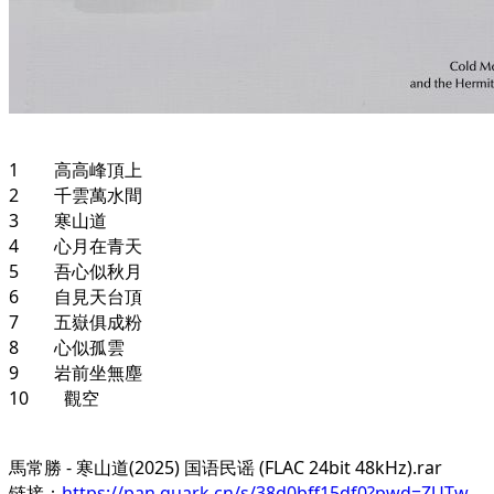
1 高高峰頂上
2 千雲萬水間
3 寒山道
4 心月在青天
5 吾心似秋月
6 自見天台頂
7 五嶽俱成粉
8 心似孤雲
9 岩前坐無塵
10 觀空
馬常勝 - 寒山道(2025) 国语民谣 (FLAC 24bit 48kHz).rar
链接：
https://pan.quark.cn/s/38d0bff15df0?pwd=ZUTw