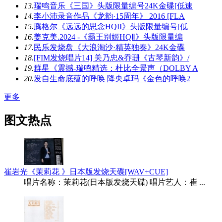
13.
瑞鸣音乐《三国》头版限量编号24K金碟[低速
14.
李小沛录音作品《龙韵·15周年》 2016 [FLA
15.
腾格尔《远远的思念HQII》头版限量编号[低
16.
姜克美.2024 -《霸王别姬HQⅡ》头版限量编
17.
民乐发烧盘《大浪淘沙·精英独奏》24K金碟
18.
[FIM发烧唱片14] 关乃忠&乔珊《古琴新韵》/
19.
群星《震撼-瑞鸣精选：杜比全景声（DOLBY A
20.
发自生命底蕴的呼唤 降央卓玛《金色的呼唤2
更多
图文热点
崔岩光《茉莉花 》日本版发烧天碟[WAV+CUE]
唱片名称：茉莉花(日本版发烧天碟) 唱片艺人：崔 ...