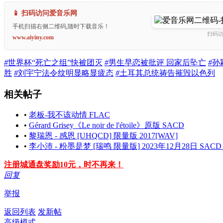
📱 扫码访问爱音乐网
手机扫描右侧二维码,随时下载音乐！
扫码
www.aiyiny.com
#
世界杯“死亡之组”快被团灭
#
男生早恋被批评 回家后坠亡
#
孙
胜
#
刘宇宁法令纹明显略显疲态
#
土耳其总统祷告摧毁以色列
相关帖子
•
老板-我不该动情 FLAC
•
Gérard Grisey《Le noir de l'étoile》原版 SACD
•
黎瑞恩 - 感恩 [UHQCD] 限量版 2017[WAV]
•
李小沛 - 粉墨是梦 [瑞鸣 限量版] 2023年12月28日 SACD 
注册城通盘奖励10元，时不再来！
回复
举报
返回列表
发新帖
高级模式