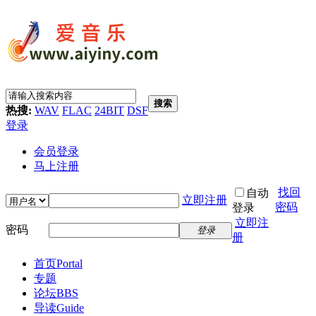
搜索
热搜:
WAV
FLAC
24BIT
DSF
登录
会员登录
马上注册
找回
自动
立即注册
密码
登录
立即注
密码
登录
册
首页
Portal
专题
论坛
BBS
导读
Guide