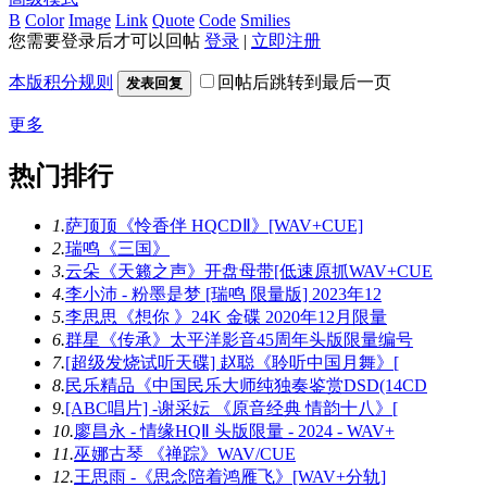
B
Color
Image
Link
Quote
Code
Smilies
您需要登录后才可以回帖
登录
|
立即注册
本版积分规则
回帖后跳转到最后一页
发表回复
更多
热门排行
1.
萨顶顶《怜香伴 HQCDⅡ》[WAV+CUE]
2.
瑞鸣《三国》
3.
云朵《天籁之声》开盘母带[低速原抓WAV+CUE
4.
李小沛 - 粉墨是梦 [瑞鸣 限量版] 2023年12
5.
李思思《想你 》24K 金碟 2020年12月限量
6.
群星《传承》太平洋影音45周年头版限量编号
7.
[超级发烧试听天碟] 赵聪《聆听中国月舞》[
8.
民乐精品《中国民乐大师纯独奏鉴赏DSD(14CD
9.
[ABC唱片] -谢采妘 《原音经典 情韵十八》[
10.
廖昌永 - 情缘HQⅡ 头版限量 - 2024 - WAV+
11.
巫娜古琴 《禅踪》WAV/CUE
12.
王思雨 -《思念陪着鸿雁飞》[WAV+分轨]