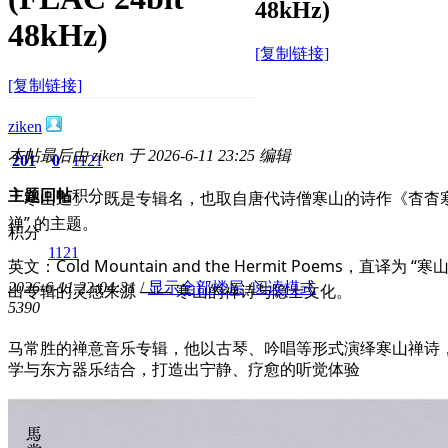
48kHz)
48kHz)
[复制链接]
[复制链接]
ziken
本帖最后由 ziken 于 2026-6-11 23:25 编辑
201
0
1121
主题
「寒山道」，既是专辑名，也取自唐代诗僧寒山的诗作《杳杳寒
回帖
积分
禅” 的主题。
积分
1121
英文：Cold Mountain and the Hermit Poems，直译
2026-6-11 22:04:31
/
显示全部楼层
/
阅读模式
出专辑的灵感来源 —— 寒山的禅诗与隐士文化。
539
0
马常胜的禅意音乐专辑，他以古琴、吟唱等形式演绎寒山禅诗
学与东方器乐结合，打造出宁静、疗愈的听觉体验