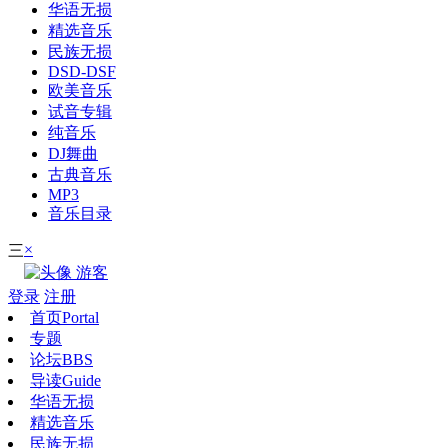
华语无损
精选音乐
民族无损
DSD-DSF
欧美音乐
试音专辑
纯音乐
DJ舞曲
古典音乐
MP3
音乐目录
×
三
游客
登录
注册
首页
Portal
专题
论坛
BBS
导读
Guide
华语无损
精选音乐
民族无损