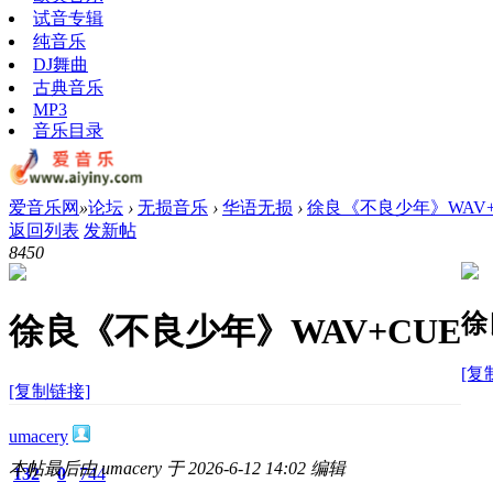
试音专辑
纯音乐
DJ舞曲
古典音乐
MP3
音乐目录
爱音乐网
»
论坛
›
无损音乐
›
华语无损
›
徐良《不良少年》WAV+
返回列表
发新帖
845
0
徐
徐良《不良少年》WAV+CUE
[复
[复制链接]
umacery
本帖最后由 umacery 于 2026-6-12 14:02 编辑
132
0
744