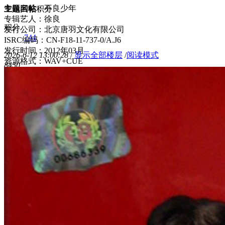
专辑名称：不良少年
主题
回帖
积分
专辑艺人：徐良
积分
发行公司：北京唐羽文化有限公司
744
ISRC编码：CN-F18-11-737-0/A.J6
发行时间：2012年03月
2026-6-12 13:00:28
/
显示全部楼层
/
阅读模式
资源格式：WAV+CUE
845
0