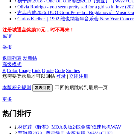
•
杨千嬅.2018 - One On One 精选2CD【寰亚】【WAV+C
•
Olivia Rodrigo - you seem pretty sad for a girl so in love (20
•
古典吉他2026-DUO Goni-Perretta - Bogdanović_ Music Garden
•
Carlos Kleiber｜1992 维也纳新年音乐会 New Year Concert
注册城通盘奖励10元，时不再来！
回复
举报
返回列表
发新帖
高级模式
B
Color
Image
Link
Quote
Code
Smilies
您需要登录后才可以回帖
登录
|
立即注册
本版积分规则
回帖后跳转到最后一页
发表回复
更多
热门排行
1.
林忆莲《野花》MQA头版24K金碟[低速原抓WAV
2.
曹滟莉2023 - 粤语经典 古筝专辑 [WAV+CUE]