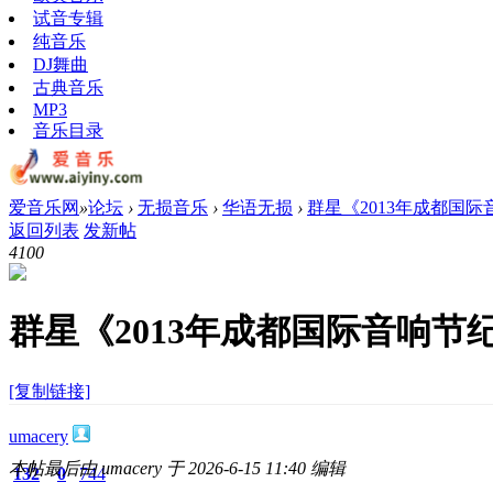
试音专辑
纯音乐
DJ舞曲
古典音乐
MP3
音乐目录
爱音乐网
»
论坛
›
无损音乐
›
华语无损
›
群星《2013年成都国际音响
返回列表
发新帖
410
0
群星《2013年成都国际音响节纪
[复制链接]
umacery
本帖最后由 umacery 于 2026-6-15 11:40 编辑
132
0
744