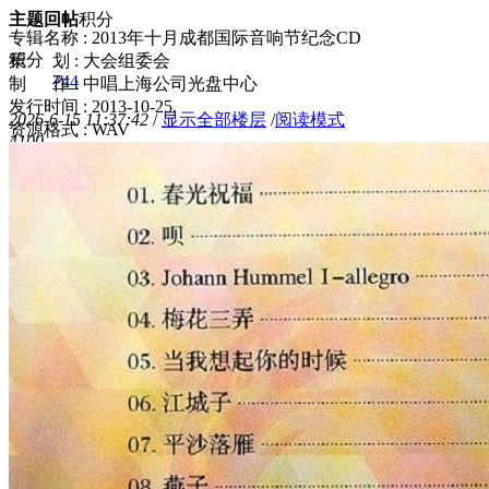
主题
回帖
积分
专辑名称 : 2013年十月成都国际音响节纪念CD
积分
策 划 : 大会组委会
744
制 作 : 中唱上海公司光盘中心
发行时间 : 2013-10-25.
2026-6-15 11:37:42
/
显示全部楼层
/
阅读模式
资源格式 : WAV
410
0