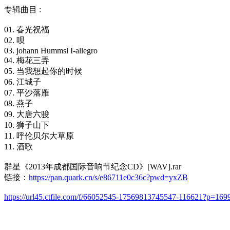
专辑曲目 :
01. 春光祝福
02. 呗
03. johann Hummsl I-allegro
04. 梅花三弄
05. 当我想起你的时候
06. 江城子
07. 平沙落雁
08. 燕子
09. 大唐六骏
10. 狮子山下
11. 呼伦贝尔大草原
11. 酒歌
群星《2013年成都国际音响节纪念CD》[WAV].rar
链接：
https://pan.quark.cn/s/e86711e0c36c?pwd=yxZB
https://url45.ctfile.com/f/66052545-17569813745547-116621?p=169