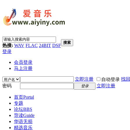
搜索
热搜:
WAV
FLAC
24BIT
DSF
登录
会员登录
马上注册
立即注册
找
自动登录
密码
立即注册
登录
首页
Portal
专题
论坛
BBS
导读
Guide
华语无损
精选音乐