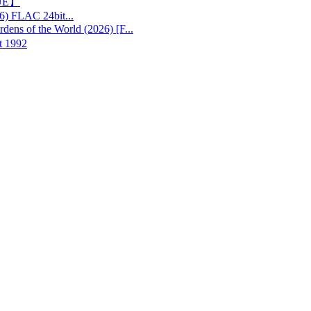
UE】
26) FLAC 24bit...
s of the World (2026) [F...
 1992