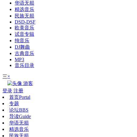
华语无损
精选音乐
民族无损
DSD-DSF
欧美音乐
试音专辑
纯音乐
DJ舞曲
古典音乐
MP3
音乐目录
×
三
游客
登录
注册
首页
Portal
专题
论坛
BBS
导读
Guide
华语无损
精选音乐
民族无损