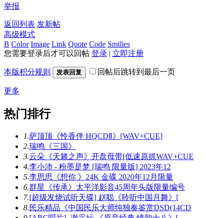
举报
返回列表
发新帖
高级模式
B
Color
Image
Link
Quote
Code
Smilies
您需要登录后才可以回帖
登录
|
立即注册
本版积分规则
回帖后跳转到最后一页
发表回复
更多
热门排行
1.
萨顶顶《怜香伴 HQCDⅡ》[WAV+CUE]
2.
瑞鸣《三国》
3.
云朵《天籁之声》开盘母带[低速原抓WAV+CUE
4.
李小沛 - 粉墨是梦 [瑞鸣 限量版] 2023年12
5.
李思思《想你 》24K 金碟 2020年12月限量
6.
群星《传承》太平洋影音45周年头版限量编号
7.
[超级发烧试听天碟] 赵聪《聆听中国月舞》[
8.
民乐精品《中国民乐大师纯独奏鉴赏DSD(14CD
9.
[ABC唱片] -谢采妘 《原音经典 情韵十八》[