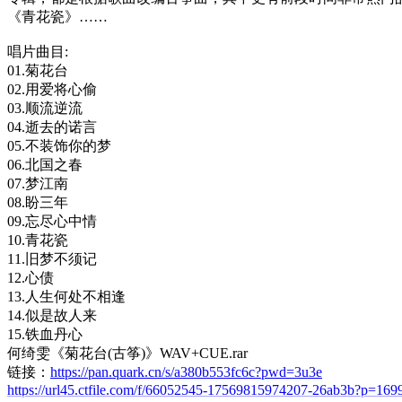
《青花瓷》……
唱片曲目:
01.菊花台
02.用爱将心偷
03.顺流逆流
04.逝去的诺言
05.不装饰你的梦
06.北国之春
07.梦江南
08.盼三年
09.忘尽心中情
10.青花瓷
11.旧梦不须记
12.心债
13.人生何处不相逢
14.似是故人来
15.铁血丹心
何绮雯《菊花台(古筝)》WAV+CUE.rar
链接：
https://pan.quark.cn/s/a380b553fc6c?pwd=3u3e
https://url45.ctfile.com/f/66052545-17569815974207-26ab3b?p=169