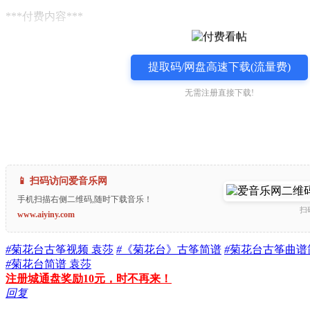
***付费内容***
提取码/网盘高速下载(流量费)
无需注册直接下载!
📱 扫码访问爱音乐网
手机扫描右侧二维码,随时下载音乐！
扫
www.aiyiny.com
#
菊花台古筝视频 袁莎
#
《菊花台》古筝简谱
#
菊花台古筝曲谱
#
菊花台简谱 袁莎
注册城通盘奖励10元，时不再来！
回复