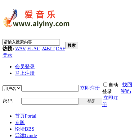
搜索
热搜:
WAV
FLAC
24BIT
DSF
登录
会员登录
马上注册
找回
自动
立即注册
密码
登录
立即注
密码
登录
册
首页
Portal
专题
论坛
BBS
导读
Guide