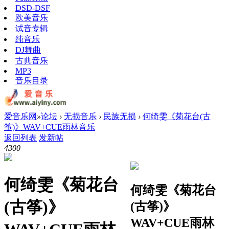
DSD-DSF
欧美音乐
试音专辑
纯音乐
DJ舞曲
古典音乐
MP3
音乐目录
爱音乐网
»
论坛
›
无损音乐
›
民族无损
›
何绮雯《菊花台(古
筝)》WAV+CUE雨林音乐
返回列表
发新帖
430
0
何绮雯《菊花台
何绮雯《菊花台
(古筝)》
(古筝)》
WAV+CUE雨林