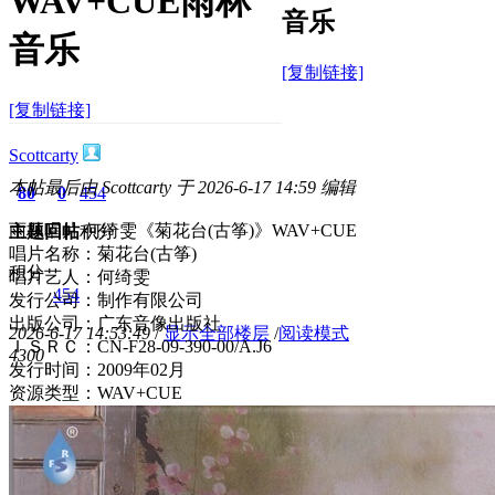
WAV+CUE雨林
音乐
音乐
[复制链接]
[复制链接]
Scottcarty
本帖最后由 Scottcarty 于 2026-6-17 14:59 编辑
80
0
454
雨林唱片 何绮雯《菊花台(古筝)》WAV+CUE
主题
回帖
积分
唱片名称：菊花台(古筝)
积分
唱片艺人：何绮雯
454
发行公司：制作有限公司
出版公司：广东音像出版社
2026-6-17 14:53:49
/
显示全部楼层
/
阅读模式
ＩＳＲＣ：CN-F28-09-390-00/A.J6
430
0
发行时间：2009年02月
资源类型：WAV+CUE