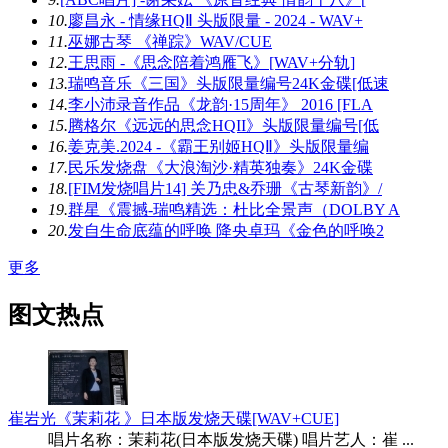
10.
廖昌永 - 情缘HQⅡ 头版限量 - 2024 - WAV+
11.
巫娜古琴 《禅踪》WAV/CUE
12.
王思雨 -《思念陪着鸿雁飞》[WAV+分轨]
13.
瑞鸣音乐《三国》头版限量编号24K金碟[低速
14.
李小沛录音作品《龙韵·15周年》 2016 [FLA
15.
腾格尔《远远的思念HQII》头版限量编号[低
16.
姜克美.2024 -《霸王别姬HQⅡ》头版限量编
17.
民乐发烧盘《大浪淘沙·精英独奏》24K金碟
18.
[FIM发烧唱片14] 关乃忠&乔珊《古琴新韵》/
19.
群星《震撼-瑞鸣精选：杜比全景声（DOLBY A
20.
发自生命底蕴的呼唤 降央卓玛《金色的呼唤2
更多
图文热点
崔岩光《茉莉花 》日本版发烧天碟[WAV+CUE]
唱片名称：茉莉花(日本版发烧天碟) 唱片艺人：崔 ...