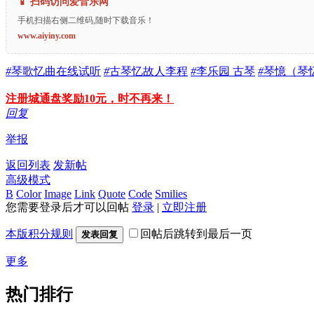
📱 扫码访问爱音乐网
手机扫描右侧二维码,随时下载音乐！
www.aiyiny.com
#
琴歌忆曲在线试听
#
古琴忆故人李程
#
李乐园 古琴
#
琴憶（琴
注册城通盘奖励10元，时不再来！
回复
举报
返回列表
发新帖
高级模式
B
Color
Image
Link
Quote
Code
Smilies
您需要登录后才可以回帖
登录
|
立即注册
本版积分规则
回帖后跳转到最后一页
发表回复
更多
热门排行