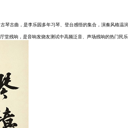
浙派古琴古曲，是李乐园多年习琴、登台感悟的集合，演奏风格温
厅堂残响，是音响发烧友测试中高频泛音、声场残响的热门民乐