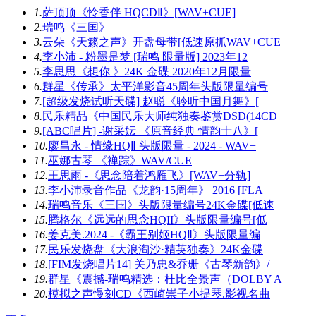
1.
萨顶顶《怜香伴 HQCDⅡ》[WAV+CUE]
2.
瑞鸣《三国》
3.
云朵《天籁之声》开盘母带[低速原抓WAV+CUE
4.
李小沛 - 粉墨是梦 [瑞鸣 限量版] 2023年12
5.
李思思《想你 》24K 金碟 2020年12月限量
6.
群星《传承》太平洋影音45周年头版限量编号
7.
[超级发烧试听天碟] 赵聪《聆听中国月舞》[
8.
民乐精品《中国民乐大师纯独奏鉴赏DSD(14CD
9.
[ABC唱片] -谢采妘 《原音经典 情韵十八》[
10.
廖昌永 - 情缘HQⅡ 头版限量 - 2024 - WAV+
11.
巫娜古琴 《禅踪》WAV/CUE
12.
王思雨 -《思念陪着鸿雁飞》[WAV+分轨]
13.
李小沛录音作品《龙韵·15周年》 2016 [FLA
14.
瑞鸣音乐《三国》头版限量编号24K金碟[低速
15.
腾格尔《远远的思念HQII》头版限量编号[低
16.
姜克美.2024 -《霸王别姬HQⅡ》头版限量编
17.
民乐发烧盘《大浪淘沙·精英独奏》24K金碟
18.
[FIM发烧唱片14] 关乃忠&乔珊《古琴新韵》/
19.
群星《震撼-瑞鸣精选：杜比全景声（DOLBY A
20.
模拟之声慢刻CD《西崎崇子小提琴.影视名曲