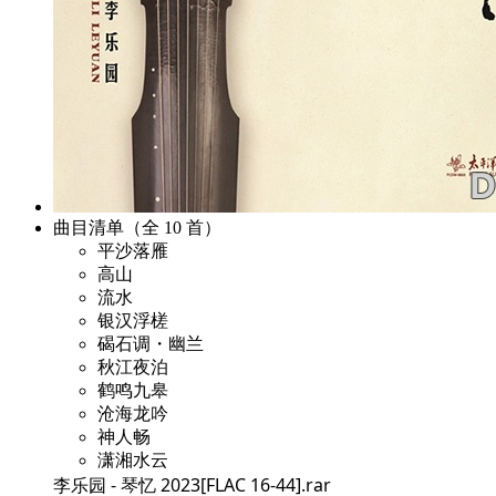
曲目清单（全 10 首）
平沙落雁
高山
流水
银汉浮槎
碣石调・幽兰
秋江夜泊
鹤鸣九皋
沧海龙吟
神人畅
潇湘水云
李乐园 - 琴忆 2023[FLAC 16-44].rar