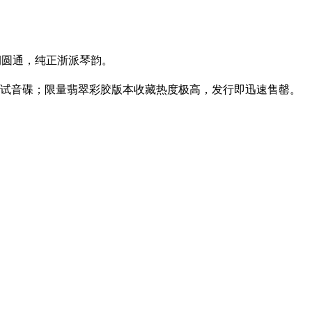
润圆通，纯正浙派琴韵。
试音碟；限量翡翠彩胶版本收藏热度极高，发行即迅速售罄。