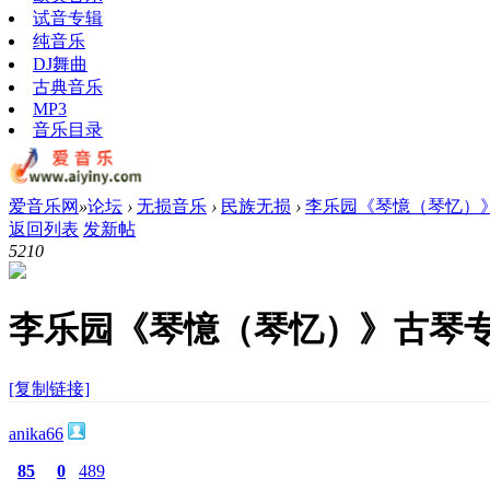
试音专辑
纯音乐
DJ舞曲
古典音乐
MP3
音乐目录
爱音乐网
»
论坛
›
无损音乐
›
民族无损
›
李乐园《琴憶（琴忆）
返回列表
发新帖
521
0
李乐园《琴憶（琴忆）》古琴
[复制链接]
anika66
85
0
489