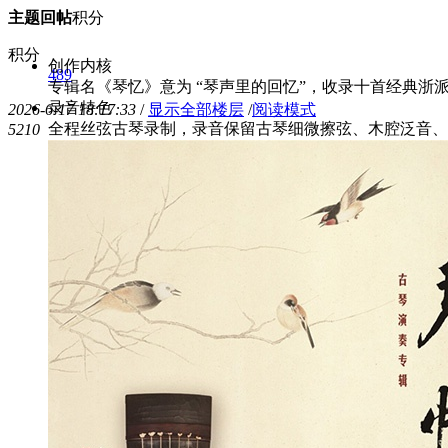
主题
回帖
积分
积分
创作内核
489
专辑名《琴忆》意为 “琴声里的回忆”，收录十首经典
录音特色
2026-6-17 18:17:33
/
显示全部楼层
/
阅读模式
全程丝弦古琴录制，录音保留古琴细微擦弦、木腔泛音、
521
0