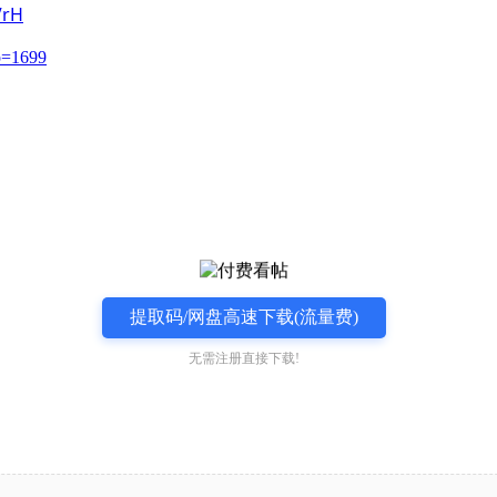
VrH
?p=1699
提取码/网盘高速下载(流量费)
无需注册直接下载!