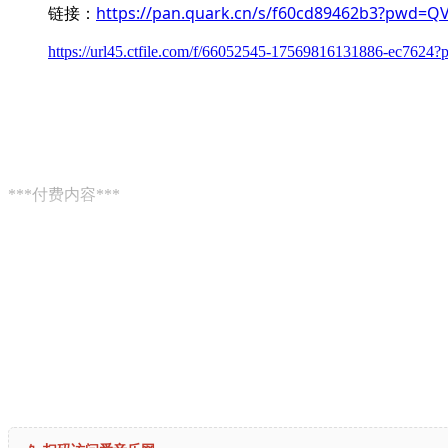
链接：
https://pan.quark.cn/s/f60cd89462b3?pwd=Q
https://url45.ctfile.com/f/66052545-17569816131886-ec7624
***付费内容***