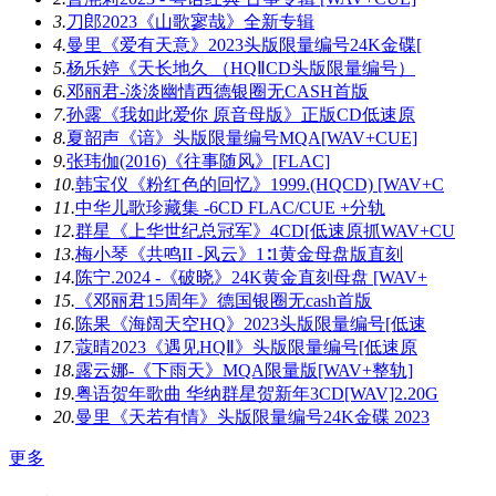
3.
刀郎2023《山歌寥哉》全新专辑
4.
曼里《爱有天意》2023头版限量编号24K金碟[
5.
杨乐婷《天长地久 （HQⅡCD头版限量编号）
6.
邓丽君-淡淡幽情西德银圈无CASH首版
7.
孙露《我如此爱你 原音母版》正版CD低速原
8.
夏韶声《谙》头版限量编号MQA[WAV+CUE]
9.
张玮伽(2016)《往事随风》[FLAC]
10.
韩宝仪《粉红色的回忆》1999.(HQCD) [WAV+C
11.
中华儿歌珍藏集 -6CD FLAC/CUE +分轨
12.
群星《上华世纪总冠军》4CD[低速原抓WAV+CU
13.
梅小琴《共鸣II -风云》1∶1黄金母盘版直刻
14.
陈宁.2024 -《破晓》24K黄金直刻母盘 [WAV+
15.
《邓丽君15周年》德国银圈无cash首版
16.
陈果《海阔天空HQ》2023头版限量编号[低速
17.
蔻晴2023《遇见HQⅡ》头版限量编号[低速原
18.
露云娜-《下雨天》MQA限量版[WAV+整轨]
19.
粤语贺年歌曲 华纳群星贺新年3CD[WAV]2.20G
20.
曼里《天若有情》头版限量编号24K金碟 2023
更多