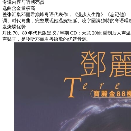
专辑内容与听感亮点
选曲含金量极高
整张汇集邓丽君巅峰粤语代表作，《漫步人生路》《忘记他》
调、时代粤曲，完整展现她温婉细腻、咬字圆润独特的粤语唱
发烧碟优势
对比 70、80 年代原版黑胶 / 早期 CD：天龙 20bit 
声贴耳，是聆听邓丽君粤语歌的优选音源。