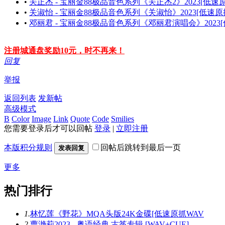
•
关正杰 - 宝丽金88极品音色系列《关正杰2》2023[低速原
•
关淑怡 - 宝丽金88极品音色系列《关淑怡》2023[低速原抓
•
邓丽君 - 宝丽金88极品音色系列《邓丽君演唱会》2023[
注册城通盘奖励10元，时不再来！
回复
举报
返回列表
发新帖
高级模式
B
Color
Image
Link
Quote
Code
Smilies
您需要登录后才可以回帖
登录
|
立即注册
本版积分规则
回帖后跳转到最后一页
发表回复
更多
热门排行
1.
林忆莲《野花》MQA头版24K金碟[低速原抓WAV
2.
曹滟莉2023 - 粤语经典 古筝专辑 [WAV+CUE]