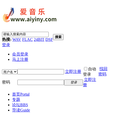
搜索
热搜:
WAV
FLAC
24BIT
DSF
登录
会员登录
马上注册
找回
自动
立即注册
密码
登录
立即注
密码
登录
册
首页
Portal
专题
论坛
BBS
导读
Guide