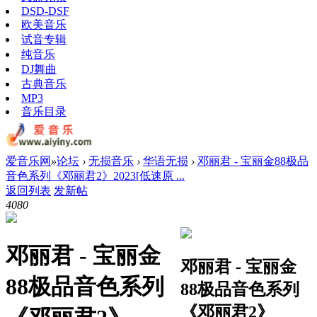
DSD-DSF
欧美音乐
试音专辑
纯音乐
DJ舞曲
古典音乐
MP3
音乐目录
爱音乐网
»
论坛
›
无损音乐
›
华语无损
›
邓丽君 - 宝丽金88极品
音色系列《邓丽君2》2023[低速原 ...
返回列表
发新帖
408
0
邓丽君 - 宝丽金
邓丽君 - 宝丽金
88极品音色系列
88极品音色系列
《邓丽君2》