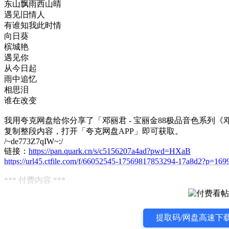
东山飘雨西山晴
遇见旧情人
有谁知我此时情
向日葵
槟城艳
遇见你
从今日起
雨中追忆
相思泪
谁在改变
我用夸克网盘给你分享了「邓丽君 - 宝丽金88极品音色系列《邓丽君
复制整段内容，打开「夸克网盘APP」即可获取。
/~de773Z7qIW~:/
链接：
https://pan.quark.cn/s/c5156207a4ad?pwd=HXaB
https://url45.ctfile.com/f/66052545-17569817853294-17a8d2?p=169
*** 付费内容 ***
提取码/网盘高速下载