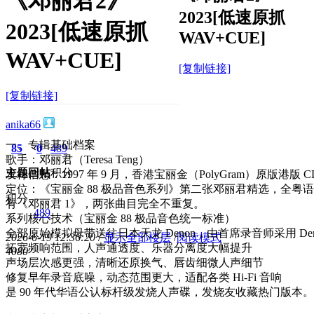
《邓丽君2》
2023[低速原抓
2023[低速原抓
WAV+CUE]
WAV+CUE]
[复制链接]
[复制链接]
anika66
一、专辑基础档案
85
0
489
歌手：邓丽君（Teresa Teng）
主题
回帖
积分
发行信息：1997 年 9 月，香港宝丽金（PolyGram）原版港版 CD，
定位：《宝丽金 88 极品音色系列》第二张邓丽君精选，全
积分
有《邓丽君 1》，两张曲目完全不重复。
489
系列核心技术（宝丽金 88 极品音色统一标准）
全部原始模拟母带送往日本天龙 Denon，由首席录音师采用 Denon Ma
2026-6-19 12:36:20
/
显示全部楼层
/
阅读模式
拓宽频响范围，人声通透度、乐器分离度大幅提升
408
0
声场层次感更强，清晰还原换气、唇齿细微人声细节
修复早年录音底噪，动态范围更大，适配各类 Hi-Fi 音响
是 90 年代华语公认标杆级发烧人声碟，发烧友收藏热门版本。