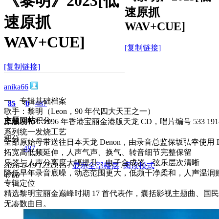
《黎明》2023[低
速原抓
速原抓
WAV+CUE]
WAV+CUE]
[复制链接]
[复制链接]
anika66
一、专辑基础档案
85
0
487
歌手：黎明（Leon，90 年代四大天王之一）
主题
回帖
积分
原版发行：1996 年香港宝丽金港版天龙 CD，唱片编号 533 19
系列统一发烧工艺
积分
全部原始母带送往日本天龙 Denon，由录音总监保坂弘幸使用 Denon M
487
拓宽高低频延伸，人声气声、换气、转音细节完整保留
乐器与人声分离度大幅提升，电子合成器、弦乐层次清晰
2026-6-19 12:55:15
/
显示全部楼层
/
阅读模式
降低早年录音底噪，动态范围更大，低频干净柔和，人声温润贴耳，
470
0
专辑定位
精选黎明宝丽金巅峰时期 17 首代表作，囊括影视主题曲、国民
无凑数曲目。