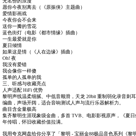
无名份的浪漫
愿你今夜别离去（《原振侠》主题曲）
爱情影画戏
今夜你会不会来
送你一瓣的雪花
蓝色街灯（电影《都市情缘》插曲）
一生最爱就是你
夏日倾情
如果这是情（《人在边缘》插曲）
Oh! 夜
我没有爱错
我会像你一样傻
孤单的人孤单的我
三、听感与收藏亮点
人声适配 HiFi 优势
黎明声线温柔细腻、中低音顺滑，天龙 20bit 重制弱化录音
编曲，声场开阔，适合音响测试人声与流行乐器解析力。
曲目含金量极高
集齐黎明生涯现象级金曲，多首 TVB、电影影视原声，《夏
年传唱，怀旧收藏价值拉满。
我用夸克网盘给你分享了「黎明 - 宝丽金88极品音色系列《黎明》