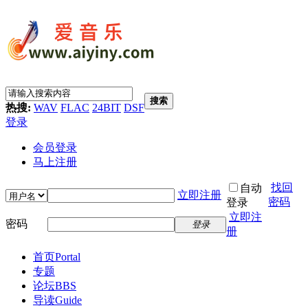
搜索
热搜:
WAV
FLAC
24BIT
DSF
登录
会员登录
马上注册
找回
自动
立即注册
密码
登录
立即注
密码
登录
册
首页
Portal
专题
论坛
BBS
导读
Guide