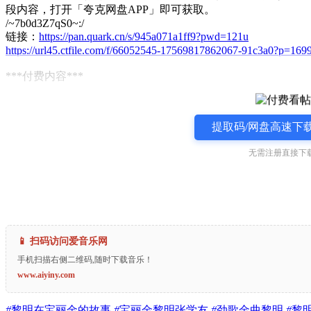
段内容，打开「夸克网盘APP」即可获取。
/~7b0d3Z7qS0~:/
链接：
https://pan.quark.cn/s/945a071a1ff9?pwd=121u
https://url45.ctfile.com/f/66052545-17569817862067-91c3a0?p=169
***付费内容***
提取码/网盘高速下载
无需注册直接下载
📱 扫码访问爱音乐网
手机扫描右侧二维码,随时下载音乐！
www.aiyiny.com
#
黎明在宝丽金的故事
#
宝丽金黎明张学友
#
劲歌金曲黎明
#
黎