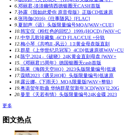
6.
邓丽君-淡淡幽情西德银圈无CASH首版
7.
孙露《我如此爱你 原音母版》正版CD低速原
8.
张玮伽(2016)《往事随风》[FLAC]
9.
夏韶声《谙》头版限量编号MQA[WAV+CUE]
10.
韩宝仪《粉红色的回忆》1999.(HQCD) [WAV+C
11.
中华儿歌珍藏集 -6CD FLAC/CUE +分轨
12.
梅小琴《共鸣II -风云》1∶1黄金母盘版直刻
13.
群星《上华世纪总冠军》4CD[低速原抓WAV+CU
14.
陈宁.2024 -《破晓》24K黄金直刻母盘 [WAV+
15.
《邓丽君15周年》德国银圈无cash首版
16.
陈果《海阔天空HQ》2023头版限量编号[低速
17.
蔻晴2023《遇见HQⅡ》头版限量编号[低速原
18.
露云娜-《下雨天》MQA限量版[WAV+整轨]
19.
粤语贺年歌曲 华纳群星贺新年3CD[WAV]2.20G
20.
曼里《天若有情》头版限量编号24K金碟 2023
更多
图文热点