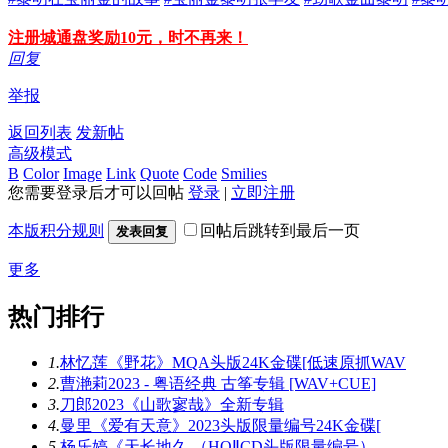
注册城通盘奖励10元，时不再来！
回复
举报
返回列表
发新帖
高级模式
B
Color
Image
Link
Quote
Code
Smilies
您需要登录后才可以回帖
登录
|
立即注册
本版积分规则
回帖后跳转到最后一页
发表回复
更多
热门排行
1.
林忆莲《野花》MQA头版24K金碟[低速原抓WAV
2.
曹滟莉2023 - 粤语经典 古筝专辑 [WAV+CUE]
3.
刀郎2023《山歌寥哉》全新专辑
4.
曼里《爱有天意》2023头版限量编号24K金碟[
5.
杨乐婷《天长地久 （HQⅡCD头版限量编号）