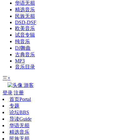
华语无损
精选音乐
民族无损
DSD-DSF
欧美音乐
试音专辑
纯音乐
DJ舞曲
古典音乐
MP3
音乐目录
×
三
游客
登录
注册
首页
Portal
专题
论坛
BBS
导读
Guide
华语无损
精选音乐
民族无损