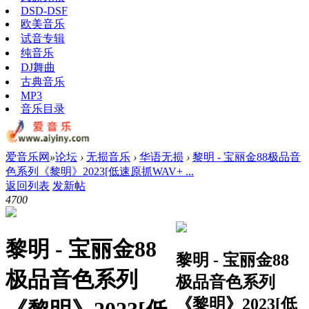
DSD-DSF
欧美音乐
试音专辑
纯音乐
DJ舞曲
古典音乐
MP3
音乐目录
爱音乐网
»
论坛
›
无损音乐
›
华语无损
›
黎明 - 宝丽金88极品音
色系列《黎明》2023[低速原抓WAV+ ...
返回列表
发新帖
470
0
黎明 - 宝丽金88
黎明 - 宝丽金88
极品音色系列
极品音色系列
《黎明》2023[低