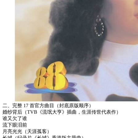
二、完整 17 首官方曲目（封底原版顺序）
婚纱背后（TVB《流氓大亨》插曲，生涯传世代表作）
谁又欠了谁
流下眼泪前
月亮光光（天涯孤客）
长城（纪录片《长城》香港版主题曲）