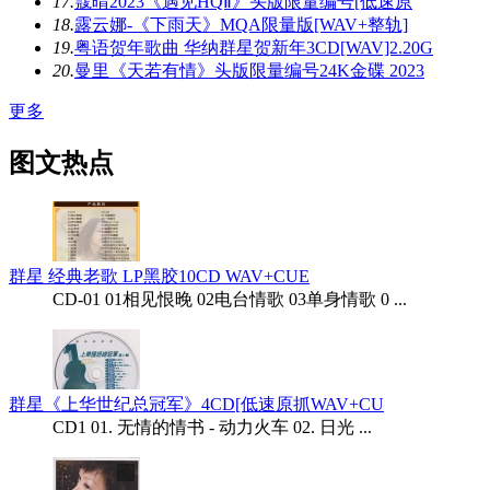
17.
蔻晴2023《遇见HQⅡ》头版限量编号[低速原
18.
露云娜-《下雨天》MQA限量版[WAV+整轨]
19.
粤语贺年歌曲 华纳群星贺新年3CD[WAV]2.20G
20.
曼里《天若有情》头版限量编号24K金碟 2023
更多
图文热点
群星 经典老歌 LP黑胶10CD WAV+CUE
CD-01 01相见恨晚 02电台情歌 03单身情歌 0 ...
群星《上华世纪总冠军》4CD[低速原抓WAV+CU
CD1 01. 无情的情书 - 动力火车 02. 日光 ...