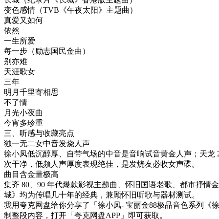
变色感情（TVB《午夜太阳》主题曲）
真爱又如何
依然
一生所爱
每一步（励志国民金曲）
别亦难
天涯歌女
三年
明月千里寄相思
不了情
月光小夜曲
今宵多珍重
三、听感与收藏亮点
独一无二女中音发烧人声
徐小凤低沉醇厚、自带气场的中音是音响试音黄金人声；天龙 20
次干净，低频人声厚度表现绝佳，是发烧友必收女声碟。
曲目含金量极高
集齐 80、90 年代爆款影视主题曲、怀旧国语老歌、都市抒
城》均为传唱几十年的经典，兼顾怀旧听歌与器材测试。
我用夸克网盘给你分享了「徐小凤- 宝丽金88极品音色系列《徐小凤
制整段内容，打开「夸克网盘APP」即可获取。