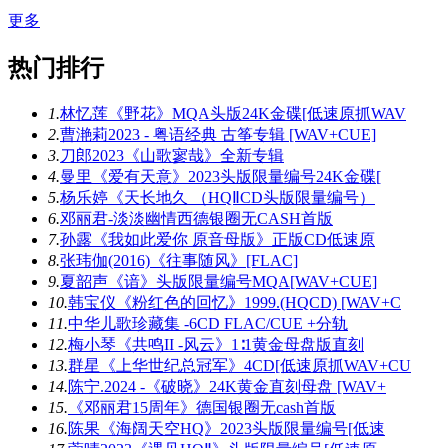
更多
热门排行
1.
林忆莲《野花》MQA头版24K金碟[低速原抓WAV
2.
曹滟莉2023 - 粤语经典 古筝专辑 [WAV+CUE]
3.
刀郎2023《山歌寥哉》全新专辑
4.
曼里《爱有天意》2023头版限量编号24K金碟[
5.
杨乐婷《天长地久 （HQⅡCD头版限量编号）
6.
邓丽君-淡淡幽情西德银圈无CASH首版
7.
孙露《我如此爱你 原音母版》正版CD低速原
8.
张玮伽(2016)《往事随风》[FLAC]
9.
夏韶声《谙》头版限量编号MQA[WAV+CUE]
10.
韩宝仪《粉红色的回忆》1999.(HQCD) [WAV+C
11.
中华儿歌珍藏集 -6CD FLAC/CUE +分轨
12.
梅小琴《共鸣II -风云》1∶1黄金母盘版直刻
13.
群星《上华世纪总冠军》4CD[低速原抓WAV+CU
14.
陈宁.2024 -《破晓》24K黄金直刻母盘 [WAV+
15.
《邓丽君15周年》德国银圈无cash首版
16.
陈果《海阔天空HQ》2023头版限量编号[低速