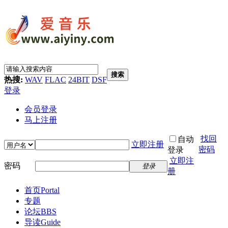
搜索
热搜:
WAV
FLAC
24BIT
DSF
登录
会员登录
马上注册
找回
自动
立即注册
密码
登录
立即注
密码
登录
册
首页
Portal
专题
论坛
BBS
导读
Guide