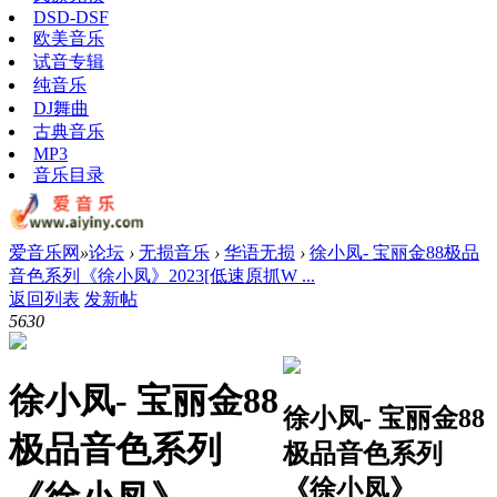
DSD-DSF
欧美音乐
试音专辑
纯音乐
DJ舞曲
古典音乐
MP3
音乐目录
爱音乐网
»
论坛
›
无损音乐
›
华语无损
›
徐小凤- 宝丽金88极品
音色系列《徐小凤》2023[低速原抓W ...
返回列表
发新帖
563
0
徐小凤- 宝丽金88
徐小凤- 宝丽金88
极品音色系列
极品音色系列
《徐小凤》