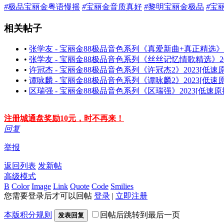
#
极品宝丽金粤语慢摇
#
宝丽金音质真好
#
黎明宝丽金极品
#
宝
相关帖子
•
张学友 - 宝丽金88极品音色系列《真爱新曲+真正精选》[
•
张学友 - 宝丽金88极品音色系列《丝丝记忆情歌精选》202
•
许冠杰 - 宝丽金88极品音色系列《许冠杰2》2023[低速原
•
谭咏麟 - 宝丽金88极品音色系列《谭咏麟2》2023[低速原
•
区瑞强 - 宝丽金88极品音色系列《区瑞强》2023[低速原抓
注册城通盘奖励10元，时不再来！
回复
举报
返回列表
发新帖
高级模式
B
Color
Image
Link
Quote
Code
Smilies
您需要登录后才可以回帖
登录
|
立即注册
本版积分规则
回帖后跳转到最后一页
发表回复