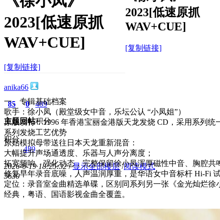
《徐小凤》
2023[低速原抓
2023[低速原抓
WAV+CUE]
WAV+CUE]
[复制链接]
[复制链接]
anika66
一、专辑基础档案
85
0
489
歌手：徐小凤（殿堂级女中音，乐坛公认 “小凤姐”）
主题
回帖
积分
原版发行：1996 年香港宝丽金港版天龙发烧 CD，采用系列统一 Denon
系列发烧工艺优势
积分
原始模拟母带送往日本天龙重新混音：
489
大幅提升声场通透度、乐器与人声分离度；
拓宽频响、强化动态，完整保留徐小凤浑厚磁性中音、胸腔共
2026-6-19 18:25:32
/
显示全部楼层
/
阅读模式
修复早年录音底噪，人声温润厚重，是华语女中音标杆 Hi-Fi 
563
0
定位：录音室金曲精选单碟，区别同系列另一张《金光灿烂徐小凤 89
经典，粤语、国语影视金曲全覆盖。