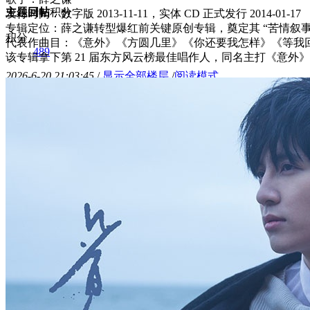
主题
回帖
积分
发行时间
：数字版 2013-11-11，实体 CD 正式发行 2014-01-17
专辑定位：薛之谦转型爆红前关键原创专辑，奠定其 “苦情叙事
积分
代表作曲目：《意外》《方圆几里》《你还要我怎样》《等我
489
该专辑拿下第 21 届东方风云榜最佳唱作人，同名主打《意
2026-6-20 21:03:45
/
显示全部楼层
/
阅读模式
568
0