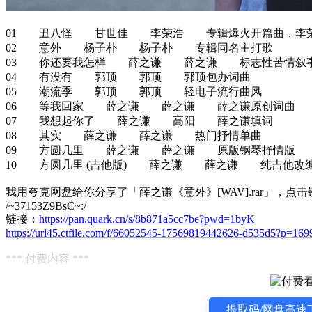
01 丑八怪 甘世佳 李荣浩 专辑爆火开篇曲，李
02 意外 杨子朴 杨子朴 专辑同名主打歌
03 你还要我怎样 薛之谦 薛之谦 标志性苦情叙
04 有没有 郭顶 郭顶 郭顶包办词曲
05 潮流季 郭顶 郭顶 轻电子流行曲风
06 等我回家 薛之谦 薛之谦 薛之谦原创词曲
07 我想起你了 薛之谦 高阳 薛之谦填词
08 其实 薛之谦 薛之谦 热门抒情单曲
09 方圆几里 薛之谦 薛之谦 原版钢琴抒情版
10 方圆几里 (吉他版) 薛之谦 薛之谦 纯吉他改
我用夸克网盘给你分享了「薛之谦《意外》[WAV].rar」，
/~37153Z9BsC~:/
链接：
https://pan.quark.cn/s/8b871a5cc7be?pwd=1byK
https://url45.ctfile.com/f/66052545-17569819442626-d535d5?p=169
*** 付费内容 ***
提取码/网盘高速