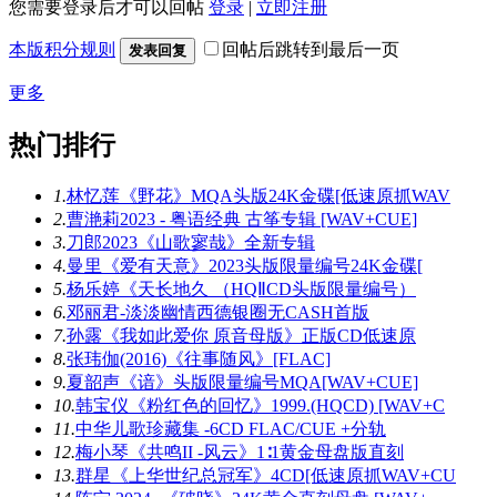
您需要登录后才可以回帖
登录
|
立即注册
本版积分规则
回帖后跳转到最后一页
发表回复
更多
热门排行
1.
林忆莲《野花》MQA头版24K金碟[低速原抓WAV
2.
曹滟莉2023 - 粤语经典 古筝专辑 [WAV+CUE]
3.
刀郎2023《山歌寥哉》全新专辑
4.
曼里《爱有天意》2023头版限量编号24K金碟[
5.
杨乐婷《天长地久 （HQⅡCD头版限量编号）
6.
邓丽君-淡淡幽情西德银圈无CASH首版
7.
孙露《我如此爱你 原音母版》正版CD低速原
8.
张玮伽(2016)《往事随风》[FLAC]
9.
夏韶声《谙》头版限量编号MQA[WAV+CUE]
10.
韩宝仪《粉红色的回忆》1999.(HQCD) [WAV+C
11.
中华儿歌珍藏集 -6CD FLAC/CUE +分轨
12.
梅小琴《共鸣II -风云》1∶1黄金母盘版直刻
13.
群星《上华世纪总冠军》4CD[低速原抓WAV+CU