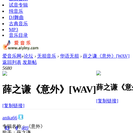
试音专辑
纯音乐
DJ舞曲
古典音乐
MP3
音乐目录
爱音乐网
»
论坛
›
无损音乐
›
华语无损
›
薛之谦《意外》[WAV]
返回列表
发新帖
568
0
薛之谦《意外
薛之谦《意外》[WAV]
[复制链接]
[复制链接]
anika66
专辑名称：《意外》
85
0
489
歌手：薛之谦