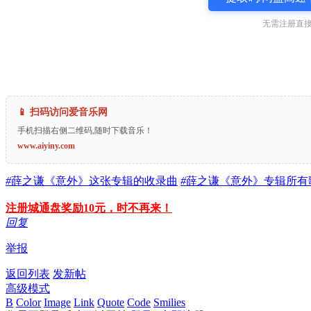
无需注册直接
📱 扫码访问爱音乐网
手机扫描右侧二维码,随时下载音乐！
www.aiyiny.com
#
薛之谦《意外》这张专辑的收录曲
#
薛之谦《意外》专辑所有
注册城通盘奖励10元，时不再来！
回复
举报
返回列表
发新帖
高级模式
B
Color
Image
Link
Quote
Code
Smilies