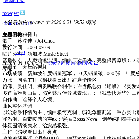
[复制链接]
nxwqwt
本帖最后由 nxwqwt 于 2026-6-21 19:52 编辑
180
0
1010
专辑名称：日出
主题
回帖
积分
歌手：蔡淳佳（Joi Chua）
积分
发行时间：2004-09-09
1010
唱片公司：新加坡 Music Street
音质特点：人声通透温润，编曲层次干净，完整保留原版 CD 
2026-6-21 19:48:34
/
显示全部楼层
/
阅读模式
声细节，无压缩损耗
486
0
市场成绩：新加坡年度销量冠军，10 天销量破 5000 张，年度总
万张，同名主打《陪我看日出》红遍华语区
哲佩、吴佳明、柯贵民联合制作；许哲佩包办《蝴蝶》《突发
多首高难度曲目，拓宽蔡淳佳音域表现力；《我想快乐些》由
自作曲，诠释个人心境。
曲风整体基调
以治愈系抒情为主，编曲极简克制，弱化华丽配器，重点突出
净温润、自带暖感的声线；穿插 Bossa Nova、钢琴纯间奏丰
体氛围清淡隽永，治愈感极强。
主打《陪我看日出》亮点
改编冲绳民谣《泪光闪闪》，钢琴极简编曲，人声细腻伤感却