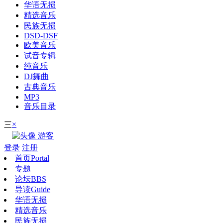
华语无损
精选音乐
民族无损
DSD-DSF
欧美音乐
试音专辑
纯音乐
DJ舞曲
古典音乐
MP3
音乐目录
×
三
游客
登录
注册
首页
Portal
专题
论坛
BBS
导读
Guide
华语无损
精选音乐
民族无损