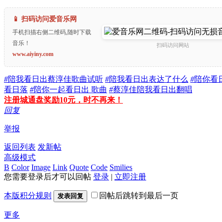
📱 扫码访问爱音乐网
手机扫描右侧二维码,随时下载
音乐！
扫码访问网站
www.aiyiny.com
#
陪我看日出蔡淳佳歌曲试听
#
陪我看日出表达了什么
#
陪你看
看日落
#
陪你一起看日出 歌曲
#
蔡淳佳陪我看日出翻唱
注册城通盘奖励10元，时不再来！
回复
举报
返回列表
发新帖
高级模式
B
Color
Image
Link
Quote
Code
Smilies
您需要登录后才可以回帖
登录
|
立即注册
本版积分规则
回帖后跳转到最后一页
发表回复
更多