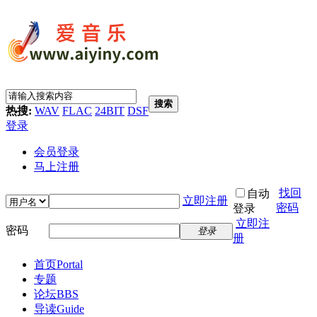
搜索
热搜:
WAV
FLAC
24BIT
DSF
登录
会员登录
马上注册
找回
自动
立即注册
密码
登录
立即注
密码
登录
册
首页
Portal
专题
论坛
BBS
导读
Guide