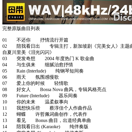
完整原版曲目列表
01 不还你 抒情流行开篇
02 陪我看日出 专辑主打，新加坡剧《完美女人》主题
自夏川里美《泪光闪闪》
03 突发奇想 2004 年度热门 K 歌金曲
04 与生俱来 细腻治愈抒情
05 Rain (Interlude) 纯钢琴短间奏
06 雨天 氛围感慢歌
07 爱上你的时候 轻情歌
08 好女人 Bossa Nova 曲风，专辑风格亮点
09 Future (Interlude) 器乐间奏
10 你的未来 温柔叙事向
11 我想快乐些 蔡淳佳个人作曲作品
12 蝴蝶 许哲佩词曲创作，代表作
13 看见 Bonus 曲目，出道经典单曲
14 陪我看日出 (Karaoke) 纯伴奏版