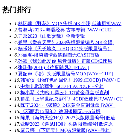
热门排行
1.
林忆莲《野花》MQA头版24K金碟[低速原抓WAV
2.
曹滟莉2023 - 粤语经典 古筝专辑 [WAV+CUE]
3.
刀郎2023《山歌寥哉》全新专辑
4.
曼里《爱有天意》2023头版限量编号24K金碟[
5.
杨乐婷《天长地久 （HQⅡCD头版限量编号）
6.
邓丽君-淡淡幽情西德银圈无CASH首版
7.
孙露《我如此爱你 原音母版》正版CD低速原
8.
张玮伽(2016)《往事随风》[FLAC]
9.
夏韶声《谙》头版限量编号MQA[WAV+CUE]
10.
韩宝仪《粉红色的回忆》1999.(HQCD) [WAV+C
11.
中华儿歌珍藏集 -6CD FLAC/CUE +分轨
12.
梅小琴《共鸣II -风云》1∶1黄金母盘版直刻
13.
群星《上华世纪总冠军》4CD[低速原抓WAV+CU
14.
陈宁.2024 -《破晓》24K黄金直刻母盘 [WAV+
15.
《邓丽君15周年》德国银圈无cash首版
16.
陈果《海阔天空HQ》2023头版限量编号[低速
17.
蔻晴2023《遇见HQⅡ》头版限量编号[低速原
18.
露云娜-《下雨天》MQA限量版[WAV+整轨]