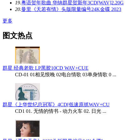
19.
粤语贺年歌曲 华纳群星贺新年3CD[WAV]2.20G
20.
曼里《天若有情》头版限量编号24K金碟 2023
更多
图文热点
群星 经典老歌 LP黑胶10CD WAV+CUE
CD-01 01相见恨晚 02电台情歌 03单身情歌 0 ...
群星《上华世纪总冠军》4CD[低速原抓WAV+CU
CD1 01. 无情的情书 - 动力火车 02. 日光 ...