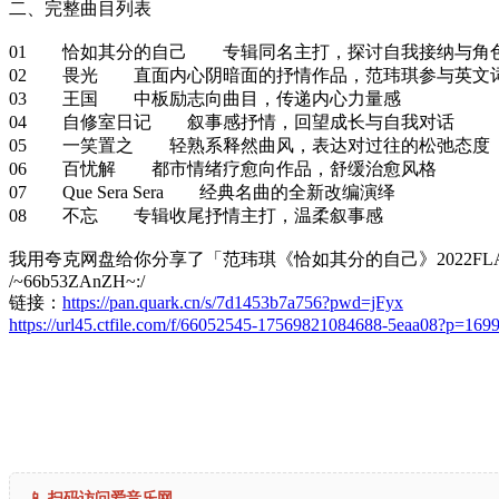
二、完整曲目列表
01 恰如其分的自己 专辑同名主打，探讨自我接纳与角
02 畏光 直面内心阴暗面的抒情作品，范玮琪参与英文
03 王国 中板励志向曲目，传递内心力量感
04 自修室日记 叙事感抒情，回望成长与自我对话
05 一笑置之 轻熟系释然曲风，表达对过往的松弛态度
06 百忧解 都市情绪疗愈向作品，舒缓治愈风格
07 Que Sera Sera 经典名曲的全新改编演绎
08 不忘 专辑收尾抒情主打，温柔叙事感
我用夸克网盘给你分享了「范玮琪《恰如其分的自己》2022FLAC
/~66b53ZAnZH~:/
链接：
https://pan.quark.cn/s/7d1453b7a756?pwd=jFyx
https://url45.ctfile.com/f/66052545-17569821084688-5eaa08?p=169
📱 扫码访问爱音乐网