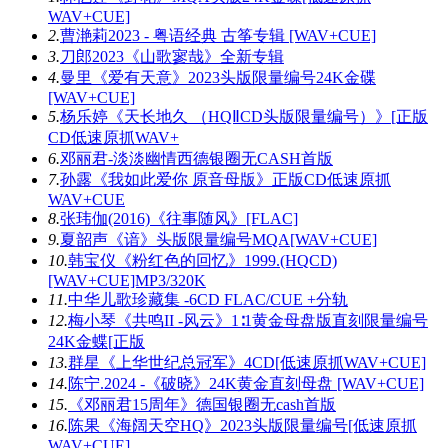
WAV+CUE]
2.
曹滟莉2023 - 粤语经典 古筝专辑 [WAV+CUE]
3.
刀郎2023《山歌寥哉》全新专辑
4.
曼里《爱有天意》2023头版限量编号24K金碟
[WAV+CUE]
5.
杨乐婷《天长地久 （HQⅡCD头版限量编号）》[正版
CD低速原抓WAV+
6.
邓丽君-淡淡幽情西德银圈无CASH首版
7.
孙露《我如此爱你 原音母版》正版CD低速原抓
WAV+CUE
8.
张玮伽(2016)《往事随风》[FLAC]
9.
夏韶声《谙》头版限量编号MQA[WAV+CUE]
10.
韩宝仪《粉红色的回忆》1999.(HQCD)
[WAV+CUE]MP3/320K
11.
中华儿歌珍藏集 -6CD FLAC/CUE +分轨
12.
梅小琴《共鸣II -风云》1∶1黄金母盘版直刻限量编号
24K金蝶[正版
13.
群星《上华世纪总冠军》4CD[低速原抓WAV+CUE]
14.
陈宁.2024 -《破晓》24K黄金直刻母盘 [WAV+CUE]
15.
《邓丽君15周年》德国银圈无cash首版
16.
陈果《海阔天空HQ》2023头版限量编号[低速原抓
WAV+CUE]