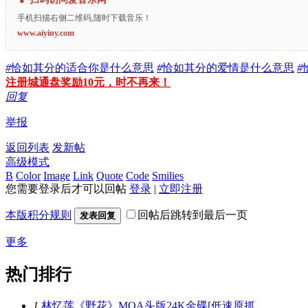
手机扫描右侧二维码,随时下载音乐！
www.aiyiny.com
#
恰如其分的适合你是什么意思
#
恰如其分的爱情是什么意思
#
注册城通盘奖励10元，时不再来！
回复
举报
返回列表
发新帖
高级模式
B
Color
Image
Link
Quote
Code
Smilies
您需要登录后才可以回帖
登录
|
立即注册
本版积分规则
回帖后跳转到最后一页
发表回复
更多
热门排行
1.
林忆莲《野花》MQA头版24K金碟[低速原抓