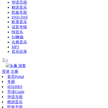
华语无损
精选音乐
民族无损
DSD-DSF
欧美音乐
试音专辑
纯音乐
DJ舞曲
古典音乐
MP3
音乐目录
×
三
游客
登录
注册
首页
Portal
专题
论坛
BBS
导读
Guide
华语无损
精选音乐
民族无损