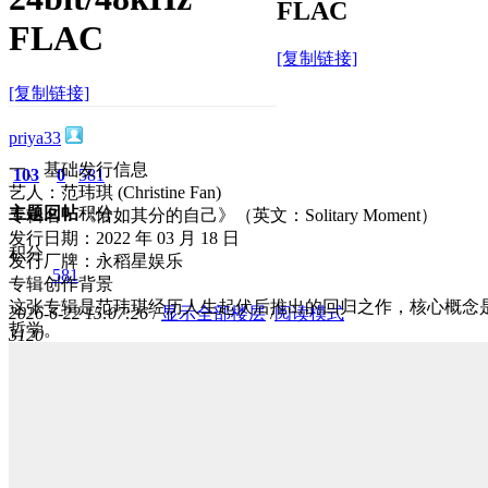
FLAC
FLAC
[复制链接]
[复制链接]
priya33
一、基础发行信息
103
0
581
艺人：范玮琪 (Christine Fan)
主题
回帖
积分
专辑名：《恰如其分的自己》（英文：Solitary Moment）
发行日期：2022 年 03 月 18 日
积分
发行厂牌：永稻星娱乐
581
专辑创作背景
这张专辑是范玮琪经历人生起伏后推出的回归之作，核心概念
2026-6-22 15:07:26
/
显示全部楼层
/
阅读模式
哲学。
312
0