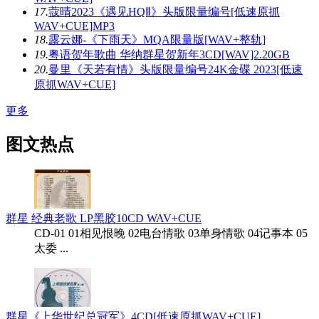
17.
蔻晴2023《遇见HQⅡ》头版限量编号[低速原抓
WAV+CUE]MP3
18.
露云娜-《下雨天》MQA限量版[WAV+整轨]
19.
粤语贺年歌曲 华纳群星贺新年3CD[WAV]2.20GB
20.
曼里《天若有情》头版限量编号24K金碟 2023[低速
原抓WAV+CUE]
更多
图文热点
群星 经典老歌 LP黑胶10CD WAV+CUE
CD-01 01相见恨晚 02电台情歌 03单身情歌 04记事本 05
太委 ...
群星《上华世纪总冠军》4CD[低速原抓WAV+CUE]