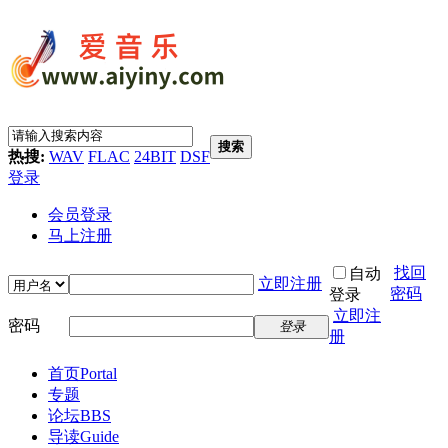
搜索
热搜:
WAV
FLAC
24BIT
DSF
登录
会员登录
马上注册
找回
自动
立即注册
密码
登录
立即注
密码
登录
册
首页
Portal
专题
论坛
BBS
导读
Guide