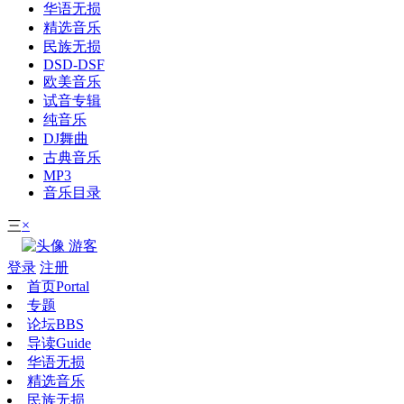
华语无损
精选音乐
民族无损
DSD-DSF
欧美音乐
试音专辑
纯音乐
DJ舞曲
古典音乐
MP3
音乐目录
×
三
游客
登录
注册
首页
Portal
专题
论坛
BBS
导读
Guide
华语无损
精选音乐
民族无损