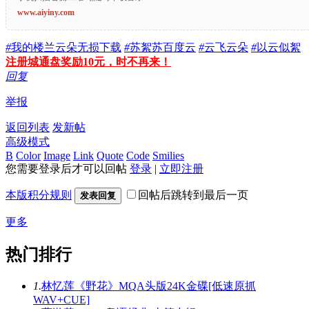
www.aiyiny.com
#
我的楼兰云朵无损下载
#
苏絮苏百度云
#
云飞云朵
#
以云似絮
注册城通盘奖励10元，时不再来！
回复
举报
返回列表
发新帖
高级模式
B
Color
Image
Link
Quote
Code
Smilies
您需要登录后才可以回帖
登录
|
立即注册
本版积分规则
回帖后跳转到最后一页
发表回复
更多
热门排行
1.
林忆莲《野花》MQA头版24K金碟[低速原抓
WAV+CUE]