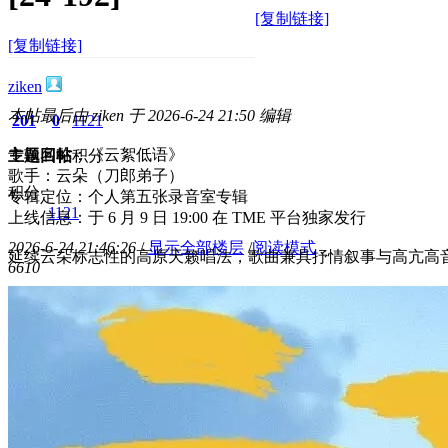
[复制链接]
[复制链接]
ziken
本帖最后由 ziken 于 2026-6-24 21:50 编辑
201
0
1121
专辑名称：《云絮低语》
主题
回帖
积分
歌手：云朵（刀郎弟子）
积分
专辑定位：个人第五张录音室专辑
1121
上线信息：于 6 月 9 日 19:00 在 TME 平台独家发行
2026-6-24 21:46:26
/
显示全部楼层
/
阅读模式
延续云朵标志性的高原天籁唱法，歌曲兼具抒情叙事与高亢高
661
0