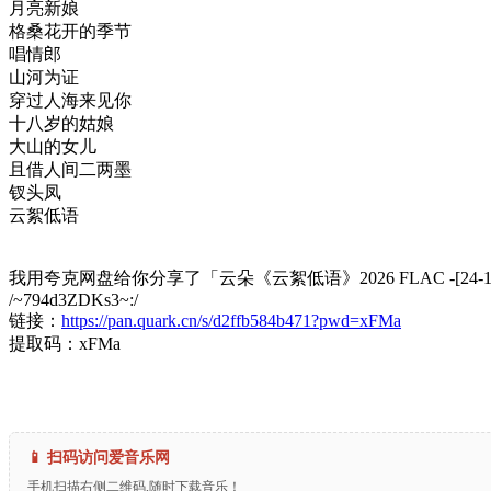
月亮新娘
格桑花开的季节
唱情郎
山河为证
穿过人海来见你
十八岁的姑娘
大山的女儿
且借人间二两墨
钗头凤
云絮低语
我用夸克网盘给你分享了「云朵《云絮低语》2026 FLAC -[2
/~794d3ZDKs3~:/
链接：
https://pan.quark.cn/s/d2ffb584b471?pwd=xFMa
提取码：xFMa
📱 扫码访问爱音乐网
手机扫描右侧二维码,随时下载音乐！