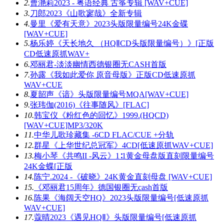
2.
曹滟莉2023 - 粤语经典 古筝专辑 [WAV+CUE]
3.
刀郎2023《山歌寥哉》全新专辑
4.
曼里《爱有天意》2023头版限量编号24K金碟
[WAV+CUE]
5.
杨乐婷《天长地久 （HQⅡCD头版限量编号）》[正版
CD低速原抓WAV+
6.
邓丽君-淡淡幽情西德银圈无CASH首版
7.
孙露《我如此爱你 原音母版》正版CD低速原抓
WAV+CUE
8.
夏韶声《谙》头版限量编号MQA[WAV+CUE]
9.
张玮伽(2016)《往事随风》[FLAC]
10.
韩宝仪《粉红色的回忆》1999.(HQCD)
[WAV+CUE]MP3/320K
11.
中华儿歌珍藏集 -6CD FLAC/CUE +分轨
12.
群星《上华世纪总冠军》4CD[低速原抓WAV+CUE]
13.
梅小琴《共鸣II -风云》1∶1黄金母盘版直刻限量编号
24K金蝶[正版
14.
陈宁.2024 -《破晓》24K黄金直刻母盘 [WAV+CUE]
15.
《邓丽君15周年》德国银圈无cash首版
16.
陈果《海阔天空HQ》2023头版限量编号[低速原抓
WAV+CUE]
17.
蔻晴2023《遇见HQⅡ》头版限量编号[低速原抓