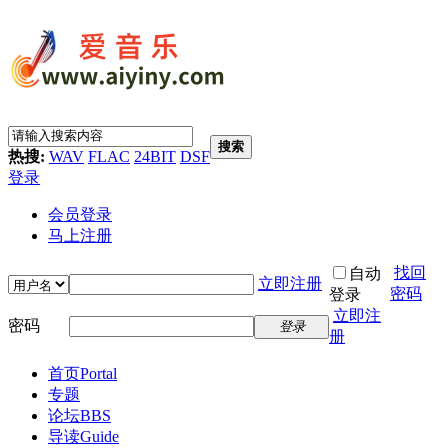
搜索
热搜:
WAV
FLAC
24BIT
DSF
登录
会员登录
马上注册
找回
自动
立即注册
密码
登录
立即注
密码
登录
册
首页
Portal
专题
论坛
BBS
导读
Guide