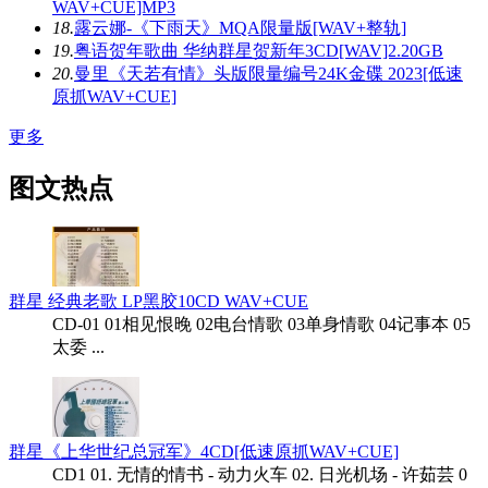
WAV+CUE]MP3
18.
露云娜-《下雨天》MQA限量版[WAV+整轨]
19.
粤语贺年歌曲 华纳群星贺新年3CD[WAV]2.20GB
20.
曼里《天若有情》头版限量编号24K金碟 2023[低速
原抓WAV+CUE]
更多
图文热点
群星 经典老歌 LP黑胶10CD WAV+CUE
CD-01 01相见恨晚 02电台情歌 03单身情歌 04记事本 05
太委 ...
群星《上华世纪总冠军》4CD[低速原抓WAV+CUE]
CD1 01. 无情的情书 - 动力火车 02. 日光机场 - 许茹芸 0