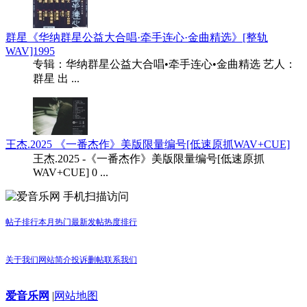
群星《华纳群星公益大合唱·牵手连心·金曲精选》[整轨
WAV]1995
专辑：华纳群星公益大合唱•牵手连心•金曲精选 艺人：
群星 出 ...
王杰.2025 《一番杰作》美版限量编号[低速原抓WAV+CUE]
王杰.2025 -《一番杰作》美版限量编号[低速原抓
WAV+CUE] 0 ...
手机扫描访问
帖子排行
本月热门
最新发帖
热度排行
关于我们
网站简介
投诉删帖
联系我们
爱音乐网
|
网站地图