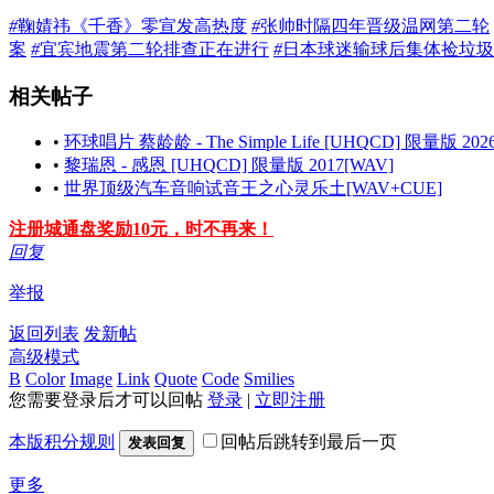
#
鞠婧祎《千香》零宣发高热度
#
张帅时隔四年晋级温网第二轮
案
#
宜宾地震第二轮排查正在进行
#
日本球迷输球后集体捡垃圾
相关帖子
•
环球唱片 蔡龄龄 - The Simple Life [UHQCD] 限量版 202
•
黎瑞恩 - 感恩 [UHQCD] 限量版 2017[WAV]
•
世界顶级汽车音响试音王之心灵乐土[WAV+CUE]
注册城通盘奖励10元，时不再来！
回复
举报
返回列表
发新帖
高级模式
B
Color
Image
Link
Quote
Code
Smilies
您需要登录后才可以回帖
登录
|
立即注册
本版积分规则
回帖后跳转到最后一页
发表回复
更多