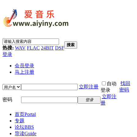
搜索
热搜:
WAV
FLAC
24BIT
DSF
登录
会员登录
马上注册
找回
自动
立即注册
密码
登录
立即注
密码
登录
册
首页
Portal
专题
论坛
BBS
导读
Guide