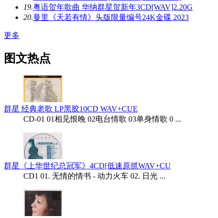
19.
粤语贺年歌曲 华纳群星贺新年3CD[WAV]2.20G
20.
曼里《天若有情》头版限量编号24K金碟 2023
更多
图文热点
群星 经典老歌 LP黑胶10CD WAV+CUE
CD-01 01相见恨晚 02电台情歌 03单身情歌 0 ...
群星《上华世纪总冠军》4CD[低速原抓WAV+CU
CD1 01. 无情的情书 - 动力火车 02. 日光 ...