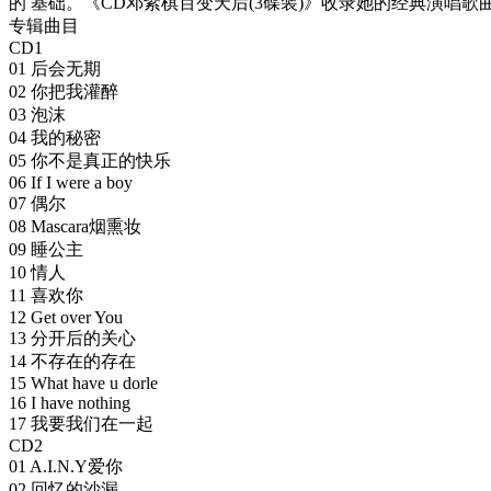
的 基础。《CD邓紫棋百变天后(3碟装)》收录她的经典演唱歌
专辑曲目
CD1
01 后会无期
02 你把我灌醉
03 泡沫
04 我的秘密
05 你不是真正的快乐
06 If I were a boy
07 偶尔
08 Mascara烟熏妆
09 睡公主
10 情人
11 喜欢你
12 Get over You
13 分开后的关心
14 不存在的存在
15 What have u dorle
16 I have nothing
17 我要我们在一起
CD2
01 A.I.N.Y爱你
02 回忆的沙漏