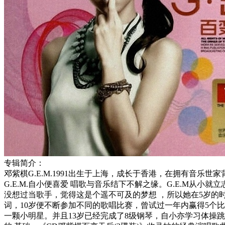
专辑简介：
邓紫棋G.E.M.1991出生于上海，成长于香港，在拥有音乐
G.E.M.自小便喜爱 唱歌与音乐结下不解之缘。G.E.M从小
没想过当歌手，觉得这是个遥不可及的梦想 ，所以她在5岁的
词，10岁便不断参加不同的歌唱比赛，曾试过一年内赢得5个比
一颗小明星。并且13岁已经完成了8级钢琴，自小亦学习体操