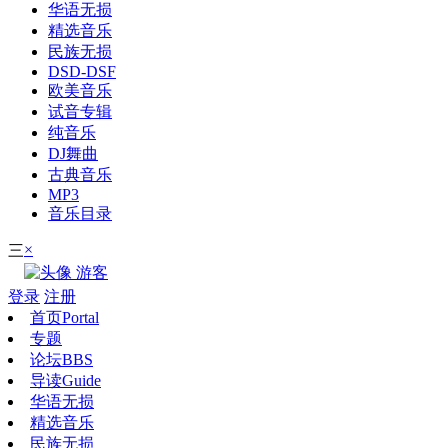
华语无损
精选音乐
民族无损
DSD-DSF
欧美音乐
试音专辑
纯音乐
DJ舞曲
古典音乐
MP3
音乐目录
×
三
游客
登录
注册
首页
Portal
专题
论坛
BBS
导读
Guide
华语无损
精选音乐
民族无损