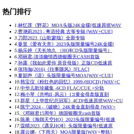
热门排行
1.
林忆莲《野花》MQA头版24K金碟[低速原抓WAV
2.
曹滟莉2023 - 粤语经典 古筝专辑 [WAV+CUE]
3.
刀郎2023《山歌寥哉》全新专辑
4.
曼里《爱有天意》2023头版限量编号24K金碟[
5.
杨乐婷《天长地久 （HQⅡCD头版限量编号）
6.
邓丽君-淡淡幽情西德银圈无CASH首版
7.
孙露《我如此爱你 原音母版》正版CD低速原
8.
张玮伽(2016)《往事随风》[FLAC]
9.
夏韶声《谙》头版限量编号MQA[WAV+CUE]
10.
韩宝仪《粉红色的回忆》1999.(HQCD) [WAV+C
11.
中华儿歌珍藏集 -6CD FLAC/CUE +分轨
12.
梅小琴《共鸣II -风云》1∶1黄金母盘版直刻
13.
群星《上华世纪总冠军》4CD[低速原抓WAV+CU
14.
陈宁.2024 -《破晓》24K黄金直刻母盘 [WAV+
15.
《邓丽君15周年》德国银圈无cash首版
16.
陈果《海阔天空HQ》2023头版限量编号[低速
17.
蔻晴2023《遇见HQⅡ》头版限量编号[低速原
18.
露云娜-《下雨天》MQA限量版[WAV+整轨]