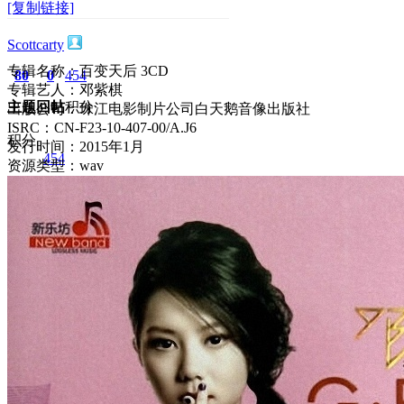
[复制链接]
Scottcarty
专辑名称：百变天后 3CD
80
0
454
专辑艺人：邓紫棋
主题
回帖
积分
出版公司：珠江电影制片公司白天鹅音像出版社
ISRC：CN-F23-10-407-00/A.J6
积分
发行时间：2015年1月
454
资源类型：wav
2026-6-25 11:35:18
/
显示全部楼层
/
阅读模式
794
0