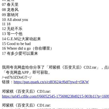
07 春天里
08 龙卷风
09 塞纳河
10 All about you
11 18
12 无处不乐
13 等一个他
14 G.E.M让大家动起来
15 Good to be bad
16 Where did u go（你在哪里）
17 有多少爱可以重来
我用夸克网盘给你分享了「邓紫棋《百变天后》CD2.rar」，
「夸克网盘APP」即可获取。
/~ed7b3ZDoGT~:/
链接：
https://pan.quark.cn/s/cd83624cf6df?pwd=t5KW
邓紫棋《百变天后》CD3.rar:
https://url45.ctfile.com/f/66052545-17569823849215-903b11?p=169
邓紫棋《百变天后》CD1.rar: