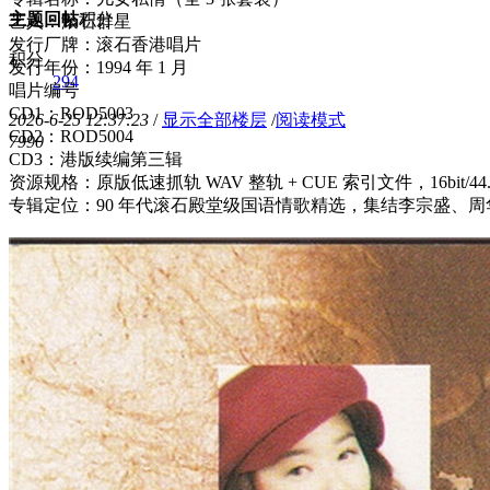
主题
回帖
积分
艺人：滚石群星
发行厂牌：滚石香港唱片
积分
发行年份：1994 年 1 月
294
唱片编号
CD1：ROD5003
2026-6-25 12:37:23
/
显示全部楼层
/
阅读模式
CD2：ROD5004
799
0
CD3：港版续编第三辑
资源规格：原版低速抓轨 WAV 整轨 + CUE 索引文件，16bit
专辑定位：90 年代滚石殿堂级国语情歌精选，集结李宗盛、