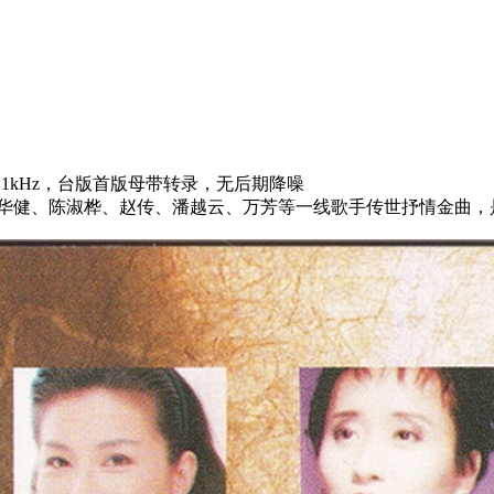
/44.1kHz，台版首版母带转录，无后期降噪
周华健、陈淑桦、赵传、潘越云、万芳等一线歌手传世抒情金曲