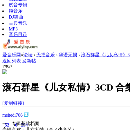
试音专辑
纯音乐
DJ舞曲
古典音乐
MP3
音乐目录
爱音乐网
»
论坛
›
无损音乐
›
华语无损
›
滚石群星《儿女私情》3CD
返回列表
发新帖
799
0
滚石群星《儿女私情》3CD 合集
[复制链接]
mehedi706
一、专辑基础档案
52
0
294
专辑名称：儿女私情（全 3 张套装）