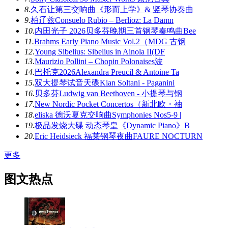
8.
久石让第三交响曲《形而上学》& 竖琴协奏曲
9.
柏辽兹Consuelo Rubio – Berlioz: La Damn
10.
内田光子 2026贝多芬晚期三首钢琴奏鸣曲Bee
11.
Brahms Early Piano Music Vol.2（MDG 古钢
12.
Young Sibelius: Sibelius in Ainola II(DF
13.
Maurizio Pollini – Chopin Polonaises波
14.
巴托克2026Alexandra Preucil & Antoine Ta
15.
双大提琴试音天碟Kian Soltani - Paganini
16.
贝多芬Ludwig van Beethoven - 小提琴与钢
17.
New Nordic Pocket Concertos（新北欧・袖
18.
eliska 德沃夏克交响曲Symphonies Nos5-9 |
19.
极品发烧大碟 动态琴皇《Dynamic Piano》B
20.
Eric Heidsieck 福莱钢琴夜曲FAURE NOCTURN
更多
图文热点