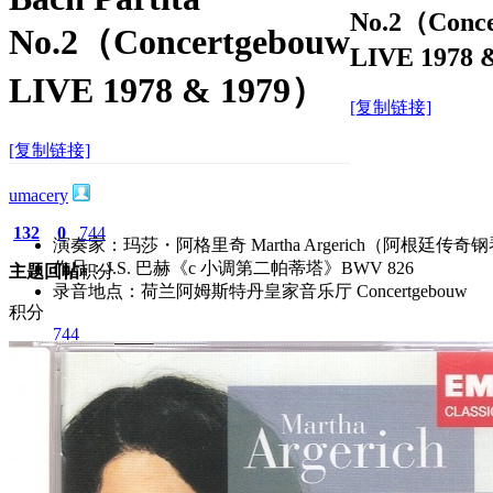
No.2（Conce
No.2（Concertgebouw
LIVE 1978 
LIVE 1978 & 1979）
[复制链接]
[复制链接]
umacery
132
0
744
演奏家
：玛莎・阿格里奇 Martha Argerich（阿根廷传奇
作品
：J.S. 巴赫《c 小调第二帕蒂塔》BWV 826
主题
回帖
积分
录音地点
：荷兰阿姆斯特丹皇家音乐厅 Concertgebouw
积分
744
2026-6-27 14:36:20
/
显示全部楼层
/
阅读模式
421
0