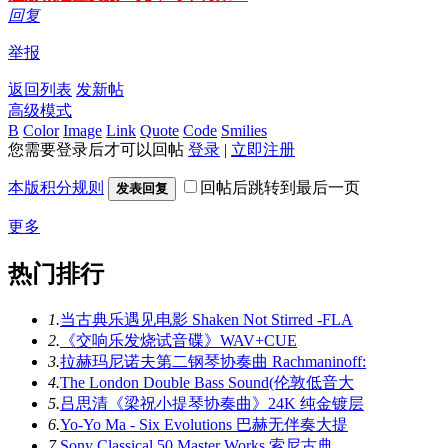
回复
举报
返回列表
发新帖
高级模式
B
Color
Image
Link
Quote
Code
Smilies
您需要登录后才可以回帖
登录
|
立即注册
本版积分规则
回帖后跳转到最后一页
发表回复
更多
热门排行
1.
当古典乐遇见电影 Shaken Not Stirred -FLA
2.
《交响乐发烧试音碟》WAV+CUE
3.
拉赫玛尼诺夫第二钢琴协奏曲 Rachmaninoff:
4.
The London Double Bass Sound(伦敦低音大
5.
吕思清《梁祝小提琴协奏曲》24K 纯金镀层
6.
Yo-Yo Ma - Six Evolutions 巴赫无伴奏大提
7.
Sony Classical 50 Master Works 索尼古典