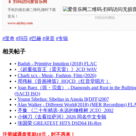
📱 扫码访问爱音乐网
手机扫描右侧二维码,随时下载
音乐！
扫码访问网站
www.aiyiny.com
#
里奇
#
玛莎
#
巴赫
#
录音
#
专辑
相关帖子
•
Badub - Primitive Intuition (2018) FLAC
•
《超重低音王（震天雷）》2CD WAV
•
Charli xcx - Music, Fashion, Film (2026)
•
邓伟标《音画禅笛》HQCD（红音堂唱片 ）
•
Joan Baez（琼・贝兹） - Diamonds and Rust in the Bullring
(SACD ISO)
•
Young Sibelius: Sibelius in Ainola II(DFF)2007
•
Alan Walker - Different World(2018) (MER Recordings) F
•
齐豫 《二十年精选·永远的橄榄树 2CD》2002
•
小钢刀《去看拉萨河》2026 同名中文专辑
•
张国荣 GREATEST HITS DSD64 Hi-Res
注册城通盘奖励10元，时不再来！