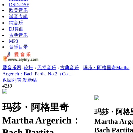
DSD-DSF
欧美音乐
试音专辑
纯音乐
DJ舞曲
古典音乐
MP3
音乐目录
爱音乐网
»
论坛
›
无损音乐
›
古典音乐
›
玛莎・阿格里奇Martha
Argerich：Bach Partita No.2（Co ...
返回列表
发新帖
421
0
玛莎・阿格里奇
玛莎・阿格
Martha Argerich：
Martha Arg
Bach Partit
Bach Partita