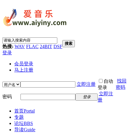
搜索
热搜:
WAV
FLAC
24BIT
DSF
登录
会员登录
马上注册
找回
自动
立即注册
密码
登录
立即注
密码
登录
册
首页
Portal
专题
论坛
BBS
导读
Guide