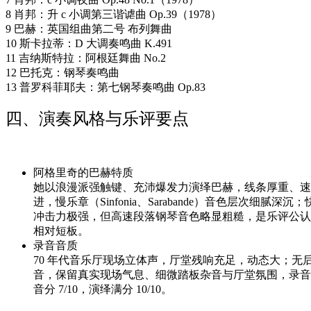
8 肖邦：升 c 小调第三谐谑曲 Op.39（1978）
9 巴赫：英国组曲第二号 布列舞曲
10 斯卡拉蒂：D 大调奏鸣曲 K.491
11 吉纳斯特拉：阿根廷舞曲 No.2
12 巴托克：钢琴奏鸣曲
13 普罗科菲耶夫：第七钢琴奏鸣曲 Op.83
四、演奏风格与乐评要点
阿格里奇的巴赫特质
她以浪漫派强触键、充沛爆发力演绎巴赫，线条厚重、速
进，慢乐章（Sinfonia、Sarabande）音色层次细腻深沉
冲击力极强，但高速段落钢琴音色略显粗糙，是乐评公认
相对短板。
录音音质
70 年代音乐厅现场立体声，厅堂残响充足，动态大；无
音，保留真实现场气息、细微踏板杂音与厅堂氛围，录音
音分 7/10，演绎满分 10/10。