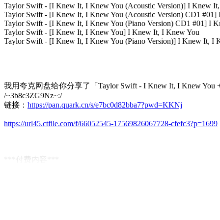
Taylor Swift - [I Knew It, I Knew You (Acoustic Version)] I Knew I
Taylor Swift - [I Knew It, I Knew You (Acoustic Version) CD1 #01] 
Taylor Swift - [I Knew It, I Knew You (Piano Version) CD1 #01] I K
Taylor Swift - [I Knew It, I Knew You] I Knew It, I Knew You
Taylor Swift - [I Knew It, I Knew You (Piano Version)] I Knew It, 
我用夸克网盘给你分享了「Taylor Swift - I Knew It, I Knew Yo
/~3b8c3ZG9Nz~:/
链接：
https://pan.quark.cn/s/e7bc0d82bba7?pwd=KKNj
https://url45.ctfile.com/f/66052545-17569826067728-cfefc3?p=1699
***付费内容***