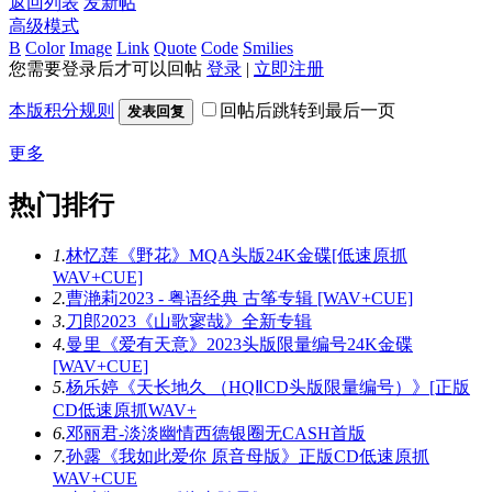
返回列表
发新帖
高级模式
B
Color
Image
Link
Quote
Code
Smilies
您需要登录后才可以回帖
登录
|
立即注册
本版积分规则
回帖后跳转到最后一页
发表回复
更多
热门排行
1.
林忆莲《野花》MQA头版24K金碟[低速原抓
WAV+CUE]
2.
曹滟莉2023 - 粤语经典 古筝专辑 [WAV+CUE]
3.
刀郎2023《山歌寥哉》全新专辑
4.
曼里《爱有天意》2023头版限量编号24K金碟
[WAV+CUE]
5.
杨乐婷《天长地久 （HQⅡCD头版限量编号）》[正版
CD低速原抓WAV+
6.
邓丽君-淡淡幽情西德银圈无CASH首版
7.
孙露《我如此爱你 原音母版》正版CD低速原抓
WAV+CUE