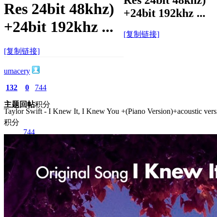
Res 24bit 48khz)
+24bit 192khz ...
+24bit 192khz ...
[复制链接]
[复制链接]
umacery
132
0
744
主题
回帖
积分
Taylor Swift - I Knew It, I Knew You +(Piano Version)+acoustic
积分
744
2026-6-27 16:33:15
/
显示全部楼层
/
阅读模式
525
0