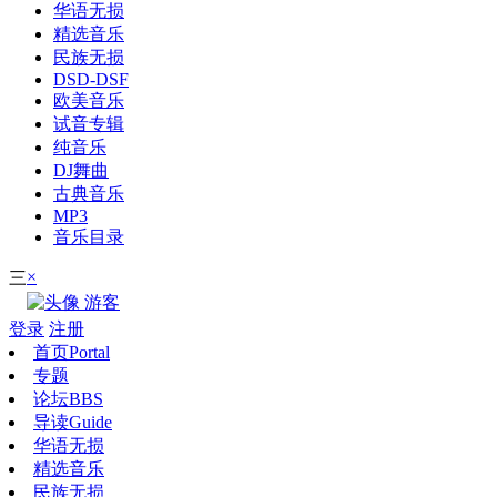
华语无损
精选音乐
民族无损
DSD-DSF
欧美音乐
试音专辑
纯音乐
DJ舞曲
古典音乐
MP3
音乐目录
×
三
游客
登录
注册
首页
Portal
专题
论坛
BBS
导读
Guide
华语无损
精选音乐
民族无损