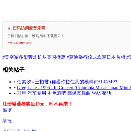
📱 扫码访问爱音乐网
手机扫描右侧二维码,随时下载音乐！
www.aiyiny.com
#
美空军多架轰炸机从英国撤离
#
莫迪举行仪式欢迎日本首相
#
相关帖子
•
任素汐 - 王招君 (你看你拉住我的模样)FALC/MP3
•
Greg Lake - 1995 - In Concert (Columbia Music Japan Min
•
群星 汽车专用 本色酒吧 高保真舞曲 WAV整轨
注册城通盘奖励10元，时不再来！
回复
举报