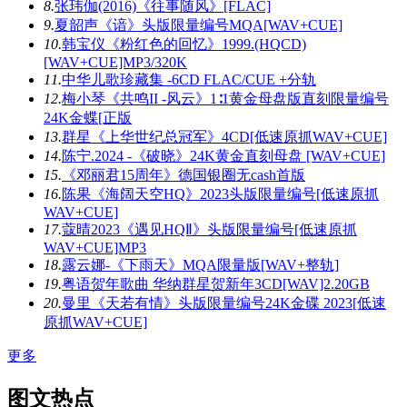
8.
张玮伽(2016)《往事随风》[FLAC]
9.
夏韶声《谙》头版限量编号MQA[WAV+CUE]
10.
韩宝仪《粉红色的回忆》1999.(HQCD)
[WAV+CUE]MP3/320K
11.
中华儿歌珍藏集 -6CD FLAC/CUE +分轨
12.
梅小琴《共鸣II -风云》1∶1黄金母盘版直刻限量编号
24K金蝶[正版
13.
群星《上华世纪总冠军》4CD[低速原抓WAV+CUE]
14.
陈宁.2024 -《破晓》24K黄金直刻母盘 [WAV+CUE]
15.
《邓丽君15周年》德国银圈无cash首版
16.
陈果《海阔天空HQ》2023头版限量编号[低速原抓
WAV+CUE]
17.
蔻晴2023《遇见HQⅡ》头版限量编号[低速原抓
WAV+CUE]MP3
18.
露云娜-《下雨天》MQA限量版[WAV+整轨]
19.
粤语贺年歌曲 华纳群星贺新年3CD[WAV]2.20GB
20.
曼里《天若有情》头版限量编号24K金碟 2023[低速
原抓WAV+CUE]
更多
图文热点