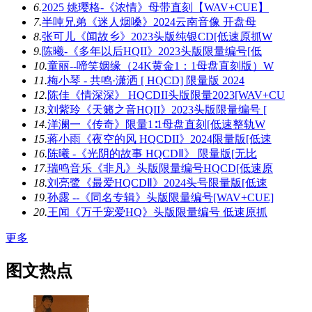
6.
2025 姚璎格-《浓情》母带直刻【WAV+CUE】
7.
半吨兄弟《迷人烟嗓》2024云南音像 开盘母
8.
张可儿《闻故乡》2023头版纯银CD[低速原抓W
9.
陈曦-《多年以后HQII》2023头版限量编号[低
10.
童丽--啼笑姻缘（24K黄金1：1母盘直刻版）W
11.
梅小琴 - 共鸣·潇洒 [ HQCD] 限量版 2024
12.
陈佳《情深深》 HQCDII头版限量2023[WAV+CU
13.
刘紫玲《天籁之音HQII》2023头版限量编号 [
14.
洋澜一《传奇》限量1∶1母盘直刻[低速整轨W
15.
蒋小雨《夜空的风 HQCDII》2024限量版[低速
16.
陈曦 -《光阴的故事 HQCDⅡ》 限量版[无比
17.
瑞鸣音乐《非凡》头版限量编号HQCD[低速原
18.
刘亮鹭《最爱HQCDⅡ》2024头号限量版[低速
19.
孙露 --《同名专辑》头版限量编号[WAV+CUE]
20.
王闻《万千宠爱HQ》头版限量编号 低速原抓
更多
图文热点