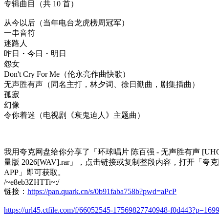
专辑曲目（共 10 首）
从今以后（当年电台龙虎榜周冠军）
一串音符
迷路人
昨日・今日・明日
怨女
Don't Cry For Me（伦永亮作曲快歌）
无声胜有声（同名主打，林夕词、徐日勤曲，剧集插曲）
孤寂
幻像
令你着迷（电视剧《衰鬼迫人》主题曲）
我用夸克网盘给你分享了「环球唱片 陈百强 - 无声胜有声 [UHQ
量版 2026[WAV].rar」，点击链接或复制整段内容，打开「夸
APP」即可获取。
/~e8eb3ZHTTi~:/
链接：
https://pan.quark.cn/s/0b91faba758b?pwd=aPcP
https://url45.ctfile.com/f/66052545-17569827740948-f0d443?p=169