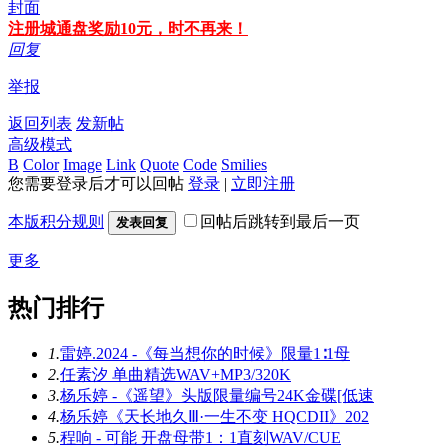
封面
注册城通盘奖励10元，时不再来！
回复
举报
返回列表
发新帖
高级模式
B
Color
Image
Link
Quote
Code
Smilies
您需要登录后才可以回帖
登录
|
立即注册
本版积分规则
回帖后跳转到最后一页
发表回复
更多
热门排行
1.
雷婷.2024 -《每当想你的时候》限量1∶1母
2.
任素汐 单曲精选WAV+MP3/320K
3.
杨乐婷 -《遥望》头版限量编号24K金碟[低速
4.
杨乐婷《天长地久Ⅲ·一生不变 HQCDII》202
5.
程响 - 可能 开盘母带1：1直刻WAV/CUE