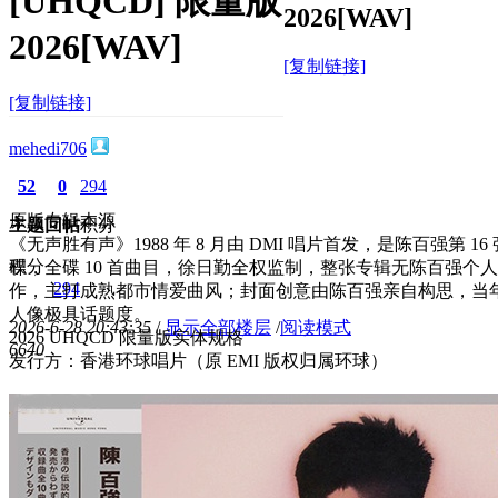
[UHQCD] 限量版
2026[WAV]
2026[WAV]
[复制链接]
[复制链接]
mehedi706
52
0
294
原版专辑本源
主题
回帖
积分
《无声胜有声》1988 年 8 月由 DMI 唱片首发，是陈百强第 16
积分
碟，全碟 10 首曲目，徐日勤全权监制，整张专辑无陈百强个
294
作，主打成熟都市情爱曲风；封面创意由陈百强亲自构思，当
人像极具话题度。
2026-6-28 20:43:35
/
显示全部楼层
/
阅读模式
2026 UHQCD 限量版实体规格
664
0
发行方：香港环球唱片（原 EMI 版权归属环球）