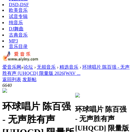
DSD-DSF
欧美音乐
试音专辑
纯音乐
DJ舞曲
古典音乐
MP3
音乐目录
爱音乐网
»
论坛
›
无损音乐
›
精选音乐
›
环球唱片 陈百强 - 无声
胜有声 [UHQCD] 限量版 2026[WAV ...
返回列表
发新帖
664
0
环球唱片 陈百强
环球唱片 陈百强
- 无声胜有声
- 无声胜有声
[UHQCD] 限量版