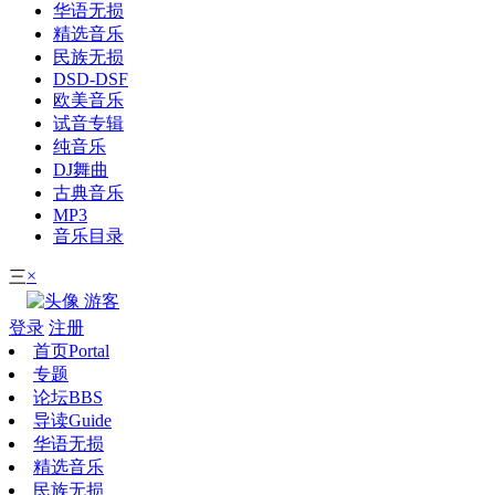
华语无损
精选音乐
民族无损
DSD-DSF
欧美音乐
试音专辑
纯音乐
DJ舞曲
古典音乐
MP3
音乐目录
×
三
游客
登录
注册
首页
Portal
专题
论坛
BBS
导读
Guide
华语无损
精选音乐
民族无损