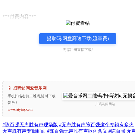
***付费内容***
提取码/网盘高速下载(流量费)
无需注册直接下载!
📱 扫码访问爱音乐网
手机扫描右侧二维码,随时下载
音乐！
扫码访问网站
www.aiyiny.com
#
陈百强无声胜有声现场版
#
无声胜有声陈百强这个专辑有多火
无声胜有声专辑封面
#
陈百强无声胜有声歌词含义
#
陈百强 无